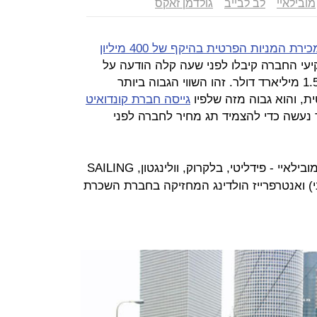
מובילאיי
לב לבייב
גולדמן זאקס
חברת מובילאיי סיימה בהצלחה את מכירת המניות הפרטית בהיקף של 400 מיליון
יעי החברה קיבלו לפני שעה קלה הודעה על
סיום המכירה, שנעשתה לפי שווי של 1.5 מיליארד דולר. זהו השווי הגבוה ביותר
, והוא גבוה מזה שלפיו
גייסה חברת קונדואיט
ר. המהלך נעשה כדי להצמיד תג מחיר לחברה לפני
חמש קרנות השקעה רכשו מניות של מובילאיי - פידליטי, בלקרוק, וולינגטון, SAILING
 סיני) ואנטרפרייז הולדינג המחזיקה בחברת השכרת