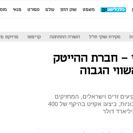
משפט
שוק ההון
עולם
ספורט
פנאי
מוס
ת
סקירת שוקי חו"ל
השורה התחתונה
קריפטו
פרויקט פע
 - חברת ההייטק
ווי הגבוה
עים זרים וישראלים, המחזיקים
ביצרנית מערכות ההתרעה למכוניות, ביצעו אקזיט בהיקף של 400