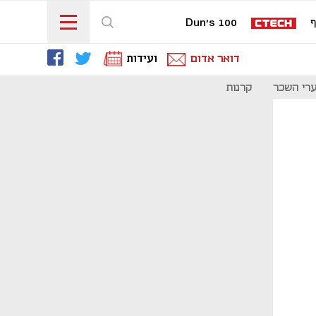
ף
Dun's 100
דואר אדום
ועידות
רי השכר
קרנות