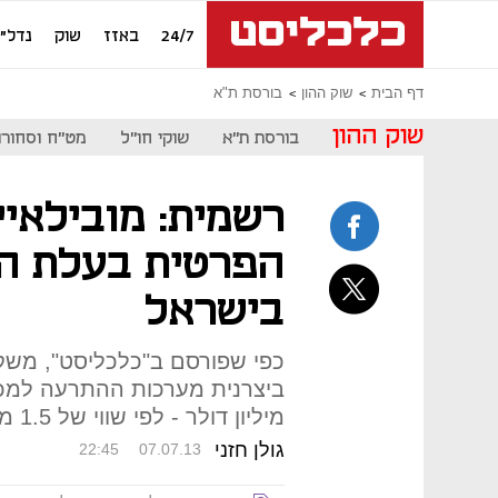
24/7
באזז
שוק
נדל"ן
דף הבית
שוק ההון
בורסת ת"א
שוק ההון
בורסת ת"א
שוקי חו"ל
מט"ח וסחורו
רשמית: מובילאיי
הפרטית בעלת הש
בישראל
כפי שפורסם ב"כלכליסט", משקי
מיליון דולר - לפי שווי של 1.5 מיליארד דולר
גולן חזני
22:45
07.07.13