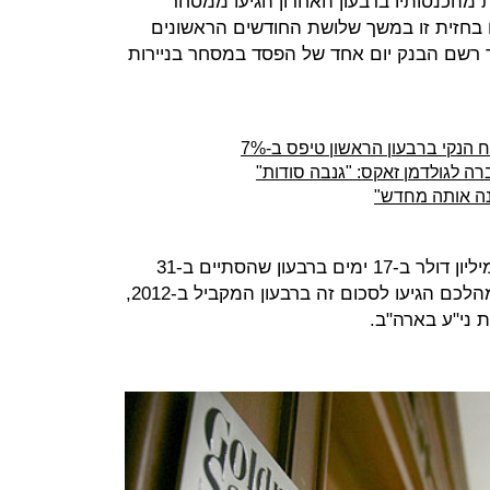
מהכנסותיו ברבעון האחרון הגיעו ממסחר
ם בחזית זו במשך שלושת החודשים הראשונים
תקד רשם הבנק יום אחד של הפסד במסחר בניירות
 הנקי ברבעון הראשון טיפס ב-7%
ה לגולדמן זאקס: "גנבה סודות"
זנה אותה מחדש"
סוחרי גולדמן זאקס עשו יותר מ-100 מיליון דולר ב-17 ימים ברבעון שהסתיים ב-31
במרץ, זאת בהשוואה ל-24 ימים שבמהלכם הגיעו לסכום זה ברבעון המקביל ב-2012,
 ני"ע בארה"ב.