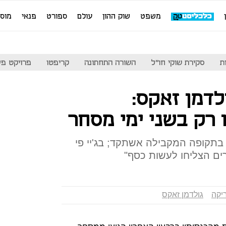
משפט
שוק ההון
עולם
ספורט
פנאי
מוס
ת
סקירת שוקי חו"ל
השורה התחתונה
קריפטו
פרויקט פע
לדמן זאקס:
 רק בשני ימי מסחר
בתקופה המקבילה אשתקד; בג'יי פי
רים הצליחו לעשות כסף"
יקה
גולדמן זאקס