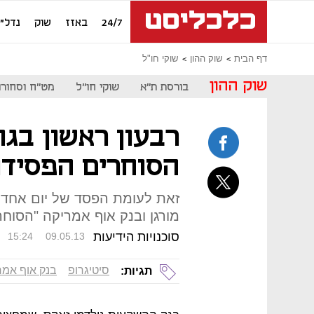
24/7
באזז
שוק
נדל"ן
דף הבית
שוק ההון
שוקי חו"ל
שוק ההון
בורסת ת"א
שוקי חו"ל
מט"ח וסחורו
רבעון ראשון בגו
הסוחרים הפסידו
זאת לעומת הפסד של יום אחד 
מורגן ובנק אוף אמריקה "הסוח
סוכנויות הידיעות
15:24
09.05.13
סיטיגרופ
בנק אוף אמר
תגיות: