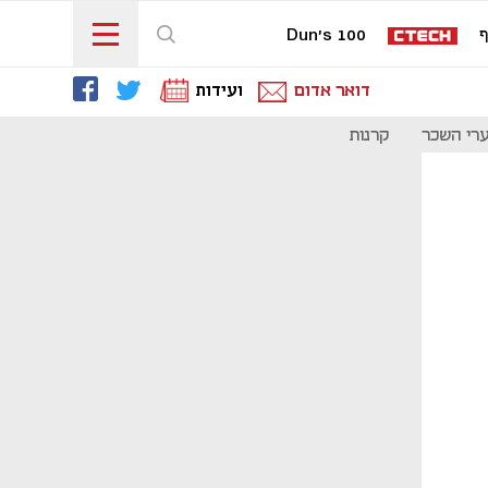
ף
Dun's 100
דואר אדום
ועידות
רי השכר
קרנות