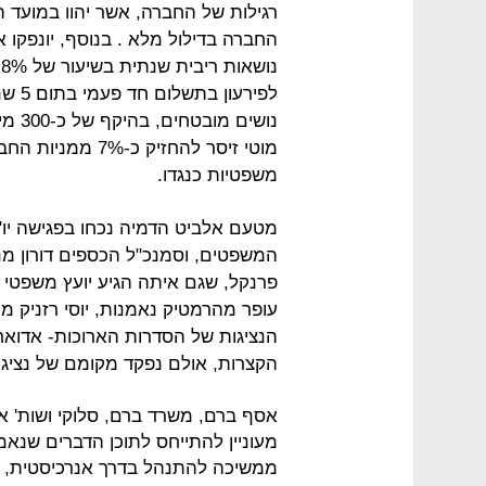
נ
לפירע
נושים
מוטי זיסר להחזיק
משפטיות כנגדו.
מטעם אלביט הדמיה נכחו בפגישה יו"ר
המשפטים, וסמנכ"ל הכספים דורון מנ
פרנקל, שגם איתה הגיע יועץ משפטי (
עופר מהרמטיק נאמנות, יוסי רזניק מר
הנציגות של הסדרות הארוכות- אדוארד
הקצרות, אולם נפקד מקומם של נציגי הק
אסף ברם, משרד ברם, סלוקי ושות' אש
מעוניין להתייחס לתוכן הדברים שנאמר
ממשיכה להתנהל בדרך אנרכיסטית, חת