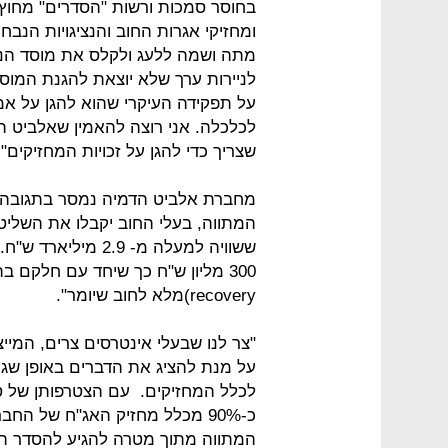
בחוסר סמכות ורשות "הסדרים" מחוץ
ומחזיקי אגרות החוב והנציגויות הנבח
מתה ושמה ללעג ולקלס את מוסד הנא
על תפקידה העיקרי שהוא להגן על אמון
לכלכלה. אני רוצה להאמין שאלביט 
שצריך כדי להגן על זכויות המחזיקים".
מחברת אלביט הדמיה נמסר בתגובה:
ששוויה למעלה מ- .9
(recovery‬‬מלא לחוב שיומר".
על מנת להציג את הדברים באופן שגוי
לכלל המחזיקים.‬‬ ‫‫ ‫‫עם
כ-90% מכלל מחזיק האג"ח של ה
המתווה מתוך מטרה להגיע להסדר המ