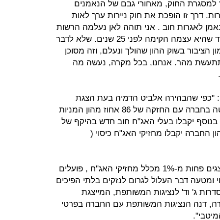
 למסגרת החוק, מאחורי גבם של הנאמנים
רות. דרך זו הופכת את חוק ניירות ערך לאות
מן לאגרות חוב . אני תוהה לאן נעלמה הרשות
לניירות ערך שלא יוצאת להגנת המוסד שהיא עצמה הקימה לפני 25 שנים. שלא לדבר
 הציבור בשוק ההון שהולך ונעלם, וזה מסוכן
תתעשת מהר. אנחנו, בכל מקרה, נעשה מה
 "כפי שהבהירה אלביט הדמיה בעת הצגת
המתווה, בעלי החוב יקבלו את השליטה בחברה עם החזקה של 86 אחוז מהון המניות
2 מיליארד ש"ח. בנוסף יקבלו בעלי האג"ח חוב חדש בהיקף של
‫‫"צר לנו שבעלי אינטרסים צרים, המייצגים פחות מ-1% מכלל מחזיקי האג"ח , פועלים
 ומטעה דבר העלול לגרום לנזקים בלתי הפיכים
 הצטרפותן של סדרות ג' וד' לנציגות המשותפת, המייצגת
חברה, דנה הנציגות המשותפת עם החברה בפרטי
יטבי".