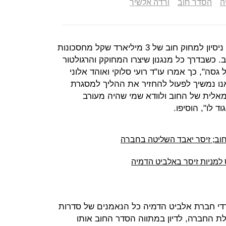
ה
הסדר חוב
ורדה אלשיך
"סיפורו של הסדר החוב באלביט הוא ניסיון למחוק חוב של 3 מיליארד שקל מחסכונות
30 מיליון שקל חוב. כשבדרך כל מנגנון שיצרו המחוקק והרגולטור
גסה", כך אמרו עו"ד רועי סלוקי ואוהד אלוני
אנו נמשיך לפעול להחזיר את ההליך למסגרת
אלית של החוב ולוודא שמי שהיה מעורב
ד לו", הוסיפו.
וב; זיסר יאבד השליטה בחברה
 למניות זיסר באלביט הדמיה
רדי חברת אלביט הדמיה כל הנאמנים של סדרות
הלת החברה, לדיון במתווה הסדר החוב אותו