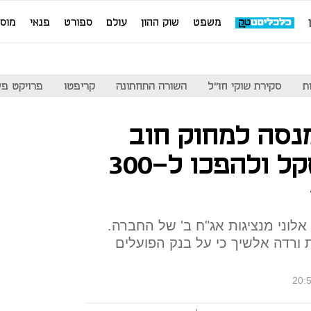
משפט
שוק ההון
עולם
ספורט
פנאי
מוס
ת
סקירת שוקי חו"ל
השורה התחתונה
קריפטו
פרויקט פע
נסה למחוק חוב
של 3 מיליארד שקל ולהפכו ל-300
 אלוני מנציגות אג"ח ב' של החברה.
ורדה אלשיך כי על בנק הפועלים
20: