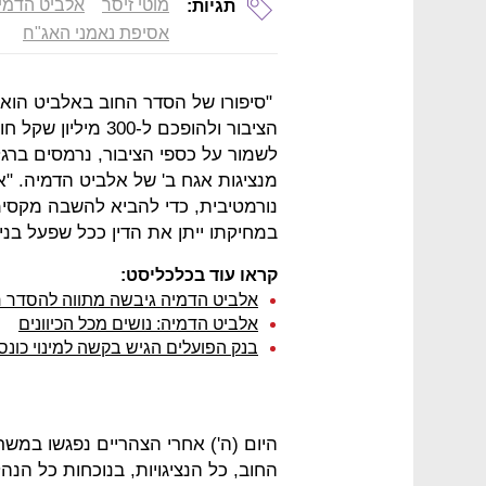
מוטי זיסר
אלביט הדמי
תגיות:
אסיפת נאמני האג"ח
הציבור ולהופכם ל-0
לשמור על כספי הציבור, נרמסים ברגל 
מנציגות אגח ב' של אלביט הדמיה. "
נורמטיבית, כדי להביא להשבה מקסימ
במחיקתו ייתן את הדין ככל שפעל בניגו
קראו עוד בכלכליסט:
אלביט הדמיה גיבשה מתווה להסדר ח
אלביט הדמיה: נושים מכל הכיוונים
בנק הפועלים הגיש בקשה למינוי כונס
היום (ה') אחרי הצהריים נפגשו במש
החוב, כל הנציגויות, בנוכחות כל הנ