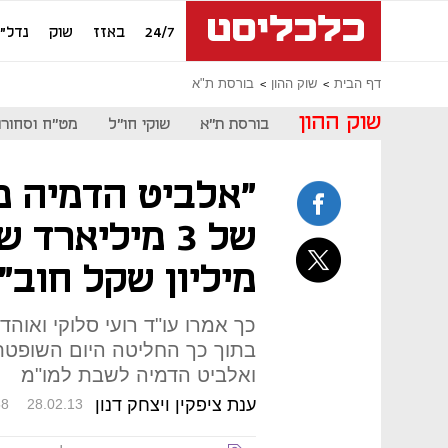
24/7
באזז
שוק
נדל"ן
דף הבית
שוק ההון
בורסת ת"א
שוק ההון
בורסת ת"א
שוקי חו"ל
מט"ח וסחורו
"אלביט הדמיה מ
מיליון שקל חוב"
כך אמרו עו"ד רועי סלוקי ואוהד
בתוך כך החליטה היום השופטת 
ואלביט הדמיה לשבת למו"מ
ענת ציפקין ויצחק דנון
58
28.02.13