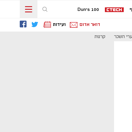
ף
Dun's 100
דואר אדום
ועידות
רי השכר
קרנות