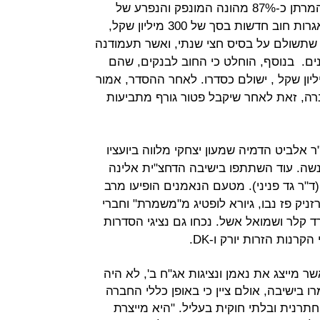
רגילות של החברה, אשר יהוו במועד המרתן כ-87% מהונה המונפק והנפרע של
החברה בדילול מלא . בנוסף, יונפקו אגרות חוב חדשות בסך של 300 מיליון שקל,
ושאות ריבית שנתית בשיעור של 8% שתשולם על בסיס חצי שנתי, ואשר תעמודנה
ון בתשלום חד פעמי בתום 5 שנים. בנוסף, הוחלט כי החוב לבנקים, שהם
 מובטחים, בהיקף של כ-300 מיליון שקל , ישולם כסדרו. לאחר ההסדר, אמור
 כ-7% ממניות החברה, זאת לאחר שיקבל פטור גורף מתביעות
 אלביט הדמיה שמעון יצחקי מלווה ביועציו
שה. עוד השתתפו בישיבה הדחצ"ית אלינה
ד"ר גד פניני). מטעם הנאמנים הופיעו מרב
זניק פז נבו, גיורא לופטיג מ"משמרת" וחברי
 קלר ושמואל אשל. נכחו גם נציגי הסדרות
רנות הזרות יורק ו-DK.
ר מייצג את נאמן ונציגות אג"ח ב', לא היה
ו בישיבה, אולם ציין כי באופן כללי החברה
רנית ובלתי חוקית בעליל. "היא מייצרת