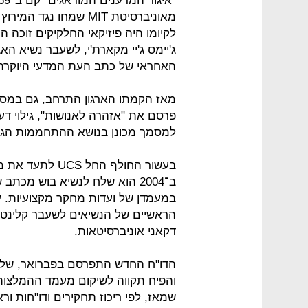
מאוניברסיטת MIT שמחו נ
לקיומו היה פיזיקאי החלקיקים זוכה ה
האחראי של כתב העת המדעי היוקרתי "cience
למסמך מכונן בנושא ההתחממות הגל
בעשור החולף הח
ב־2004 הוא שלח לנשיא בוש מכ
במעמדן של ועדות מחקר מקצועיות. ע
דקאני אוניברסיטאות.
הדו"ח החדש התפרסם בפברואר, שלוש
והפיח תקווה לשיקום מעמד ההמלצות
שמאז, לפי ריכוז תחקירים ודו"חות ור