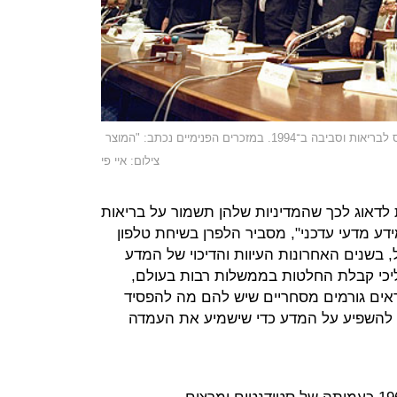
ראשי חברות הטבק בשימוע מול ועדת הקונגרס לבריאות וסביבה ב־1994. במזכרים הפנימיים נכתב: "המוצר
צילום: איי פי
לדאוג לכך שהמדיניות שלהן תשמור על בריאות
מידע מדעי עדכני", מסביר הלפרן בשיחת טלפון
רוע המזל, בשנים האחרונות העיוות והדיכוי של המדע
יכי קבלת החלטות בממשלות רבות בעולם,
ראים גורמים מסחריים שיש להם מה להפסיד
ם להשפיע על המדע כדי שישמיע את העמדה