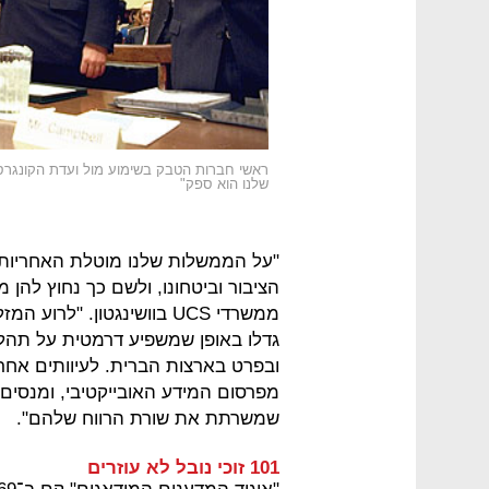
שלנו הוא ספק"
"על הממשלות שלנו מוטלת האחריות 
הציבור וביטחונו, ולשם כך נחוץ להן 
ממשרדי UCS בוושינגטון. "ל
גדלו באופן שמשפיע דרמטית על תהל
ובפרט בארצות הברית. לעיוותים אח
מפרסום המידע האובייקטיבי, ומנסי
שמשרתת את שורת הרווח שלהם".
101 זוכי נובל לא עוזרים