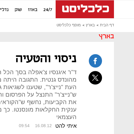
24/7
באזז
שוק
נדל"ן
דף הבית
בארץ
מוסף כלכליסט
בארץ
ניסוי והטעיה
ד"ר איגנסיו צ'אפלה בסך הכל ה
מהונדס גנטית. התגובה היתה מ
העת "נייצ'ר", שטענו לשגיאות ג
ש"נייצ'ר" התנצל על הפרסום ו
את הקביעות, נחשף ש"הקוראים"
ענקית החקלאות מונסנטו. כך 
העצמאי
איתי להט
09:54
16.08.12