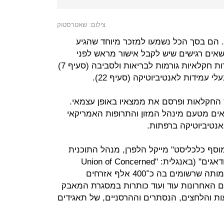
צילום: שאטרסטוק
. הם בסך הכל נשמעו למזכר מיוחד שהגיע
ה שנה מהממשל, ושפירט 28 נושאים רגישים שיש לקבל אישור מראש לפני
שדנים בהם בפומבי, ובהם נזק שחברות חקלאיות גורמות לבריאות ולסביבה (סעיף 7)
י עמידות לאנטיביוטיקה (סעיף 22).
 את משרד החקלאות ופרסם את ממצאיו באופן עצמאי.
ים מטעם מינהל המזון והתרופות האמריקאי
מוסף כלכליסט" מייקל הלפרן, מנהל התוכנית
ליושרה מדעית ב"איגוד המדענים המודאגים" (באנגלית: "Union of Concerned
Scientists", ובקיצור UCS . (UCS, עמותה שרשומים בה כ־400 אלף אזרחים
ם האחרונות עוד ועוד כותרות במסגרת המאבק
ת והלחצים, הנסתרים וההרסניים, של תאגידים