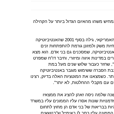
ממחיש משהו מהאיום הגדול ביותר על הקהילה
זאהן, מיקרוביולוג במשרד החקלאות האמריקאי, גילה בסוף 2001 שהאנטיביוטיקה
חיות משק ולמזונן גורמת להתפתחות זנים
אנטיביוטיקה, שמסכנים גם בני אדם. הוא מצא
 במדינות איווה ומיזורי, וחיבר דו"ח שמפרט
", שחזר כעבור שלוש שנים מעל במת
בבת הסברה ששימוש מוגבר באנטיביוטיקה
תר. כשמצאנו את המוטציות האלה בדיוק, רצינו
 עם מקבלי ההחלטות, לא יותר".
ה שלמה ניסה זאהן להציג את ממצאיו
ים ובפרסומים פנימיים, וב־11 הזדמנויות שונות אסרו עליו הממונים עליו במשרד
ות בבריאות של בני אדם הן מחוץ לתחום
הממונה עליו כתב לו באימייל ש"בנושאים