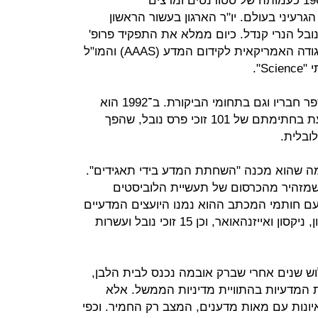
"איגוד המדענים המודאגים" קם ב־1969 כעמותה של סטודנטים ומרצים
גד המירוץ הגרעיני בעולם. יו"ר הארגון בעשור הראשון
נובל הנרי קנדל. כיום ממלא את התפקיד פרופ'
ג'יימס ג'יי מקארת'י, לשעבר נשיא האגודה האמריקאית לקידום המדע (AAAS) והמו"ל
S".
מאז הקמתו הארגון התרחב, גם במספר חבריו וגם בתחומי הביקורת. ב־1992 הוא
פרסם את "אזהרה לאנושות", גילוי דעת בחתימתם של 101 זוכי פרס נובל, שהפך
ובלית.
ל UCS לתעד את מה שהוא מכנה "השחתת המדע בידי תאגידים".
תב שמזהיר מהכרסום של תעשיית הלוביסטים
ם חותמי המכתב ההוא נמנו היועצים המדעיים
הראשיים של הנשיאים לשעבר קלינטון, ניקסון ואייזנהאואר, וכן 15 זוכי נובל ועשרות
 שנים אחרי שברק אובמה נכנס לבית הלבן,
 המדעיות בהתוויית מדיניות הממשל. אלא
איונות עם מאות מדענים, המצב רק החמיר. וכפי