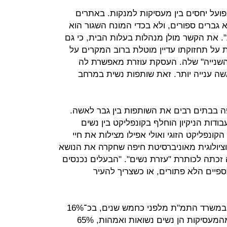
ועל יחסים בין מעסיקות למנקות. באתרים
 גברים ספורים, ולא בכדי המונח השגור הוא
". את הקשר מולן מנהלות בעלות הבית, כי גם
 על תחזוקתו עדיין מוטלת ברוב המקרים על
נייה" שלה. העסקת עוזרת מאפשרת לה
שה ענייה יותר. זאת שותפות נשית במרחב
 בבתים רבים את השותפות בין גבר לאשה.
בודות הניקיון הוחלף בקונפליקט בין נשים
הקונפליקט הזוגי ואולי אפילו מצילות את חיי
סוציולוגית מאוניברסיטת חיפה שחקרה את הנושא
כתה לכותרת "עזרת נשים". "הבעלים נכנסים
ספיים הלא פתורים, או כשצריך להעיר
לפי סקר של הרשות לתכנון כוח אדם במשרד התמ"ת מלפני כחמש שנים, בכ־16%
ממשקי הבית מועסקת עוזרת. 91% מהמעסיקות הן נשים נשואות ואמהות, 65%