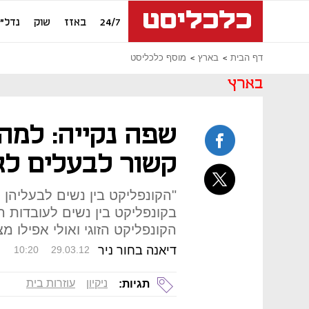
24/7
באזז
שוק
נדל"ן
דף הבית
בארץ
מוסף כלכליסט
בארץ
שפה נקייה: למה 
קשור לבעלים לא
"הקונפליקט בין נשים לבעליהן ס
בקונפליקט בין נשים לעובדות הנ
הקונפליקט הזוגי ואולי אפילו מצ
דיאנה בחור ניר
10:20
29.03.12
ניקיון
עוזרות בית
תגיות: