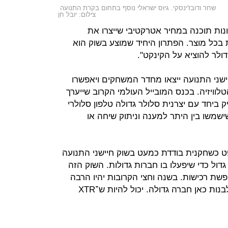
שחר ודובז'ינסקי. גיוס ישראלי נוסף בתחום בקרת התנועה
צילום: יובל חן
ונות תוכנה במחיר אטרקטיבי שייצרו את
בכל מוצר. הפתרון היחיד שמוצע בשוק הוא
חיישני התנועה ייצאו מחדר המשחקים ויאפשרו
וויזיה. בכנס המובייל העולמי הקרוב שייערך
בברצלונה צפויה XTR להשיק ביחד עם יצרנית סלולר גדולה טלפון סלולרי
שמשו בין היתר למענה וניתוק שיחה או
פט כשחקנית בודדת כמעט בשוק חיישני התנועה
דול כדי שיפעלו בו חברות גדולות. השוק הזה
ת רכישות. בשנה וחצי הקרובות יהיו הרבה
מיזוגים ורכישות בתחום הזה. אפשר לבנות כאן חברה גדולה. יכול להיות ש־XTR