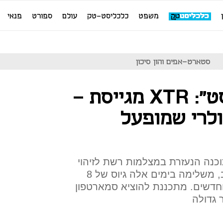
משפט
כלכליסט-טק
עולם
ספורט
פנאי
סטארט-אפים והון סיכון
בלעדי ל"כלכליסט": XTR מגייסת -
ולרי שמופעל
נה הנעזרת במצלמות רשת לזיהוי
תנועות ותרגומן לפקודות מחשב, משלימה בימים אלה גיוס של 8
 וחדשים. מתכננת להוציא סמארטפון
 גדולה