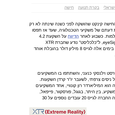
ישראלי
בקרת תנועה
חישה
ישה קינקט שהושקה לפני כשנה שינתה לא רק
 דעתם של משקיעי הטכנולוגיה, שעד אז תפסו
מות. כשבוע לאחר
הדיווח
על השקעת 4.2
מיליון דולר בסטארט-אפ הישראלי eyeSight, ל"כלכליסט" נודע שחברת XTR
הישראלית (Extreme Reality) סיימה בימים אלה לגייס 8 מיליון דולר בהובלת אוהד
רסט וילנסקי כנעני, והשתתפו בו המשקיעים
ניסים צרפתי, לשעבר יו"ר קרדן השקעות.
חשף לראשונה הוא המיליארדר רון קונוויי, אחד המשקיעים
יע, בין היתר, בגוגל, פורסקוור, פייפאל,
טוויטר ונאפסטר. בעקבות הסבב צפויה החברה לגייס 20 עובדים נוספים על 30