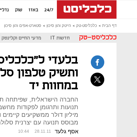
24/7
באזז
שוק
נדל"ן
דף הבית
כלכליסט-טק
הייטק והון סיכון
סטארט-אפים והון סיכון
כלכליסט-טק
חדשות IT
מדעי החיים וקלינטק
ותשיק טלפון סל
במחוות יד
החברה הישראלית, שפיתחה תוכ
מיליון דולר ממשקיעים קיימים
מבוסס תנועה עם יצרנית סלולר
אסף גלעד
10:44
28.11.11