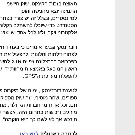
תאוצה בזכות הקינקט. שוק חיישני
התנועה יוצא מהנישה והופך
למיינסטרים, ובגלל זה יש צורך בפתר
הסטנדרט כדי שיוכלו להשתלב בקלות 
אלקטרוני ויקר, ולא לכל אחד יש 200 דולר להוציא על הקינקט".
דובז'ינסקי וגבעון אומרים כי בעתיד 
לפתוח דלתות וחלונות ולהפעיל את הטל
בפברואר 
ראשון המופעל באמצעות מחוות יד, שי
להפעלת מערכת ה־GPS.
לטענת דובז'ינסקי, ימיה של מיקרוסו
ספורים. שחר מוסיף: "זה שוק מספיק ג
חם, וכל אחת מהחברות הגדולות מחפש
תירכש אך לא לשם כך היא הוקמה".
לכתבה באנגלית
לחץ כאן