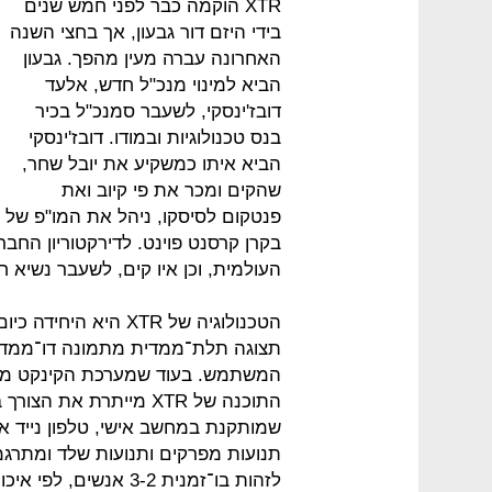
XTR הוקמה כבר לפני חמש שנים
בידי היזם דור גבעון, אך בחצי השנה
האחרונה עברה מעין מהפך. גבעון
הביא למינוי מנכ"ל חדש, אלעד
דובז'ינסקי, לשעבר סמנכ"ל בכיר
בנס טכנולוגיות ובמודו. דובז'ינסקי
הביא איתו כמשקיע את יובל שחר,
שהקים ומכר את פי קיוב ואת
פנטקום לסיסקו, ניהל את המו"פ של 
בקרן קרסנט פוינט. לדירקטוריון החברה
העולמית, וכן איו קים, לשעבר נשיא ח
הטכנולוגיה של XTR ה
תצוגה תלת־ממדית מתמונה דו־ממדי
המשתמש. בעוד שמערכת הקינקט מ
התוכנה של XTR מייתרת 
שמותקנת במחשב אישי, טלפון נייד או
תנועות מפרקים ותנועות שלד ומתרג
לזהות בו־זמנית 3-2 א