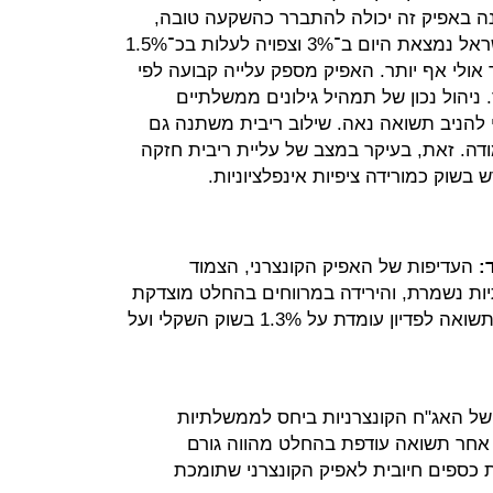
ונה באפיק זה יכולה להתברר כהשקעה טובה,
בפרט בימים אלו. ריבית בנק ישראל נמצאת היום ב־3% וצפויה לעלות בכ־1.5%
לי אף יותר. האפיק מספק עלייה קבועה לפי
 ניהול נכון של תמהיל גילונים ממשלתיים
י להניב תשואה נאה. שילוב ריבית משתנה גם
מודה. זאת, בעיקר במצב של עליית ריבית חזקה
שוק כמורידה ציפיות אינפלציוניות.
:
העדיפות של האפיק הקונצרני, הצמוד
ות נשמרת, והירידה במרווחים בהחלט מוצדקת
ואף יכולה להימשך. התוספת בתשואה לפדיון עומדת על 1.3% בשוק השקלי ועל
של האג"ח הקונצרניות ביחס לממשלתיות
? המרדף אחר תשואה עודפת בהחלט מהווה גורם
כספים חיובית לאפיק הקונצרני שתומכת