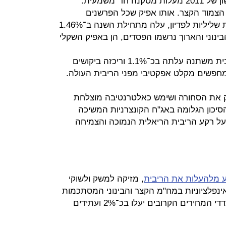
התשואות בשוקי האג"ח ברבעון הראשון של 2011 מעלות מסקנה חד־משמעית:
צמוד הקצר. אותו אפיק שכל הפרשנים
והיועצים אוהבים לשנוא בגלל תשואות שליליות לפדיון, עלה מתחילת השנה ב־1.46%
ינוני והארוך נרשמו הפסדים, הן באפיק השקלי
גם האג"ח הממשלתית השקלית בריבית משתנה עלתה בכ־1.1% וריכזה ביקושים
מחפשים מקלט אפקטיבי מפני הריבית העולה.
ק את הסחורה ושימש כאלטרנטיבה מוצלחת
יכון הגלומה באג"ח הקונצרניות המשיכה
על רקע הריבית הריאלית הנמוכה והצמיחה
 מלהעלות את הריבית
, מזיקה למשק ולשוקי
ינפלציוניות במח"מ הקצר והבינוני המסתכמות
ב־3.8% ו־3.3% בהתאמה. שלושת מדדי המחירים הקרובים יעלו בכ־2% ועתידים