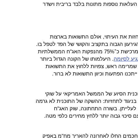
שוק יתמחר העלאות נוספות מתונות בלבד בריבית וישדר
ות את העיתוי, אולם התשואות בארצות
ירעון הגבוה בתקציב והקושי של הפד לטפל בו.
בקיץ צפוי הבנק המרכזי לחדול מרכישת כ־75% מהנפקות האג"ח הממשלתיות
יע לסיומה
. היעלמותו של הקונה הגדול ביותר
 שמרימה ראש, צפויות ללחוץ את התשואות
יתכנו הפתעות וכיוון התשואות לא ברור.
נית הסיוע של הממשל האמריקאי על שוקי
ו בניגוד לתחזיות: ההשקה של התוכנית לא גרמה
לעלייתן. בשורה התחתונה, שוק האג"ח
ם סיכוי גבוה יותר ללחץ מחירים כלפי מטה.
כמים החלו לאחרונה להאריך מח"מ באפיק