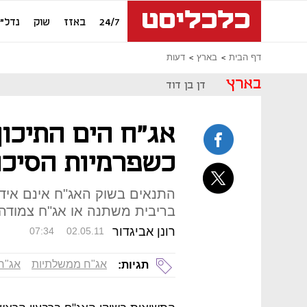
24/7
באזז
שוק
נדל"ן
דף הבית
בארץ
דעות
בארץ
דן בן דוד
אג"ח הים התיכון
כשפרמיות הסיכון
התנאים בשוק האג"ח אינם איד
בריבית משתנה או אג"ח צמודה 
רונן אביגדור
07:34
02.05.11
אג"ח ממשלתיות
אג"ח 
תגיות: