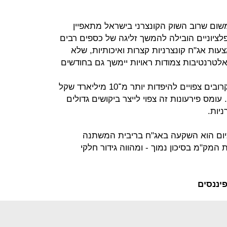
משום שרוב השוק הקונצרני בישראל מתאפיין
ציוניים הובילה להמשך זליגה של כספים רבים
עות אג"ח קונצרניות קצרות ואיכותיות, שלא
אלטרנטיבות צמודות ראויות יימשך גם בחודשים
אם לא די בכך, בשלושת החודשים הקרובים צפויים להיפדות יותר מ־10 מיליארד שקל
עומס פירעונות זה צפוי לייצר ביקושים גדולים
יות.
ום הוא השקעה באג"ח בריבית המשתנה
המק"מ בסיכון נמוך - ומהווה גידור חלקי
יננסים