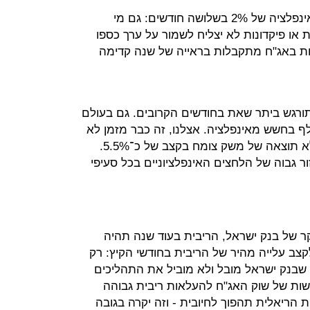
שוקי האג"ח לא מציעים פיצוי מיידי לאינפלציה של 2% בשלושה חודשים: גם מי
או פיקדונות לא יצליח לשמור על ערך כספו
ת באג"ח מתקבלות בראייה של שנה קדימה
ורגש ביתר שאת בחודשים הקרובים. גם בעולם
בחשש מאינפלציה. אצלנו, זה כבר מזמן לא
מדד הדיור שממשיך לעלות, אלא תוצאה של משק צומח בקצב של כ־5.5%.
ור גבוה של הלחצים האינפלציוניים בכל סעיפי
ל בנק ישראל, הריבית בעוד שנה תהיה
יש לקוות לקצב עלייה מהיר של הריבית בחודשי הקיץ: רק
 שבנק ישראל מובל ולא מוביל את התהליכים
ישות של שוק האג"ח להעלאות ריבית גבוהה
הריאלית תהפוך לחיובית - וזה יקרה בגובה