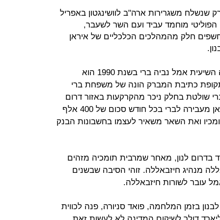
 שנשלח משגרירות ארה"ב לוושינגטון באפריל
שן הפוליטי מוחמד עביד ועם השר לשעבר,
חשפים חלק מהמהלכים הכלכליים של איראן
ון.
לפי עביד, כשהכיר את מנהיג התנועה השיעית אמל נביה ברי בשנת 1990 הוא
לתקופת כתיבת המברק הונה של משפחת ברי
שפחת ברי שולטת בחלק ניכר מהקרקעות באזור דרום
לבנון. מהמברק עולה כי ממשלת איראן מעבירה לברי בכל חודש סכום של 400 אלף
100 אלף דולר לתומכיו ואת השאר משאיר לעצמו בחשבונות הבנק
רד בדרום לנון, מאחר שמרבית תומכיה מזהים
לה מנהיג חיזבאללה. זוהי הסיבה שבשנים
ל עובר לשורות חיזבאללה.
ון בזמן המלחמה, פואד סניורה, פנה לכווית
ליארד דולר לשיקום המדינה לא לעשות זאת