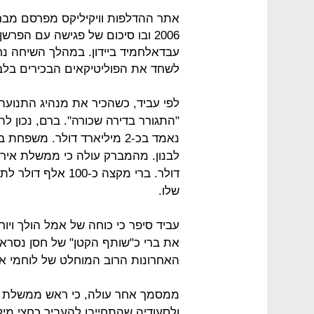
אתר ההדלפות וויקיליקס מפרסם מברק
2006 ובו סיכום של פגישה עם הפר
עבדאלחמיד ביידון. במהלך השיחה נ
לשחד את הפוליטיקאים הבכירים בלבנ
"התגורר בדירה שכורה". ברם, נכון 
נאמד בכ-2 מיליארד דולר. מ
דולר. ברי מקצה כ-
שלו.
עביד סיפר כי כוחה של אמל הולך ויו
את ברי כ"שותף הקטן" של חסן נסראל
האחרונות הרוב המוחלט של לוחמי אמ
ממסמך אחר עולה, כי ראש ממשלת לבנ
ולסעודיה שהתחייבו להעביר כחצי מי