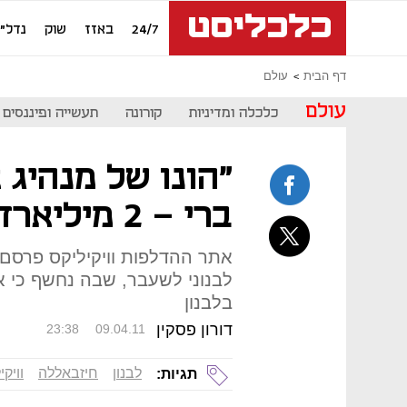
24/7
באזז
שוק
נדל"ן
דף הבית
עולם
עולם
כלכלה ומדיניות
קורונה
תעשייה ופיננסים
"הונו של מנהיג 
ברי - 2 מיליארד דולר"
לבנוני לשעבר, שבה נחשף כי א
בלבנון
דורון פסקין
23:38
09.04.11
לבנון
חיזבאללה
וויקי
תגיות: