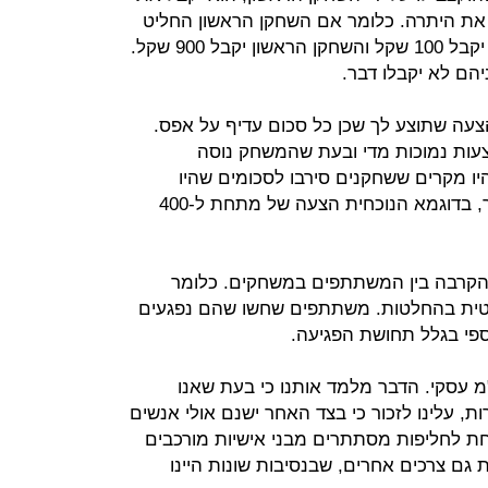
את היתרה. כלומר אם השחקן הראשון החליט
למשל להקציב לו 100 שקל השני אכן יקבל 100 שקל והשחקן הראשון יקבל 900 שקל.
הם לא יקבלו דבר.
הצעה שתוצע לך שכן כל סכום עדיף על אפס.
צעות נמוכות מדי ובעת שהמשחק נוסה
היו מקרים ששחקנים סירבו לסכומים שהיו
נמוכים במידה ניכרת ממחצית. כלומר, בדוגמא הנוכחית הצעה של מתחת ל-400
 הקרבה בין המשתתפים במשחקים. כלומר
נטית בהחלטות. משתתפים שחשו שהם נפגעים
ספי בגלל תחושת הפגיעה.
 עסקי. הדבר מלמד אותנו כי בעת שאנו
ת, עלינו לזכור כי בצד האחר ישנם אולי אנשים
תחת לחליפות מסתתרים מבני אישיות מורכבים
גם צרכים אחרים, שבנסיבות שונות היינו