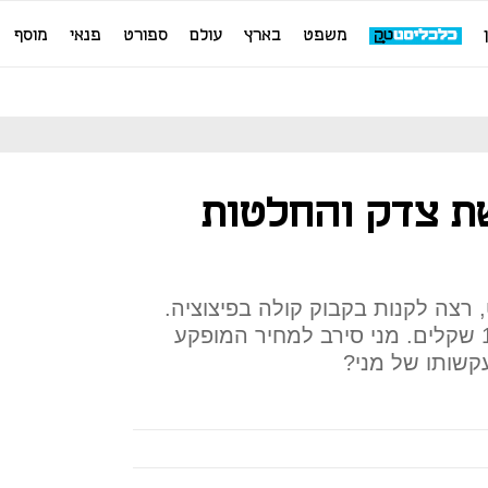
משפט
בארץ
עולם
ספורט
פנאי
מוסף
שת צדק והחלטות
דס CLK קבריולט, רצה לקנות בקבוק קולה בפיצוציה.
המוכר סקר את הקונה ודרש 14 שקלים. מני סירב למחיר המופקע
קשותו של מני?