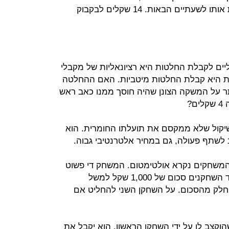
מתחיל לפעפע ברקותיו, כאב שישבית אותו לשעתיים הבאות. 14 שקלים לבקבוק
ים לקבלת החלטות היא רציונאליות של מקבלי
ת היא קבלת החלטות מיטביות. האם ההחלטה
תר על המשקה הצונן שהיה חוסך ממנו כאב ראש
?
שיקול שלא ממקסם את תועלתו החומרית. הוא
לשתף פעולה, גם במחיר אלטרנטיבי גבוה.
משחקים נקרא אולטימטום. המשחק די פשוט
בגרסה של שני שחקנים. נותנים לאחד השחקנים סכום של 1,000 שקל למשל
י חלק מהסכום. על השחקן השני להחליט אם
קצב לו על ידי השחקן הראשון, הוא יקבל את