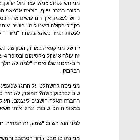
מני חש לפתע צמא ועצר מול הדוכן. 
הקונה במבט עייף, חולצת ארמאני ספו
ניחש לעצמו, איך הם עושים את הכ
בקבוק הקולה דיאט לימון הושיט אותה
לעשות תמיד כשהציע מחיר "מיוחד" לאחד
זה 
הים-תיכוני שלו ואמר: "למה לא תלך 
הבקבוק.
טוב לבקבוק קולה? המוכר, לא היה 
החברה האלה חושבים לעצמם, העולם ש
במכוניות הכי טובות וינהלו איתי משא ומתן על 4 שקל
למני הוא השיב: "שמע, זה המחיר. רו
מני נתן בו מבט ארוך הסתובב והמשיך