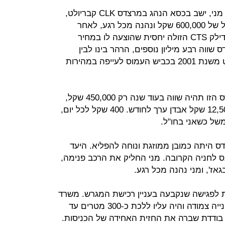
מנחם המכונה על ידי חבריו הקרובים מני, ישב בכסא הנהג במרצדס CLK קבריולט,
שעם האבזור הנוסף רשמה מחיר עגול של 600,000 שקל ונהנה מכל רגע, לאחר
שבחודש האחרון התלבט בינה לבין קדילק CTS הזולה יחסית שהוצעה לו במחיר
צדס שווה רבע מיליון נוספים, הרהר בינו לבין
עצמו, בעודו זוחל לאחר יונדאי אקסנט משנת 2001 בכביש העמוס לעייפה במהירות
מחשבה נוספת חלפה במוחו. המרצדס הזו תהיה שווה בעוד שנה רק 450,000 שקל,
כלומר חוץ מכל ההוצאות, עולה לי 12,500 שקל אבדן ערך לחודש. 400 שקל לכל יום,
משל כשאני בחו"ל.
 היתה כמובן ממוזגת ונוחה להפליא. היעד
 שעליו להיכנס לחניה הקרובה. מני החליק את הרכב פנימה,
ז', ומני נהנה מכל רגע.
ת לפגישה שנקבעה בעניין רכישת המגרש. משרד
עורכי הדין שכן בבניין שבו לא היתה חנייה צמודה והיה עליו ללכת כ-300 מטרים עד
יה בודדת שברה את החזית האחידה של הכניסות.