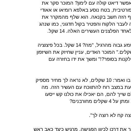
אפשר דיאט קולה עם לימון? המוכר סקר את
רטיבית, בטח נוסע באלפא רומיאו או אאודי
סף הזה חשב בקנאה. הוא שלף מהמקרר את
 לעבר הלקוח והפטיר בקול חדגוני, כמו שנהג
 הפלצנים העשירים האלה. 14 שקל.
ידו של מני קפאה באוויר, הטון שלו נשמע גבוה מהרגיל, "מה? 14 שקל. בכל פיצוציה
עולה 8 שקל מקסימום ובסופר 4 שקלים." המוכר האדים, עניין שחיזק את השיזפון
לקנות בסופר?!" ומשך את ידו בחזרה עם
מני ניסה להשתלט על הרוגז שפעפע בו ואמר: 10 שקלים, לא נראה לך מחיר מספיק
כעת במצב רוח להתווכח עם העשיר הזה. מה
ייך להם, הם יאכילו את כולנו קש ייסעו
ים מחורבנים?
צה קח לא רוצה לך".
 את דרכו לכיוון הפגישה, מרגיש כיצד כאב ראש