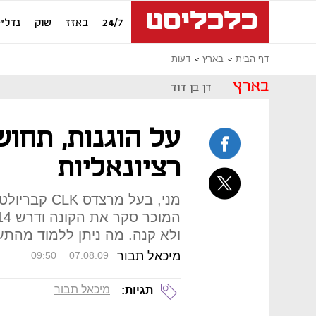
24/7
באזז
שוק
נדל"ן
דף הבית
בארץ
דעות
בארץ
דן בן דוד
על הוגנות, תחו
רציונאליות
מני, בעל מרצ
ולא קנה. מה ניתן ללמוד מהתע
מיכאל תבור
09:50
07.08.09
מיכאל תבור
תגיות: