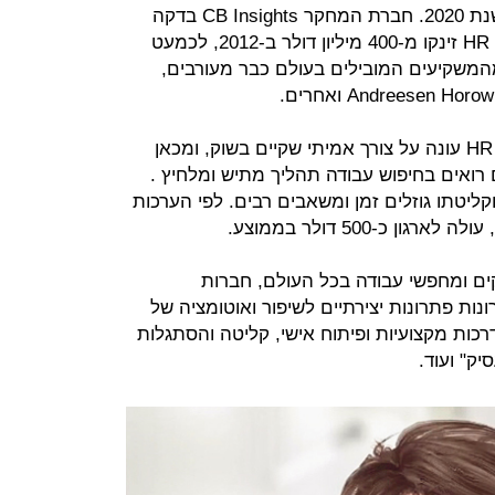
להגיע ליותר מ-107 מיליארד דולר בשנת 2020. חברת המחקר CB Insights בדקה
ומצאה, כי ההשקעות בתחום ה-HR Tech זינקו מ-400 מיליון דולר ב-2012, לכמעט
לר ב-2015, כשכמה מהמשקיעים המובילים בעולם כבר מעורבים,
כמו כל סיפור הצלחה, תחום ה-HR Tech עונה על צורך אמיתי שקיים בשוק, ומכאן
 רואים בחיפוש עבודה תהליך מתיש ומלחיץ .
ליטתו גוזלים זמן ומשאבים רבים. לפי הערכות
 כ-500 דולר בממוצע.
ים ומחפשי עבודה בכל העולם, חברות
ות פתרונות יצירתיים לשיפור ואוטומציה של
דרכות מקצועיות ופיתוח אישי, קליטה והסתגלות
ק" ועוד.