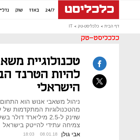
24/7
באזז
שוק
נדל"ן
דף הבית
כלכליסט-טק
IT
כלכליסט-טק
טכנולוגיית משאב
להיות הטרנד הב
הישראלי
ניהול משאבי אנוש הוא התחום ה
מהטכנולוגיות המתקדמות של ע
שזינק ל-2.5 מיליארד דו
צמיחה עתידי להייטק בישראל
אבי גולן
18:03
08.01.18