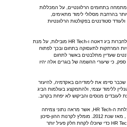
המתמחה בתחומים הרלוונטיים, על המכללות
ותר בהרחבת מסלולי לימוד מתאימים,
ולעודד סטודנטים בפקולטות הרלוונטיות
יש ליזום שיתופי פעולה בין האקדמיה לחברות ביג דאטה ו-HR Tech מובילות, על מנת
יות המרתקות לתעסוקה בתחום ובכך לפתוח
ודנטים שעדיין מתלבטים באשר לתחום
ק, כי שיעורי ההשמה של בוגרים אלה יהיו
 שכבר סיימו את לימודיהם באקדמיה, להיעזר
נליין ללימוד עצמי, ולהתמקצע בעולמות הביג
ת לעובדים מנוסים והביקוש לא יפחת בקרוב.
גם מגזר המשקיעים יכול ליהנות מהצלחת ה-HR Tech, אשר מראה נתוני צמיחה
עולמית בהשקעות, של יותר מ-500% , מאז שנת 2012. מומלץ לקרנות ההון-סיכון
להעמיק את מומחיותם בעולמות ה-HR Tech כדי שיוכלו לקחת חלק פעיל יותר