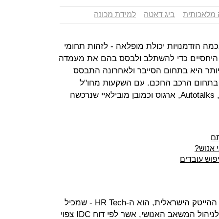
 מלאכותית
ביג דאטה
למידת מכונה
מה הזדמנויות יכולת מופלאה - לזהות תחומי
ה היחסיים כדי להשתלב ולבסס בהם את מעמדה
יותר היא בתחום הסייבר ולאחרונה התבסס
ם בתחום הרכב החכם. עם השקעות מחו"ל
ופריחתן של חברות כמו ולנס, נקסאר, Autotalks, ארגוס וכמובן מובילאיי שנרכשה
תם
 אנוש?
אני מאמין שהלהיט הבא של תעשיית ההייטק הישראלית, הוא ה-HR Tech - שמכיל
בתוכו את כל הפתרונות הטכנולוגיים לניהול המשאב האנושי, אשר לפי דוח IDC צפוי