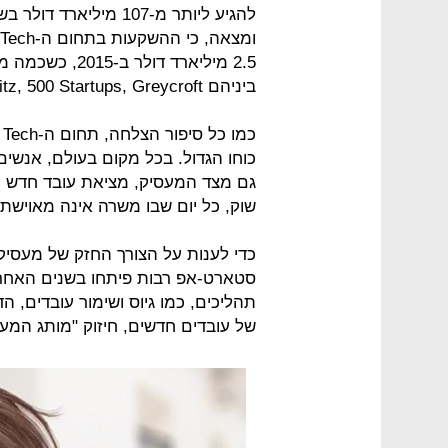
2.5 מיליארד דו
ביניהם Andreesen Horowitz, 500 Startups, Greycroft ואחרים.
כוחו הגדול. בכל מקום בעולם, אנשים
גם מצד המעסיק, מציאת עובד חדש וק
שוק, כל יום שבו משרה אינה מאוישת, עולה לארגון
כדי לענות על הצורך החזק של מעסיק
סטארט-אפ רבות פיתחו בשנים האחרונ
תהליכים, כמו גיוס ושימור עובדים, ה
של עובדים חדשים, חיזוק "מותג המעסי