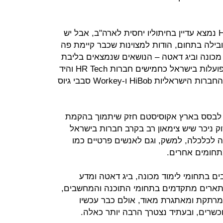
ומה קורה בישראל? אצלנו ה-HR Tech נמצא עדיין בחיתוליו יחסית לארה"ב, אבל יש
בילה בתחום, הודות למצוינות שכבר קיימת פה
מכונה וביג דאטה – הנושאים שנמצאים בליבת
הפיתוח של פתרונות HR Tech. כיום פועלות בישראל כחמישים חברות HR Tech והיד
עוד נטויה. רק לאחרונה השלימו שתי החברות הישראליות HiBob ו-Workey סבבי גיוס
HR מקומית יסייע לבסס בארץ אקוסיסטם חזק שיתמוך בהקמת
 ניכר שיש צימאון רב בקרב חברות בישראל
לכלכלה, למשק, וגם לאנשים פרטיים כמו
תחומים אחרים.
מומחים רבים בתחומי לימוד מכונה, ביג דאטה ומדע
י תארים מתקדמים בתחומי התוכנה והמחשבים,
רתקת ומאתגרת מאוד, אולם כבר עכשיו
שרים, ובעתיד נצטרך הרבה יותר כאלה.