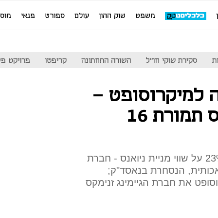
משפט
שוק ההון
עולם
ספורט
פנאי
מוס
ת
סקירת שוקי חו"ל
השורה התחתונה
קריפטו
פרויקט פע
 למיקרוסופט -
רוכשת את ניואנס תמורת 16
העסקה תתבצע בפרמיה של 23% על שווי מניית ניואנס - חברת
אכותית, הנסחרת בנאסד"ק;
ופט את חברת הגיימינג זנימקס