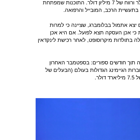
הרביעי עם הכנסות של 346 מיליון דולר ורווח של 7 מיליון דולר. התוכנות שמפתחת
 בתעשיית הרכב, המובייל והרפואה.
ם יצא אתמול בבלומברג, שציינה כי למרות
כי אכן העסקה תצא לפועל. אם היא אכן
לה בתולדות מיקרוסופט, לאחר רכישת לינקדאין
יה תוך חודשים ספורים: בספטמבר האחרון
Zenimax , אחת מחברות הגיימינג הגדולות בעולם (הבעלים של