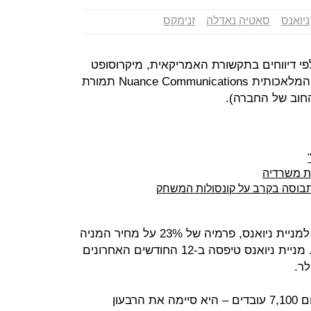
ניואנס
סאטיה נאדלה
זנימקס
י דיווחים בתקשורת האמריקאית, מיקרוסופט
רוכשת את תוכנות זיהוי הקול והבינה המלאכותית Nuance Communications תמורת
ת משרדיה
 תבוסה בקרב על קונסולות המשחק
העסקה תתבצע לפי שווי של 56 דולר למניית ניואנס, פרמיה של 23% על מחיר המניה
בנעילה בשישי בנאסד"ק, 45.58 דולר. מניית ניואנס טיפסה ב-12 החודשים האחרונים
החברה שהוקמה ב-1992 מעסיקה כיום 7,100 עובדים – היא סיימה את הרבעון