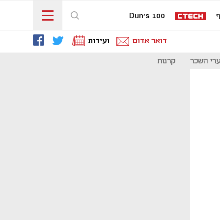
ף
Dun's 100
דואר אדום
ועידות
רי השכר
קרנות