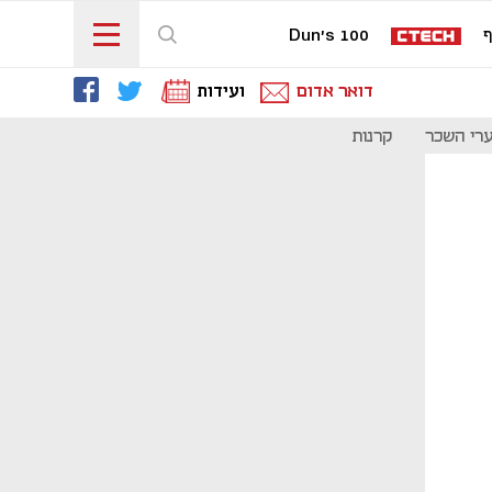
ף
Dun's 100
דואר אדום
ועידות
רי השכר
קרנות