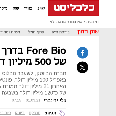
24/7
באזז
שוק
נדל"ן
דף הבית
שוק ההון
בורסת ת"א
שוק ההון
בורסת ת"א
שוקי חו"ל
מט"ח וסחורו
Fore Bio
של 500 מיליון דולר
חברת הביוטק, לשעבר נובלוס 
באפריל 100 מיליון דולר
של כ־120 מיליון דולר בשבעה חודשים
צלי גרינברג
07:15
01.03.21
הנפקה
ביוטק
פור ביו
תגיות: