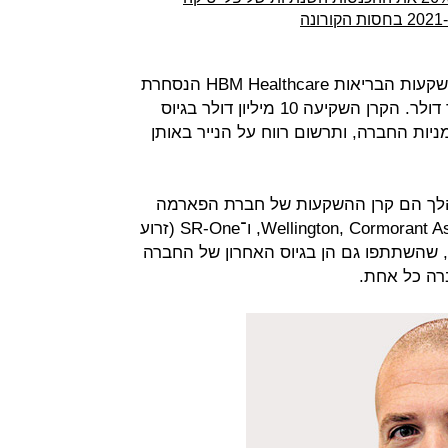
המשקיעה הגדולה אחריהן היא קרן השקעות הבריאות HBM Healthcare הנסחרת
בבורסה השוויצרית בשווי 2.6 מיליארד דולר. הקרן השקיעה 10 מיליון דולר בגיוס
בר האחרון תמורת כ־10% ממניות החברה, ותרשום רווח על הנייר באותן
מהלך הם קרן ההשקעות של חברת הפארמה
נוברטיס, והקרנות Wellington, Cormorant Asset Management, ו־SR-One (זרוע
שקעות של חברת הפארמה GSK), שהשתתפו גם הן בגיוס האחרון של החברה