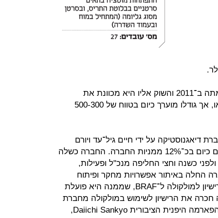
פור ביו גייסה 71 מיליון דולר מאז הקמתה ב־2011 והשוק אליו היא מכוונת את
התרופה אמנם עדיין לא אובחן במלואו, אך גודלו מוערך כיום בטווח של 500-300
 דיאגנוסטיקה על ידי חיים גיל־עד ויורם
אלטשולר, שיחד עם עובדיהם מחזיקים כיום בכ־12% ממניות החברה. החברה כשלה
לפני כשנה וחצי החליפה מנכ"ל ופעילות,
רה החלה באיתור אפשרויות מחקר ופיתוח
שיתאימו לה, ובתחילת השנה חכרה רישיון למולקולה ל־BRAF, שממנה היא פועלת
חכרה את הרישיון לשימוש במולקולה מחברת
Plexxikon, החברה־הבת של ענקית הפארמה היפנית הציבורית Daiichi Sankyo,