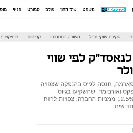
משפט
שוק ההון
עולם
ספורט
פנאי
מוס
ת
סקירת שוקי חו"ל
השורה התחתונה
קריפטו
פרויקט פע
 בדרך לנאסד"ק לפי שווי
פארמה, תנסה לגייס בהנפקה שצפויה
. פונטיפקס ואורבימד, שהשקיעו בגיוס
האחרון 21 מיליון דולר תמורת 12.5% ממניות החברה, צפויות לרווח