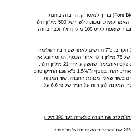
חברת הביוטק פור ביו (Fore Biotherapeutics) בדרך לנאסד"ק. החברה בוחנת
הנפקת מניות ראשונה (IPO) בבורסה האמריקאית, ומכוונת לשווי של 500 מיליון דולר
לפני הכסף. כך נודע ל"כלכליסט". החברה שואפת לגייס 100 מיליון דולר וכבר בחרה
ההנפקה צפויה להתבצע כבר באפריל הקרוב, כ־7 חודשים לאחר שפור ביו השלימה
גיוס של 57 מיליון דולר לפי שווי חברה של 75 מיליון דולר אחרי הכסף. הגיוס הובל אז
על ידי קרנות הביוטק הישראליות פונטיפקס ואורבימד, שהשקיעו יחד 21 מיליון דולר,
תמורת כ־12.5% ממניות החברה כל אחת. זאת, בנוסף ל־1.5% כ"א שבו החזיקו טרם
 בשווי שאליו מכוונת החברה, שווי המניות
שבאחזקתן יעמוד על כ־140 מיליון דולר, המקנה להן רווח על הנייר של פי 6.6 על
אנלייט בדרך לעסקת ענק בארה"ב: במו"מ לרכישת חברה סולארית בעד 390 מיליון