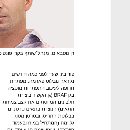
רן נוסבאום, מנהל־שותף בקרן פונטי
פור ביו, שעד לפני כמה חודשים
נקראה נובלוס פארמה, מפתחת
תרופה לעיכוב התפתחות מוטציה
בגן BRAF (גן הקשור ביצירת
חלבונים המווסתים את קצב צמיחת
התאים) הנוצרת בתאים סרטניים
בבלוטת התריס, ובסרטן מסוג
גליומה (המתחיל במוח ובעמוד
השדרה). שינוי שמה הגיע יחד עם