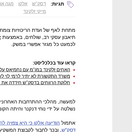
דסק"ש
אלקו
מגה או
תגיות:
מייקי זלקינד
מתחת לאף של ועדת הריכוזיות צומחת
תיאבון עסקי רב, שולחים, באמצעות
א
לכמעט כל מגזר אפשרי במשק.
קראו עוד בכלכליסט:
האחים זלקינד במו"מ עם נחמיאס על
משרד התקשורת לא יתיר לרמי לוי ל
חלוקת הרווחים בדסק"ש חידדה את
למעשה, מהלכי ההתרחבות האחרונים 
נשלטה על ידי נוחי דנקנר והיתה הקונ
אתמול
דסק"ש
, ובכך לחבור לקבוצת המשקי