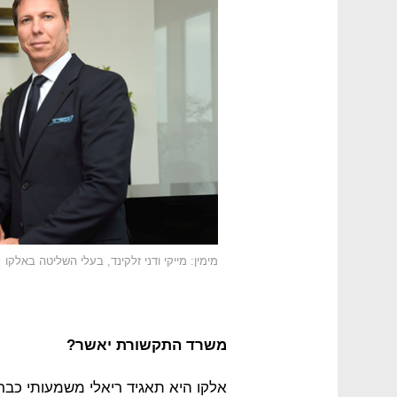
מימין: מייקי ודני זלקינד, בעלי השליטה באלקו
משרד התקשורת יאשר?
אלקו היא תאגיד ריאלי משמעותי כבר