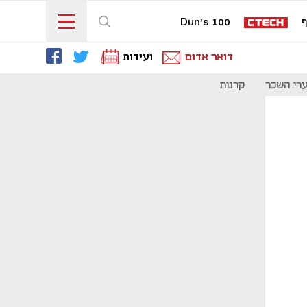
ף
Dun's 100
דואר אדום
ועידות
רי השכר
קרנות