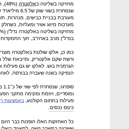
מחזיקה בשליטה ב
אלקטרה
(9%
שנסחרת בשווי 
מעורבת בבניית כבישים, מנהרות, תשת
מערכות מיזוג אוויר ומעליות, כשחלק
בנדל"ן מניב בארה"ב, תוך התמקדות ב
ורשת שקם אלקטריק, ומייבאת שלל מו
הנפיקה בשנה שעברה בבורסה, לאחר שרכשה או
סופ
ומוסדיים, ויוזמת ומקימה מתקני הפ
פעילות בתחום הקולנוע,
באמצעות רש
כינוס נכסים
.
כל האחזקות האלו הופכות כבר היום 
ששרויה במשבר קשה, לתאגיד ריאלי