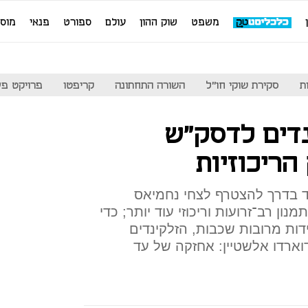
משפט
שוק ההון
עולם
ספורט
פנאי
מוס
ת
סקירת שוקי חו"ל
השורה התחתונה
קריפטו
פרויקט פע
דים לדסק"ש
ריכוזיות
 בדרך להצטרף לצחי נחמיאס
ון רב־זרועות וריכוזי עוד יותר; כדי
ות מרובות שכבות, הזלקינדים
ארדו אלשטיין: אחזקה של עד