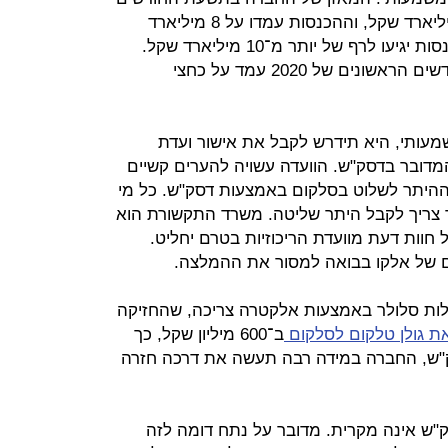
הראשונים של 2020 הסתכם ב־12 מיליארד שקל, וההכנסות עמדו על 8 מיליארד
שקל. הצפי הוא שבסיכום השנה ההכנסות יגיעו לרף של יותר מ־10 מיליארד שקל.
הרווח הנקי של הקבוצה בתשעת החודשים הראשונים של 2020 עמד על כחצי
מעותי, היא תידרש לקבל את אישור ועדת
מדובר בדסק"ש. הוועדה עשויה להערים קשיים
ההיתר לשלוט בסלקום באמצעות דסק"ש. כל מי
10 בחברת סלולר צריך לקבל היתר שליטה. משרד התקשורת הוא
חוות דעת מוועדת הריכוזיות בטרם יחליט.
ים של אלקו בבואה למסור את ההמלצה.
ות סלולר באמצעות אלקטרה צריכה, שהחזיקה
ת גולן טלקום לסלקום
ב־600 מיליון שקל, כך
ק"ש, החברה במידה רבה תעשה את דרכה חזרה
ל אלקו לרכוש 29.8% מדסק"ש אינה מקרית. מדובר על נתח דומה לזה