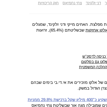
ר
דני זלקינד
צחי נחמיאס
חוק הריכוזיות
 מפלצת. האחים מייקי ודני זלקינד, שמגלים
לקו אחזקות
שבשליטתם (65.4%), זרועות
 כניסה לדסק"ש
שלוט גם בסלקום
 ההלכה המשפטית
של אלקו מזכירים את אי.די.בי בימים שבהם
צרן הגדול במשק.
הודיעה אלקו כי היא צפויה להשקיע כ־400 מיליון שקל ברכישת 29.8% ממניות
עים שמובילה
מגה אור
שבשליטת צחי נחמיאס