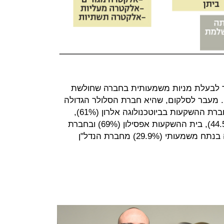
 לבעלת מניות משמעותית בחברה שחולשת
 מעבר לסלקום, שהיא חברת הסלולר הגדולה
בישראל, דסק"ש מחזיקה בשליטה בחברת ההשקעות בביוטכנולוגה אלרון (61%),
בחברת המטעים והנדל"ן מהדרין (44.5%), בית ההשקעות אפסילון (69%) ובחברת
הנדל"ן נכסים ובניין (74%), שמחזיקה בנתח משמעותי (29.9%) מחברת הנדל"ן