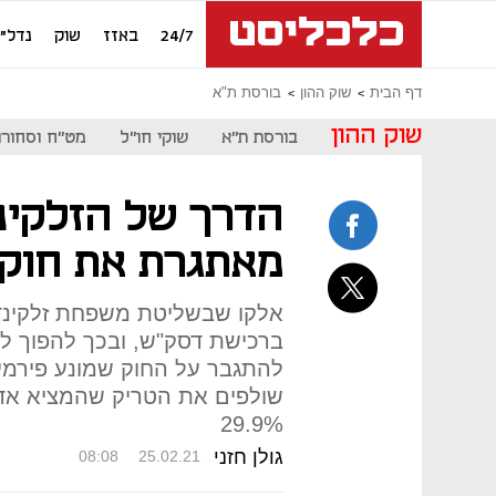
24/7
באזז
שוק
נדל"ן
דף הבית
שוק ההון
בורסת ת"א
שוק ההון
בורסת ת"א
שוקי חו"ל
מט"ח וסחורו
הדרך של הזלקינ
מאתגרת את חוק ה
אלקו שבשליטת משפחת זלקינד
ברכישת דסק"ש, ובכך להפוך לתמנ
להתגבר על החוק שמונע פירמיד
שולפים את הטריק שהמציא אדו
29.9%
גולן חזני
08:08
25.02.21