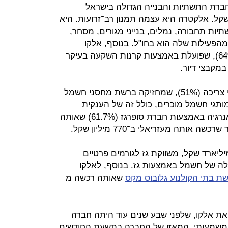
4), חברת התשתיות והבנייה הגדולה בישראל
שוק של 6.5 מיליארד שקל. אלקטרה היא עצמה תמנון רב־זרועות. היא
יות תחבורה, נמלים, בנייני מגורים, מסחר,
 מהפעילות שלה הוא בחו"ל. בנוסף, אלקו
מחזיקה בשליטה באלקטרה נדל"ן (64%), שפועלת באמצעות קרנות השקעה בעיקר
מקבצי דיור.
כמו כן, אלקו שולטת באלקטרה מוצרי צריכה (51%), שמחזיקה ברשת מחסני חשמל
תגי חשמל מוכרים, כולל זה של הענקית
הגרמנית בוש. לאלקו יש גם פעילות אנרגיה באמצעות חברת סופרגז (61.7%) שאותה
תה מעזריאלי ב־770 מיליון שקל.
רגז, שנסחרת לפי שווי של כ־1.1 מיליארד שקל, משווקת גז לגורמים פרטיים
עלה של חשמל באמצעות גז. בנוסף, לאלקו
ת בתי הקולנוע גלובוס מקס
שאותה רכשה מ
את אלקו, שלפני שבע שנים עוד היתה חברה
 משמעותי. המאזן של החברה בתשעת החודשים