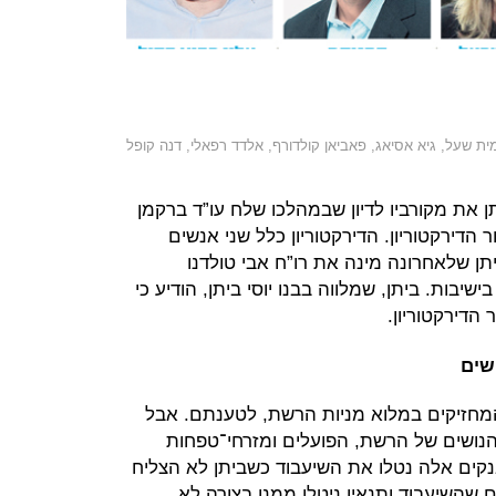
מית שעל, גיא אסיאג, פאביאן קולדורף, אלדד רפאלי, דנה קופל
 את מקורביו לדיון שבמהלכו שלח עו”ד ברקמן
 הדירקטוריון. הדירקטוריון כלל שני אנשים
ביתן שלאחרונה מינה את רו”ח אבי טולדנו
יבות. ביתן, שמלווה בבנו יוסי ביתן, הודיע כי
הדירקטוריון.
שים
המחזיקים במלוא מניות הרשת, לטענתם. אבל
הנושים של הרשת, הפועלים ומזרחי־טפחות
2 מיליון שקל. בנקים אלה נטלו את השיעבוד כשביתן לא הצליח
ום שהשיעבוד ותנאיו ניטלו ממנו בצורה לא