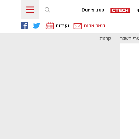
ף
Dun's 100
דואר אדום
ועידות
רי השכר
קרנות