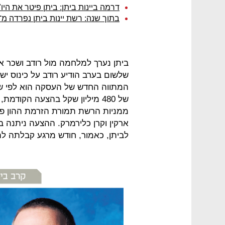
דרמה ביינות ביתן: ביתן פיטר את היו"
בתוך שנה: רשת יינות ביתן נפרדה מ־2,800 עובדים
ביתן נערך למלחמה מול רודב ושכר את 
שלשום בערב הודיע רודב על כינוס יש
ממניות הרשת תמורת הזרמת ההון פנ
ארקין וקרן כלירמרק. ההצעה ניתנה ב
לביתן, כאמור, חודש מרגע קבלתה לה