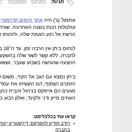
הפניקס
קמעונאות
יי
תגיות:
אתמול (ג') היה
אחד הימים הדרמטיי
וטלטלות רבות בשנה האחרונה. שורה
הרשת אל רגע האמת שלה, ולזהותו 
לחברה, ללא קשר לשווי שלה בהשקעה.
ההצעה שהגישה בשבוע שעבר, ושאושרה
ביתן נמצא עם הגב אל הקיר, משום ש
הזמנים הצפוף, הם הקשיחו את עמדת
מגעים הם אייפקס בניהול זהבית כהן
האחים מייק ודני זלקינד, ואלון רבוע
קראו עוד בכלכליסט:
רודב הודיע להפניקס: דירקטוריון יי
בחברה