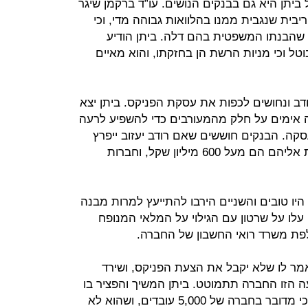
ביתן היא גם בבנקים הנושים. עו”ד ברקמן שיגר
יבית שנגבית ממנו בהלוואות גבוהה מדי, וכי
 שהבנתו המשפטית בהם דלה. ביתן הודיע
ל וכי מניות הרשת הן בחזקתו, והוא מאיים
ודב ונחושים לכפות את עסקת הפניקס. ביתן יצא
ה אימים על חלק מהמעורבים כדי להשפיע לרעה
סקה. הבנקים חוששים שאם רודב יעזוב ייפרץ
סכר של הספקים שהחובות של הרשת אליהם הם מעל 600 מיליון שקל, וחברות
היו טובים והשניים הירבו להתייעץ למרות מבנה
לו על שרטון עם הגילוי על המלאי המנופח
פת משרד רואי החשבון של החברה.
מר לו שלא יקבל את הצעת הפניקס, ושירד
ה הזו החברה תתמוטט. ביתן המשיך והפציר בו
לא לעשות כך. רודב סירב שוב והשיב כי מדובר בחברה של 5,000 עובדים, ושהוא לא