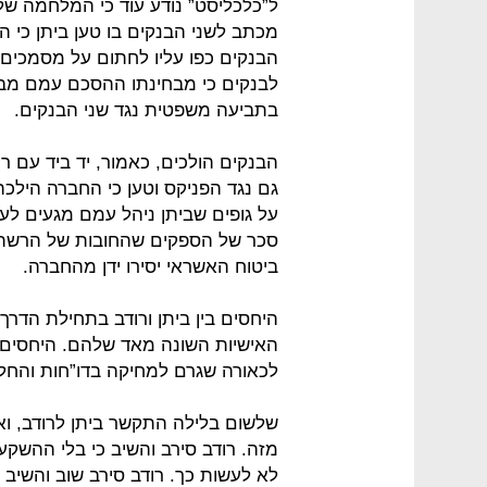
ל”כלכליסט” נודע עוד כי המלחמה של 
מכתב לשני הבנקים בו טען ביתן כי הר
הבנקים כפו עליו לחתום על מסמכים
לבנקים כי מבחינתו ההסכם עמם מבוט
בתביעה משפטית נגד שני הבנקים.
הבנקים הולכים, כאמור, יד ביד עם ר
גם נגד הפניקס וטען כי החברה הילכ
על גופים שביתן ניהל עמם מגעים לע
ביטוח האשראי יסירו ידן מהחברה.
היחסים בין ביתן ורודב בתחילת הדרך 
האישיות השונה מאד שלהם. היחסים ע
לכאורה שגרם למחיקה בדו”חות והחל
שלשום בלילה התקשר ביתן לרודב, וא
מזה. רודב סירב והשיב כי בלי ההשקע