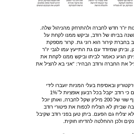
ות יו”ר חדש לחברה ולהתרחק מהניהול שלה.
 משנה בביתו של רודב, וביקש ממנו לקחת על
ב בחברת קירור הוא רוני גת. קרור מספקת
וביתן שמיודד עם גת התייעץ עמו לגבי יו”ר
יתן הגיע כאמור לביתו וביקש ממנו לקחת את
יל את החברה ורודב הבהיר: “אני בא להציל את
וריון ובאסיפת בעלי המניות יועברו לידי
רודב, מידי ביתן והבנקים. בנוסף, סוכם כי רודב יקבל בכל רבעון אופציות ל־1%
ממניות החברה במחיר מימוש שמשקף שווי של 200 מיליון שקל לחברה, ואותן יוכל
ה שביתן לא הצליח לכפות את פיטורי רודב
יצליח גם הפעם. ביתן טען בפני רודב שקיבל
ים ולכן ההחלטה להדיחו חוקית.