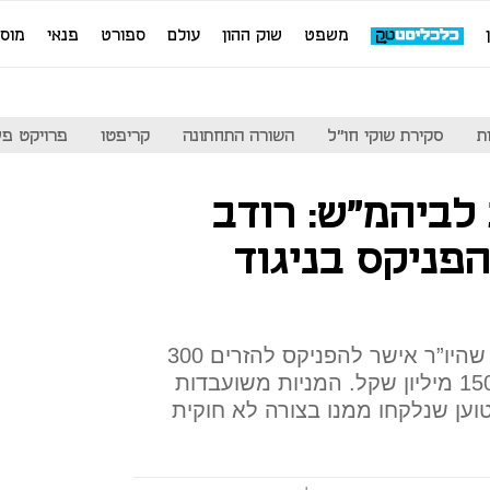
משפט
שוק ההון
עולם
ספורט
פנאי
מוס
ת
סקירת שוקי חו"ל
השורה התחתונה
קריפטו
פרויקט פע
 לביהמ"ש: רודב
פניקס בניגוד
עוד תסבוכת ביינות ביתן לאחר שהיו”ר אישר להפניקס להזרים 300
מיליון שקל לפי שווי חברה של 150 מיליון שקל. המניות משועבדות
וען שנלקחו ממנו בצורה לא חוקית