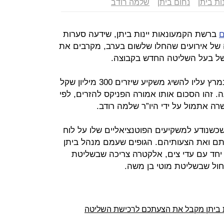
נות ביתן
נחום ביתן
שלמה רודב
ם
ברשת הקמעונאות יינות ביתן, שידעה סערות
 של אירועים שהחלו שלשום בערב, מקרבים את
של בעל השליטה החדש בקבוצה.
לנחום ביתן אין הרבה זמן. עד ה־18 במרץ עליו להשיג משקיע שיזרים 300 מיליון שקל
 זהו הסכום אותו אמורה הפניקס להזרים, לפי
 אתמול על ידי היו”ר שלמה רודב.
כשנודע למשקיעים הפוטנציאליים שלו על לוח
ם ואת הצעותיהם. הגופים שעמם מנהל ביתן
 יחד עם עדי צים, אלקטרה צריכה שבשליטת
 כחול שבשליטת מוטי בן משה.
נות ביתן מקבל את הצעתכם לרכישת השליטה