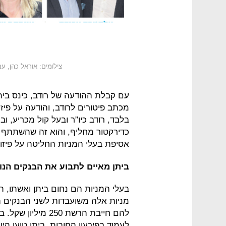
צילומים: אוראל כהן, ע
עם קבלת ההודעה של רודב, כינס ביתן
מכתב פיטורים לרודב, והודעה על פיזור
בלבד, רודב כיו”ר ובעל קול מכריע, ו
כדירקטור מחליף, והוא זה שהשתתף ביש
אסיפת בעלי המניות החליטה על פיזור 
ביתן מאיים לתבוע את הבנקים הנו
בעלי המניות הם נחום ביתן ואשתו, 
מניות אלה משועבדות לשני הבנקים 
להם חייבת הרשת 50
לעמוד בפירעון החובות. ביתן טוען הי