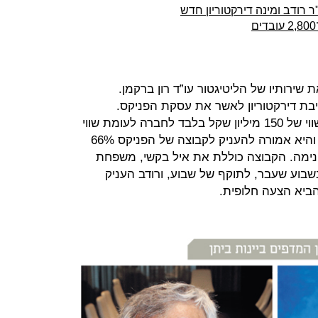
ר רודב ומינה דירקטוריון חדש
שירותיו של הליטיגטור עו”ד רון ברקמן.
יבת דירקטוריון לאשר את עסקת הפניקס.
המתווה החדש של העסקה הוא לפי שווי של 150 מיליון שקל בלבד לחברה לעומת שווי
של 480 מיליון שקל בהצעה הקודמת, והיא אמורה להעניק לקבוצה של הפניקס 66%
ימה. הקבוצה כוללת את איל בקשי, משפחת
שבוע שעבר, לתוקף של שבוע, ורודב העניק
ביא הצעה חלופית.