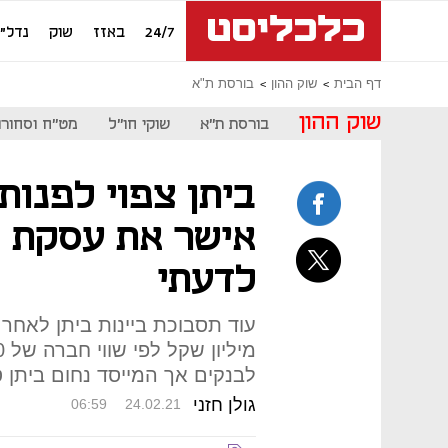
24/7
באזז
שוק
נדל"ן
דף הבית
שוק ההון
בורסת ת"א
שוק ההון
בורסת ת"א
שוקי חו"ל
מט"ח וסחורו
ביתן צפוי לפנות
אישר את עסקת ה
לדעתי
לבנקים אך המייסד נחום ביתן ט
גולן חזני
06:59
24.02.21