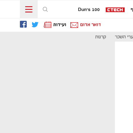
ף
Dun's 100
דואר אדום
ועידות
רי השכר
קרנות