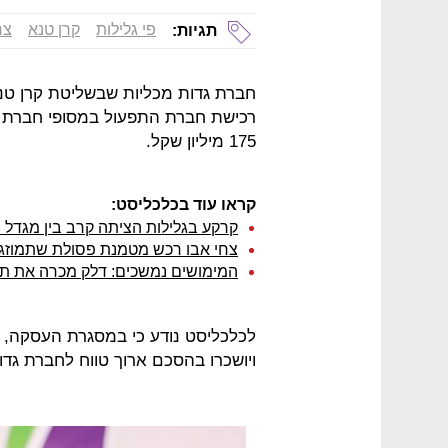
פי גלילות
קרן טנא
צח
תגיות:
חברת גדות מכליות שבשליטת קרן טנ
רכישת חברת התפעול במסופי חברת ד
175 מיליון שקל.
קראו עוד בכלכליסט:
קרקע בגלילות הציתה קרב בין מגדל ו
צחי אבו רכש מטמנת פסולת שתמוזג ע
המימושים נמשכים: דלק מכרה את תחנ
לכלכליסט נודע כי במסגרת העסקה, ה
ויושכרו בהסכם ארוך טווח לחברת גדו