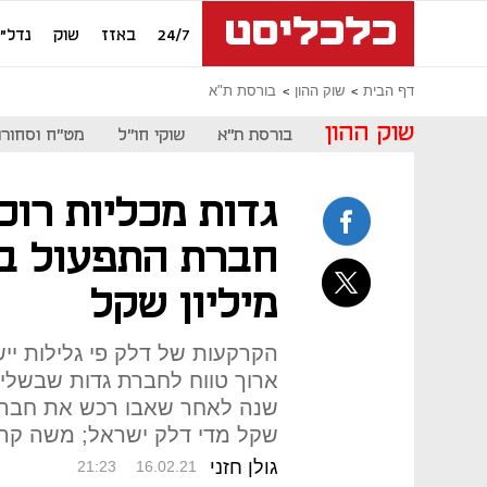
24/7
באזז
שוק
נדל"ן
דף הבית
שוק ההון
בורסת ת"א
שוק ההון
בורסת ת"א
שוקי חו"ל
מט"ח וסחורו
גדות מכליות רו
מיליון שקל
הקרקעות של דלק פי גלילות ייש
ארוך טווח לחברת גדות שבשלי
שקל מדי דלק ישראל; משה קרד
גולן חזני
21:23
16.02.21