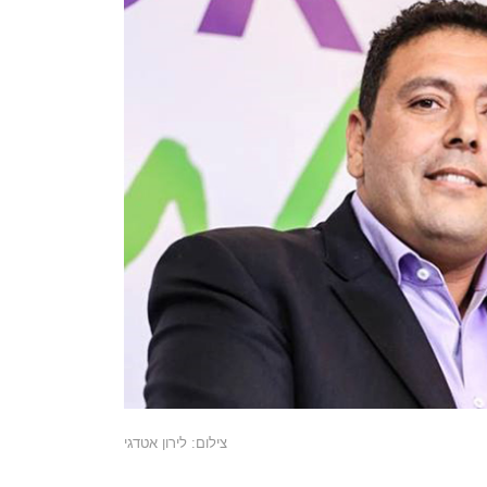
צילום: לירון אטדגי