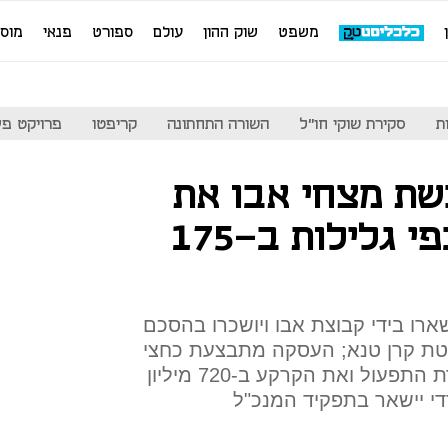
משפט
שוק ההון
עולם
ספורט
פנאי
מוס
ת
סקירת שוקי חו"ל
השורה התחתונה
קריפטו
פרויקט פע
כשת מצחי אבו את
חברת התפעול בפי גלילות ב-175
ארו בידי קבוצת אבו ויושכרו בהסכם
טת קרן טנא; העסקה מתבצעת כחצי
שנה לאחר שאבו רכש את חברת התפעול ואת הקרקע ב-720 מיליון
י יישאר בתפקיד המנכ"ל