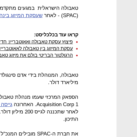
טאבולה הישראלית במגעים מתקדמים
(SPAC) - לאחר
שעסקת המיזוג בינה 
קראו עוד בכלכליסט:
פיצוץ עסקת טאבולה ואאוטבריין: חד
עסקת המיזוג בין טאבולה לאאוטבריי
הרגולטור הבריטי בולם את מיזוג טאבו
מיליארד דולר.
Acquisition Corp 1. האחרונה
גייסה בתחילת
לאחר שתכננה לגיי
התיכון.
את חברת ה-SPAC מובילים המנכ"ל גלעד שני והיו"ר יונתן קולבר. שני הוא