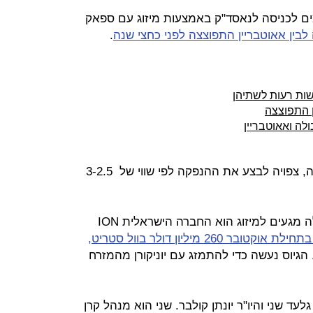
 לכניסה לנאסד"ק באמצעות מיזוג עם ספאק
לבין אאוטבריין התפוצצה לפני כחצי שנה
.
שות רעות לשתיהן
ן התפוצצה
לה ואאוטבריין
טאבולה, המנוהלת בידי אדם סינגולדה, צפויה לבצע את ההנפקה לפי שווי של 3-2.5
הספאק המרכזי שעמו מנהלת טאבולה מגעים למיזוג הוא החברה הישראלית ION
 אוקטובר 260 מיליון דולר בוול סטריט,
ס 200 מיליון דולר. הגיוס נעשה כדי להתמזג עם יוניקורן מהמזרח
מנהל קרן