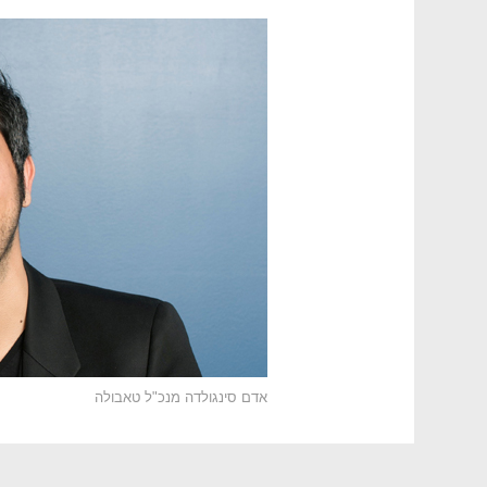
אדם סינגולדה מנכ"ל טאבולה