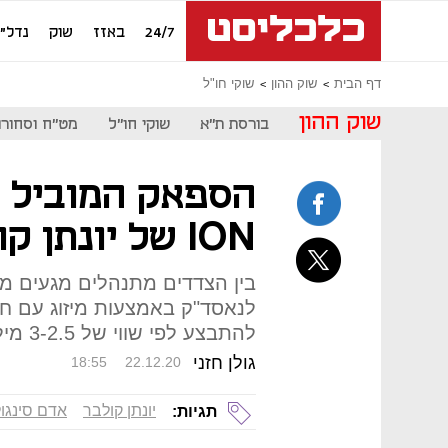
24/7
באזז
שוק
נדל"ן
דף הבית
שוק ההון
שוקי חו"ל
שוק ההון
בורסת ת"א
שוקי חו"ל
מט"ח וסחורו
הספאק המוביל ל
ION של יונתן קולבר וגלעד שני
בין הצדדים מתנהלים מגעים מ
להתבצע לפי שווי של 3-2.5 מיליארד דולר
גולן חזני
18:55
22.12.20
יונתן קולבר
אדם סינגו
תגיות: