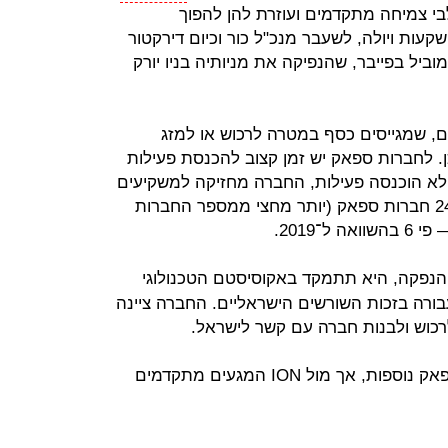
לבי צמיחה מתקדמים ועוזרת להן להפוך
קעות ויולה, לשעבר מנכ"ל כור וכיום דירקטור
וביל בפייבר, שהנפיקה את מניותיה בניו יורק
ם, שמגייסים כסף במטרה לרכוש או למזג
. לחברות ספאק יש זמן קצוב להכנסת פעילות
 לא הוכנסה פעילות, החברה מחזיקה למשקיעים
את הכסף. מתחילת השנה הונפקו 242 חברות ספאק (יותר מחצי ממספר החברות
לקראת ההנפקה, היא תתמקד באקוסיסטם הטכנולוגי
עבורה בזכות השורשים הישראליים. החברה ציינה
רכוש ולבנות חברה עם קשר לישראל.
טאבולה מנהלת שיחות עם חברות ספאק נוספות, אך מול ION המגעים מתקדמים