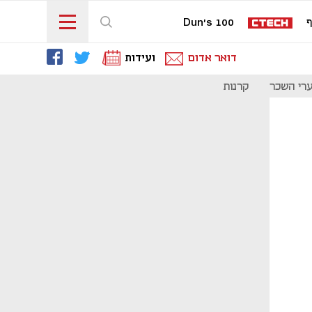
ף
Dun's 100
דואר אדום
ועידות
רי השכר
קרנות