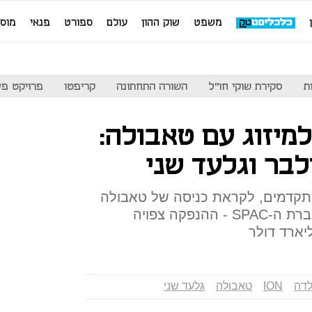
משפט
שוק ההון
עולם
ספורט
פנאי
מוס
ת
סקירת שוקי חו"ל
השורה התחתונה
קריפטו
פרויקט פע
מיזוג עם טאבולה:
תקדמים, לקראת כניסה של טאבולה
לנאסד"ק באמצעות מיזוג עם חברת ה-SPAC - ההנפקה צפויה
לדה
ION
טאבולה
גלעד שני