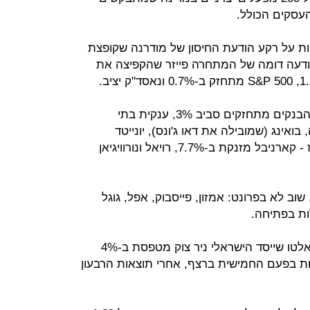
עסקים הכולל.
ות על רקע הודעת החיסון של מודרנה שקופצת
וע אחרי הודעה דומה של המתחרה פייזר שהקפיצה את
התגובה להודעה בסקטורים השונים: הבנקים מתחזקים סביב 3%, ענקית בתי
ופצת ב-8%, בתעופה, בואינג (שמובילה את דאו ג'ונס), יונייטד
ואמריקן איירליינס עולות ב-4%. בקרוז - קארניבל מזנקת ב-7.7%, רויאל ונורוויגיאן
וב לא בפרונט: אמזון, פייסבוק, אפל, גוגל
ות בפתיחה.
חברת אבטחת המידע פאלו אלטו שייסד הישראלי ניר צוק מטפסת ב-4%
ות בפעם החמישית ברצף, אחרי תוצאות הרבעון