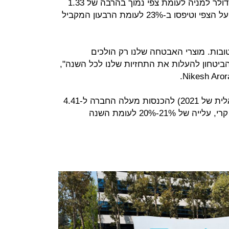
החברה רשמה רווח מתואם של 1.62 דולר למניה לעומת צפי נמוך בהרבה של 1.33
דולר למניה. ההכנסות אף הן התעלו על הצפי וטיפסו ב-23% לעומת הרבעון המקביל
טובות. מוצרי האבטחה שלנו רק הולכים
הביטחון להעלות את התחזיות שלנו לכל השנה",
את התחזית השנתית (לשנה הפיסקאלית של 2021) להכנסות מעלה החברה ל-4.41
מיליארד דולר מ-4.09 מיליארד דולר. קרי, עלייה של 21%-20% לעומת השנה