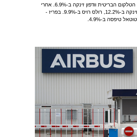
בלונדון - לאחר הדוחות, מניית ענקית הטלקום הבריטית וודפון זינקה ב-6.9%. אחרי
הודעת החיסון של מודרנה: קארניבל זינקה ב-12.2%, רולס רויס ב-9.9%. בפריז -