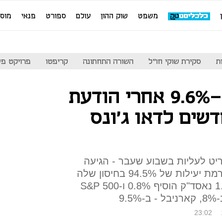
משפט
שוק ההון
עולם
ספורט
פנאי
מוס
ת
סקירת שוקי חו"ל
השורה התחתונה
קריפטו
פרויקט פע
מודרנה קפצה ב-9.6% אחרי הודעת
דשים לדאו ג'ונס
יט לעליות בשבוע שעבר - הגיעה
תורה של מודרנה עם דיווח על רמת יעילות של 94.5% בחיסון שלה
לקורונה; דאו ג'ונס טיפס ב-1.6% נאסד"ק הוסיף 0.8% ו-S&P 500
23:02