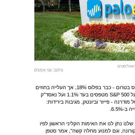
צילום: גטי אימג'ס
אמנם מודרנה ממשיכה לטפס בטרום - כבר בפלוס 18%, אך העלייה בחוזים
נעצרה על 1.6% בדאו ג'ונס. החוזים על S&P 500 מטפסים בעד 1.1% ועל נאסד"ק
0.. המתחרות של מודרנה - פייזר וביונטק, מגיבות בירידות:
"ניתוח ביניים ממחקר שלב 3 שלנו נתן לנו את האימות הקליני הראשון לפיו
קורונה, וגם למנוע מחלה קשה", אמר סטפן