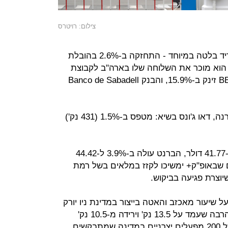
צילום: רויטרס
בלי קשר להודעת החיסון, בורסת מדריד בלטה במיוחד - התחזקה ב-2.6% בהובלת
ם אחרי הודעת הבנק BBVA כי הוא מוכר את השלוחה שלו בארה"ב לקבוצת
PNC Financial Services. הבנק BBVA זינק ב-15.9%, והבנק Banco de Sabadell
ברקע הודעת החיסון של מודרנה, דאו ג'ונס בשיא: מטפס ב-1.5% (431 נק')
מחיר חבית נפט WTI מטפס ב-4% ל-41.77 דולר, הברנט עולה ב-3.9% ל-44.42
 שבאופ"ק+ ימשיכו לקזז במלאים בשל רמת
וצרת פגיעה בביקוש.
 שיעור מאכזב והאטה בייצור במדינת ניו יורק
בנובמבר: 6.3 נק' לעומת צפי גבוה בהרבה שעמד על 13.5 נק' וירידה מ-10.5 נק'
באוקטובר. המדד מתבסס על סקר של 200 מפעלים יצרניים במדינה שמתבקשים