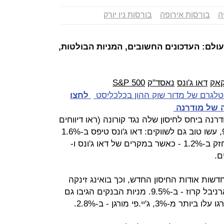
ה
בורסות אירופה
בורסות ניו יורק
ולם: העדכונים החשובים, המניות הבולטות,
אק
דאו ג'ונס
נאסד"ק
S&P 500
טלגרם של מדור שוק ההון בכלכליסט
לחצו
ה של מודרנה
ה ביחס לחיסון שלה נגד קורונה (ראו דיווחים
מוקדמים), והזינוק של מניתה ב-9.6%, עשו טוב גם לשווקים: דאו ג'ונס טיפס ב-1.6%
נאסד"ק הוסיף 0.8% ו-S&P 500 התחזק ב-1.2% - כאשר במקרים של דאו ג'ונס ו-
דשות אודות החיסון החדש, וכך בואינג זינקה
ב-8.2%, יונייטד איירליינס - 5.2% וקארניבל קרוז - ב-9.5%. מניות הבנקים הגיבו גם
 ג'יי.פי מורגן - ב-2.8%.