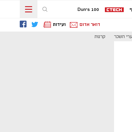
ף
Dun's 100
דואר אדום
ועידות
רי השכר
קרנות