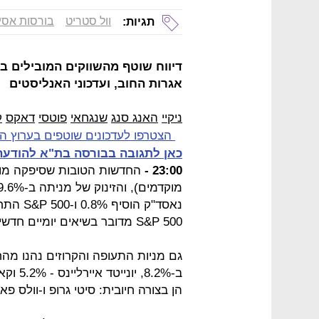
וול סטריט
בורסות אסי
תגיות:
דיווח שוטף מהשווקים המובילים בע
אגרות החוב, ועדכוני האנליסטים
ניקיי
האנג סנג
שנגחאי
פוטסי
דאקס
ק
הצטרפו לעדכונים שוטפים בערוץ ה
כאן לתגובה בבורסה בת"א להודע
23:00 -
החדשות הטובות שסיפקה מודרנ
S&P 500 מדובר בשיאים יומיים חדשים.
גם מניות התעופה והקרוזים נהנו מהח
הן בצורה חיובית: סיטי גרופ ו-וולס פארגו עלו ביותר מ-3%,