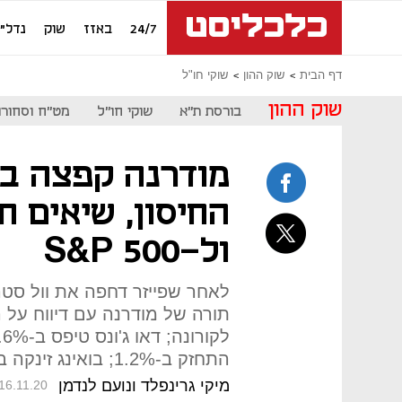
24/7
באזז
שוק
נדל"ן
דף הבית
שוק ההון
שוקי חו"ל
שוק ההון
בורסת ת"א
שוקי חו"ל
מט"ח וסחורו
החיסון, שיאים ח
ול-S&P 500
לאחר שפייזר דחפה את וול סטר
התחזק ב-1.2%; בואינג זינקה ב-8%, קארניבל - ב-9.5%
מיקי גרינפלד ונועם לנדמן
16.11.20