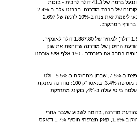
- הנפט מסוג WTI עלה ב-3% וננעל ברמה של 41.3 דולר לחבית - בזכות
הידיעה המעודדת על הצלחת חיסון הקורונה של חברת מודרנה. הברנט עלה ב-2.4%
לרמה של 43.8 דולר לחבית. הגז הטבעי לעומת זאת צנח ב-10% לרמה של 2.697
ת בחורף המתקרב.
הזהב טיפס היום ב-0.1% (1.60 דולר) למחיר של 1,887.80 דולר לאונקיה.
ודעת החיסון של מודרנה שדוחפת את שוק
המניות, לצד יום נוסף של מספרים גבוהים בתחלואה בארה"ב - 150 אלף איש אובחנו
בולטות בדאו ג'ונס: בואינג קופצת ב-7.5%, שברון מתחזקת ב-5.5%, וולט
דיסני עולה ב-4.2%, אמריקן אקספקס מוסיפה 3.4%. בנאסד"ק 100: מודרנה מזנקת
ב-9%, מיקרון טכנו' קופצת ב-5.9%, אולטה ביוטי עולה ב-4%, בוקינג מתחזקת
מהודעת מודרנה, בדומה לשבוע שעבר אחרי
הודעת פייזר: מדד פוטסי הבריטי התחזק ב-1.6%, קאק הצרפתי הוסיף 1.7% ודאקס