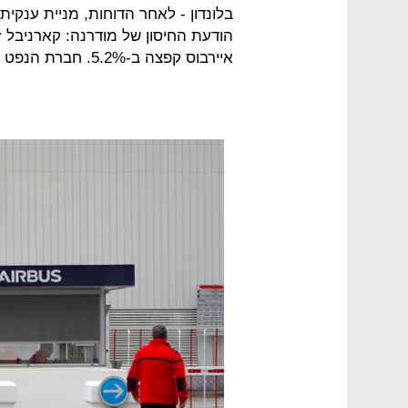
איירבוס קפצה ב-5.2%. חברת הנפט טוטאל טיפסה ב-4.9%.