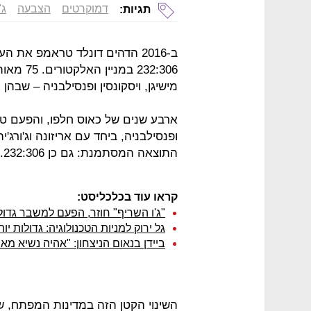
דמוקרטים
הצבעה
ג'
תגיות:
ב-2016 הדהים דונלד טראמפ את 
232:306 
מישיגן, ויסקונסין ופנסילבניה – שבהן
ארבע שנים של כאוס חלפו, והפעם טרא
ופנסילבניה, ביחד עם אריזונה וג'ורג'
התוצאה המסתמנת: גם כן 232:306. הפעם לג'ו ביידן.
קראו עוד בכלכליסט:
"ג'ו השריף" חוזר, הפעם למשבר גדול מ־8
גל ירוק למניות הטכנולוגיה: גדולות י
ביידן בנאום הניצחון: "אהיה נשיא מ
השינוי הקטן הזה במדינות המפתח, ש