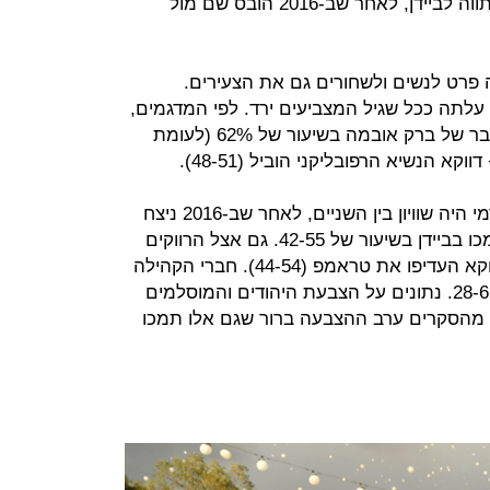
המאוכלס בפלורידה - הוא כמעט השתווה לביידן, לאחר שב-2016 הובס שם מול
ה פרט לנשים ולשחורים גם את הצעירים.
7 בעוד שבועיים, עלתה ככל שגיל המצביעים ירד. לפי המדגמים,
בני 18 עד 29 תמכו בסגן הנשיא לשעבר של ברק אובמה בשיעור של 62% (לעומת
על פי המדגם, בקרב חסרי תואר אקדמי היה שוויון בין השניים, לאחר שב-2016 ניצח
טראמפ 44-51. בעלי תואר אקדמי תמכו בביידן בשיעור של 42-55. גם אצל הרווקים
הוא הוביל בגדול, 40-57. הנשואים דווקא העדיפו את טראמפ (44-54). חברי הקהילה
הגאה הצביעו גם הם לדמוקרטים – 28-61. נתונים על הצבעת היהודים והמוסלמים
ל מהסקרים ערב ההצבעה ברור שגם אלו תמכו