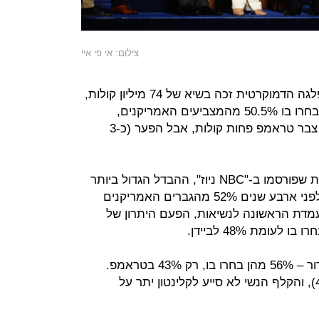
צילום: אי פי איי
פי התוצאות המעודכנות, מועמד המפלגה הדמוקרטית זכה בשיא של 74 מיליון קולות,
יותר מ-4 מיליון מטראמפ. בסך הכול בחרו בו 50.5% מהמצביעים האמריקנים,
לעומת 47.7% בטראמפ. גם ב-2016 צבר טראמפ פחות קולות, אבל הפער (כ-3
על פי המדגמים עם היציאה מהקלפיות שפורסמו ב-"NBC ניוז", ההבדל הגדול ביותר
בהצבעה היה בקרב הגברים. בזמן שלפני ארבע שנים 52% מהגברים האמריקנים
ורק 41% בחרו במועמדת הראשונה לנשיאות, הפעם היתרון של
בקרב הנשים, היתרון של ביידן היה ברור – 56% מהן בחרו בו, רק 43% בטראמפ.
ב-2016 הפער היה כמעט זהה (41-54), והקלף הנשי לא סייע לקלינטון יתר על