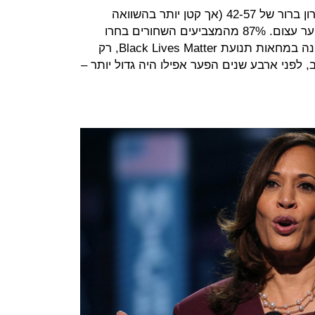
בזמן שאצל הלבנים היה לטראמפ יתרון ברור של 42-57 (אך קטן יותר בהשוואה
ל-2016) השחורים הצביעו ביידן – ובפער עצום. 87% מהמצביעים השחורים בחרו
במועמד הדמוקרטים בשנה שהתאפיינה במחאות תנועת Black Lives Matter, רק
ב, לפני ארבע שנים הפער אפילו היה גדול יותר –