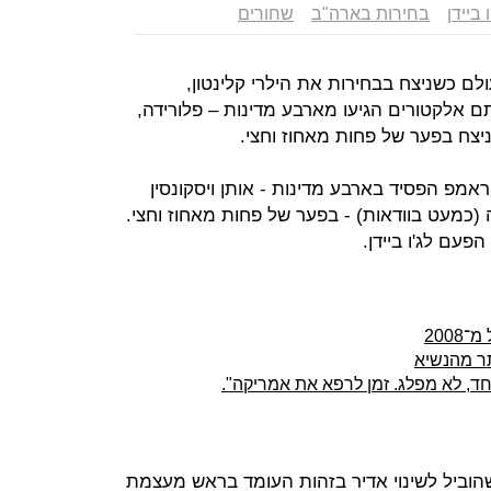
ו ביידן
בחירות בארה"ב
שחורים
העולם כשניצח בבחירות את הילרי קלינטון,
במניין האלקטורים. 75 מאותם אלקטורים הגיעו מארבע מדינות – פלורידה,
 ניצח בפער של פחות מאחוז וחצי.
מפ הפסיד בארבע מדינות - אותן ויסקונסין
יה (כמעט בוודאות) - בפער של פחות מאחוז וחצי.
200
ותר מהנשיא
אחד, לא מפלג. זמן לרפא את אמריקה".
הוביל לשינוי אדיר בזהות העומד בראש מעצמת