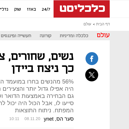
24/7
באזז
שוק
נדל"ן
דף הבית
עולם
עולם
כלכלה ומדיניות
קורונה
תעשייה ופיננסים
נשים, שחורים, צ
כך ניצח ביידן
56% מהנשים בחרו במועמד ה
סייעו לו, אבל הכול היה יכול 
המפתח. ניתוח התוצאות
סער הס, ynet
10:11
08.11.20