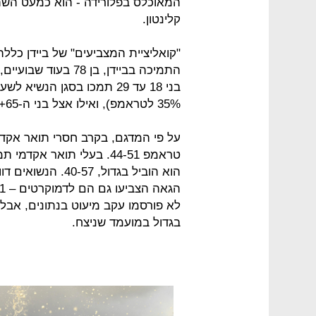
קלינטון.
"קואליציית המצביעים" של ביידן כלל
התמיכה בביידן, בן 8
35% לטראמפ), ואילו אצל בני ה-65+ דווקא הנשיא הרפובליקני הוביל (48-51).
לא פורסמו עקב מיעוט בנתונים, אב
בגדול במועמד שניצח.