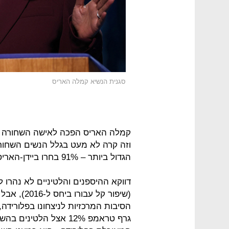
סגנית הנשיא קמלה האריס
קמלה האריס הפכה לאישה השחורה ה
וזה קרה לא מעט בגלל הנשים השחורו
הגדול ביותר – 91% בחרו ביידן-האריס, 8% הצביעו טראמפ-פנס.
(שיפור קל 
הסיבות המרכזיות לניצחונו בפלורידה,
גרף טראמפ 12% אצל הלטי