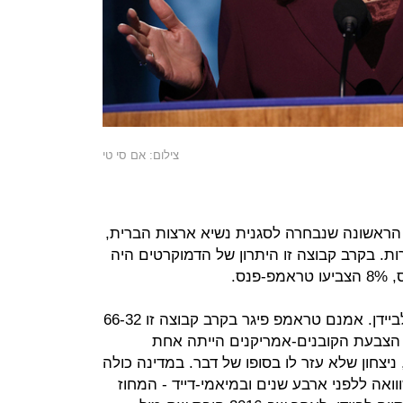
צילום: אם סי טי
ראשונה שנבחרה לסגנית נשיא ארצות הברית,
ת. בקרב קבוצה זו היתרון של הדמוקרטים היה
דווקא ההיספנים והלטיניים לא נהרו לביידן. אמנם טראמפ פיגר בקרב קבוצה זו 66-32
עבורו ביחס ל-2016), אבל הצבעת הקובנים-אמריקנים הייתה אחת
 ניצחון שלא עזר לו בסופו של דבר. במדינה כולה
נים בהשווואה ללפני ארבע שנים ובמיאמי-דייד - המחוז