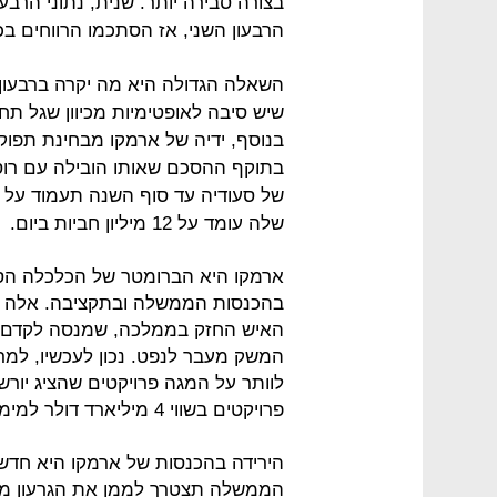
בצורה סבירה יותר. שנית, נתוני הרבע
הרבעון השני, אז הסתכמו הרווחים בכ-6.5 מיליארד דול
השאלה הגדולה היא מה יקרה ברבעון
שיש סיבה לאופטימיות מכיוון שגל תח
בנוסף, ידיה של ארמקו מבחינת תפוק
בתוקף ההסכם שאותו הובילה עם רוס
שלה עומד על 12 מיליון חביות ביום.
ארמקו היא הברומטר של הכלכלה הסע
בהכנסות הממשלה ובתקציבה. אלה חד
המשק מעבר לנפט. נכון לעכשיו, למר
לוותר על המגה פרויקטים שהציג יורש
פרויקטים בשווי 4 מיליארד דולר למימוש פרויקט התיירות הענק בים סוף.
הירידה בהכנסות של ארמקו היא חדש
הממשלה תצטרך לממן את הגרעון ממ