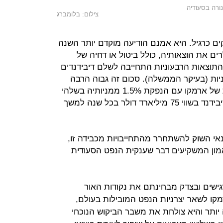
ורה בסעודיה
צילום: בלומברג
ם כרגיל. היא אמנם הודיעה מוקדם יותר השנה
ים את הוצאותיה, כולל ביטול או דחיה של
התוצאות הרבעוניות התחייבה לשלם דיבידנדים
בעלי המניות (בעיקר הממשלה). סכום זה גבוה הרבה
יותר מהרווחים אך אחת ההתחייבויות של ארמקו עם הנפקת 1.5% ממניותיה בשלהי
השנה שעברה הייתה כי היא תשלם דיבידנד בשווי 75 מיליארד דולר בכל שנה למשך
תנאי השוק להשתחרר מהתחייבויות מכבידה זו,
אמון המשקיעים דבר שענקית הנפט הסעודית
גישים ובצדק מבחינתם את נקודות האור
מקו לשאר יצרניות הנפט המובילות בעולם,
יותר והיא צולחת את משבר הביקוש הנוכחי