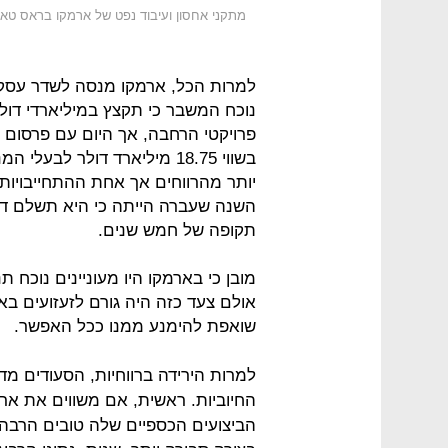
מתקני אחסון ועיבוד נפט של ארמקו בראס טאנ
למרות הכל, ארמקו מנסה לשדר עסקי
נוכח המשבר כי תקצץ במיליארדי דולר
פרויקטי הרחבה, אך היום עם פרסום 
בשווי 18.75 מיליארד דולר ל
תקופה של חמש שנים.
מובן כי בארמקו היו מעוניינים נוכח 
אולם צעד כזה היה גורם לזעזועים ב
שואפת להימנע ממנו ככל האפשר.
למרות הירידה ברווחיות, הסעודים מד
החיוביות. ראשית, אם משווים את אר
הביצועים הכספיים שלה טובים הרבה 