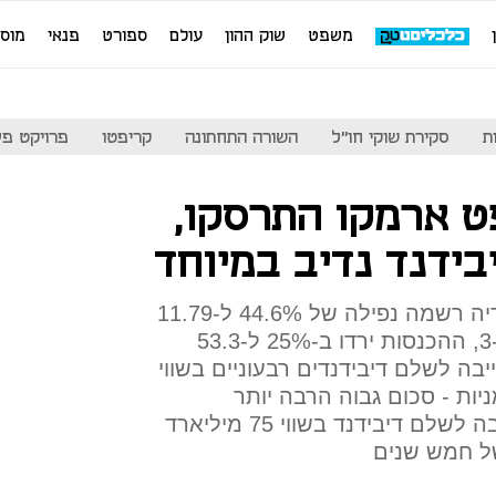
משפט
שוק ההון
עולם
ספורט
פנאי
מוס
ת
סקירת שוקי חו"ל
השורה התחתונה
קריפטו
פרויקט פע
ט ארמקו התרסקו,
ידנד נדיב במיוחד
חברת הנפט הלאומית של סעודיה רשמה נפילה של 44.6% ל-11.79
מיליארד דולר ברווחי הרבעון ה-3, ההכנסות ירדו ב-25% ל-53.3
בה לשלם דיבידנדים רבעוניים בשווי
המניות - סכום גבוה הרבה יותר
מהרווחים; עם הנפקתה התחייבה לשלם דיבידנד בשווי 75 מיליארד
ל חמש שנים