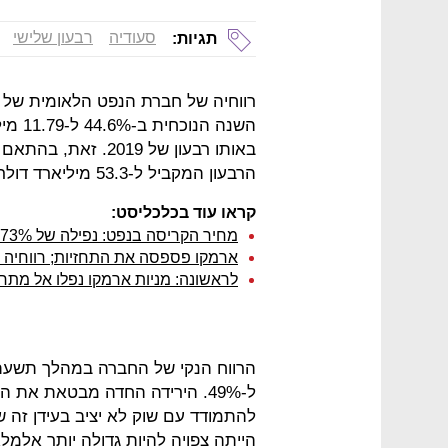
סעודיה
רבעון שלישי
תגיות:
רווחיה של חברת הנפט הלאומית של ס
הרבעון המקביל ל-53.3 מיליארד דולר.
קראו עוד בכלכליסט:
מחיר הקריסה בנפט: נפילה של 73% ברווחי ארמקו
ארמקו פספסה את התחזיות; רווחיה צנח
לראשונה: מניות ארמקו נפלו אל מת
הרווח הנקי של החברה במהלך תשעת
ל-49%. הירידה החדה מבטאת את
להתמודד עם שוק לא יציב בעידן זה ש
הייתה צפויה להיות גדולה יותר אלמל