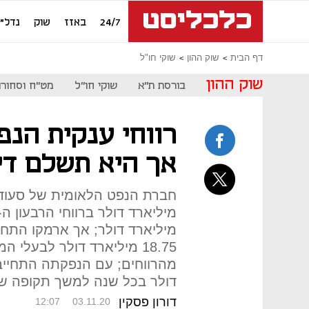
24/7
באזז
שוק
נדל"ן
דף הבית
שוק ההון
שוקי חו"ל
שוק ההון
בורסת ת"א
שוקי חו"ל
מט"ח וסחורו
רווחי ענקית הנפ
אך היא תשלם דיב
מיליארד דולר; אך ארמקו התחיי
18.75 מיליארד דולר לבעלי 
דולר בכל שנה למשך תקופה ש
דורון פסקין
12:07
03.11.20