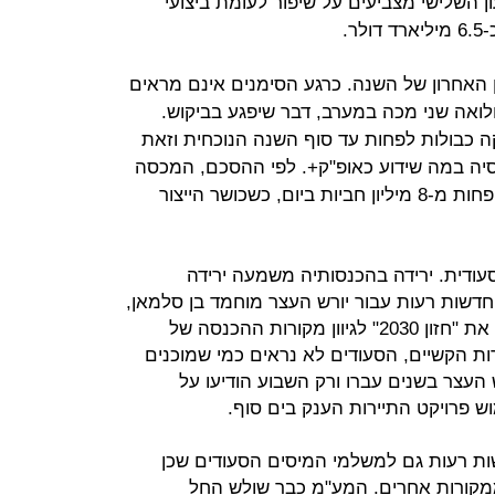
ון השלישי מצביעים על שיפור לעומת ביצועי
ר.
 האחרון של השנה. כרגע הסימנים אינם מראים
לואה שני מכה במערב, דבר שיפגע בביקוש.
ה כבולות לפחות עד סוף השנה הנוכחית וזאת
יה במה שידוע כאופ"ק+. לפי ההסכם, המכסה
של סעודיה עד סוף השנה תעמוד על פחות מ-8 מיליון חביות ביום, כשכושר הייצור
ודית. ירידה בהכנסותיה משמעה ירידה
שות רעות עבור יורש העצר מוחמד בן סלמאן,
האיש החזק בממלכה, שמנסה לקדם את "חזון 2030" לגיוון מקורות ההכנסה של
ות הקשיים, הסעודים לא נראים כמי שמוכנים
 העצר בשנים עברו ורק השבוע הודיעו על
ות רעות גם למשלמי המיסים הסעודים שכן
קורות אחרים. המע"מ כבר שולש החל