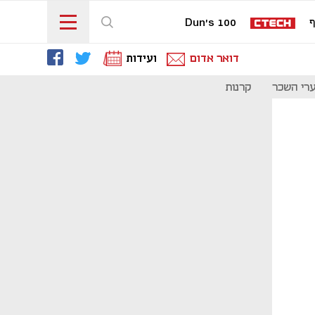
ף
Dun's 100
דואר אדום
ועידות
רי השכר
קרנות