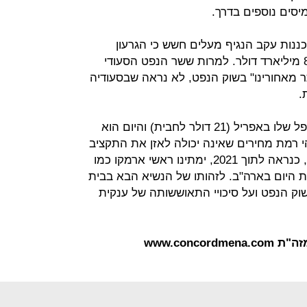
ננות עקב הנגיף מעלים חשש כי הגרעון
התקציבי הסעודי השנה יסתכם בכ-80 מיליארד דולר. למרות ששר הנפט הסעודי
תר מאחורינו" בשוק הנפט, לא נראה שבסעודיה
.
אמנם מחיר הנפט התאושש מאז השפל שלו באפריל (21 דולר לחבית) והיום הוא
ית, אך זוהי רמת מחירים שאינה יכולה לאזן את התקציב
הסעודי. כדי להבין את המגמות בשוק, כנראה לתוך 2021, ימתינו ראשי ארמקו כמו
 היום בארה"ב. לזהותו של הנשיא הבא בבית
ק הנפט ועל סיכויי התאוששותה של ענקית
www.conc