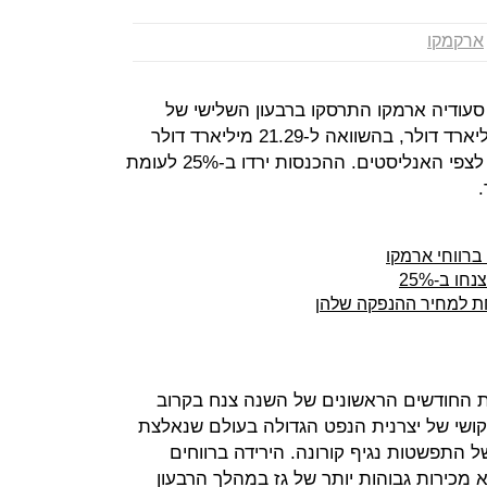
ארקמקו
עודיה ארמקו התרסקו ברבעון השלישי של
השנה הנוכחית ב-44.6% ל-11.79 מיליארד דולר, בהשוואה ל-21.29 מיליארד דולר
באותו רבעון של 2019. זאת, בהתאם לצפי האנליסטים. ההכנסות ירדו ב-25% לעומת
ו ב-25%
חת למחיר ההנפקה שלהן
 החודשים הראשונים של השנה צנח בקרוב
 הקושי של יצרנית הנפט הגדולה בעולם שנאלצת
ל התפשטות נגיף קורונה. הירידה ברווחים
א מכירות גבוהות יותר של גז במהלך הרבעון