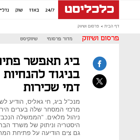
24/7
באזז
שוק
נדל"ן
דף הבית
פרסום ושיווק
פרסום ושיווק
מדור פרסומי
שיווקיסט
ביג תאפשר פתיח
בניגוד להנחיות
דמי שכירות
מנכ"ל ביג, חי גאליס, הודיע 
מרכזי המסחר שלה בערים הירוק
ניהול מלאים. "הממשלה הנכב
היסטריה וניתוק של משרד הבריא
גם צים הודיעה על פתיחת המרכ