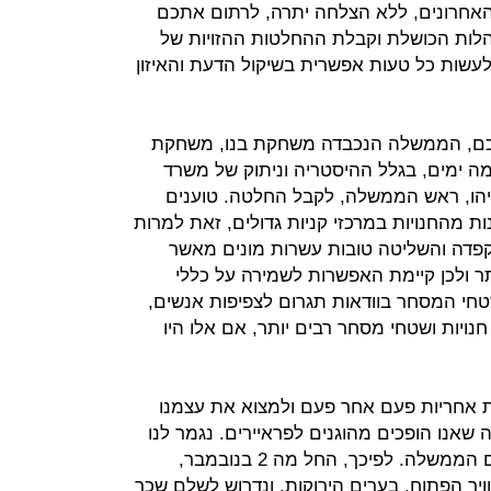
 האחרונים, ללא הצלחה יתרה, לרתום אתכם
לות הכושלת וקבלת ההחלטות ההזויות של
ות כל טעות אפשרית בשיקול הדעת והאיזון
ורכם, הממשלה הנכבדה משחקת בנו, משחקת
מה ימים, בגלל ההיסטריה וניתוק של משרד
תניהו, ראש הממשלה, לקבל החלטה. טוענים
ת מהחנויות במרכזי קניות גדולים, זאת למרות
קפדה והשליטה טובות עשרות מונים מאשר
ותר ולכן קיימת האפשרות לשמירה על כללי
חי המסחר בוודאות תגרום לצפיפות אנשים,
חנויות ושטחי מסחר רבים יותר, אם אלו היו
 אחריות פעם אחר פעם ולמצוא את עצמנו
אנו הופכים מהוגנים לפראיירים. נגמר לנו
הרצון והסבלנות לתמוך בכולם במקום הממשלה. לפיכך, החל מה 2 בנובמבר,
ויר הפתוח, בערים הירוקות, ונדרוש לשלם שכר