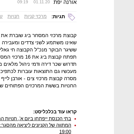
אורנה יפת
09:19
01.11.20
מרכזי קניות
חנויות
שכ
תגיות:
קבוצת מרכזי המסחר ביג שוברת את 
שאינו משתמע לשני צדדים ומעבירה
תפתח קבוצת ביג 
תדרוש שכר דירה ודמי ניהול מלאים 
מעכשיו גם התוצאות עוברות לכתפיכם.
מסרה קבוצת מרכזי צים - אורבן ליי
החנויות בששת המרכזים הפתוחים של
קראו עוד בכלכליסט:
בתי הכנסת ייפתחו ביום א', חנויות ה
המתווה של הקניונים ליציאה מהסגר: 
19:00