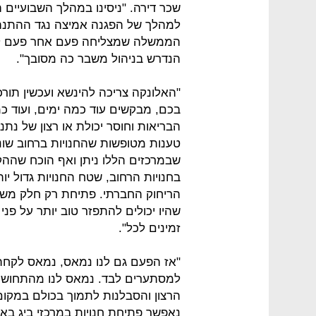
שכר דירה. "ניסינו במהלך השבועיים
למהלך של הפגנה אמיצה נגד ההתנה
הממשלה שמצליחה פעם אחר פעם לעש
הנדרש בניהול משבר כה מסובך".
"האלונקה צריכה להינשא ועכשין ת
בכם, מבקשים עוד כמה ימים, ועוד כ
הבריאות וחוסר יכולת או רצון של נ
טענות מטופשות שהחנויות ברחוב שונו
שבמרכזים הללו ניתן ואף הוכח שהה
בחנויות הרחוב, שטח החנויות גדול י
הריחוק החברתי. פתיחת רק חלק משט
שהיו יכולים להתפזר טוב יותר על פני 
זמינים לכל".
"אז הפעם גם לנו נמאס, נמאס לקחת
למסתערים לבד. נמאס לנו מהתחושה ש
נאפשר פתיחת חנויות במרכזי ביג באו