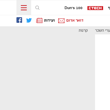
ף
Dun's 100
דואר אדום
ועידות
רי השכר
קרנות