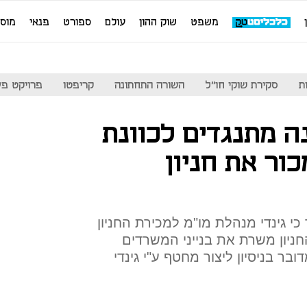
משפט
שוק ההון
עולם
ספורט
פנאי
מוס
ת
סקירת שוקי חו"ל
השורה התחתונה
קריפטו
פרויקט פע
נה מתנגדים לכוונת
כור את חניון
 גינדי מנהלת מו"מ למכירת החניון
שקל. החניון משרת את בנייני המשרדים
בר בניסיון ליצור מחטף ע"י גינדי