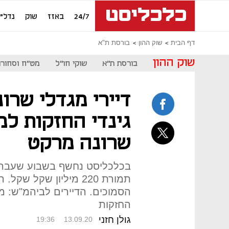
24/7
באזז
שוק
נדל"ן
דף הבית
שוק ההון
בורסת ת"א
שוק ההון
בורסת ת"א
שוקי חו"ל
מט"ח וסחורו
דיירי מגדלי שרו
גינדי החזקות למ
שרונה מרקט
בכלכליסט נחשף בשבוע שעבר כי
תמורת 220 מיליון שקל 
הסמוכים. הדיירים לביהמ"ש: מדו
החזקות
גולן חזני
19:36
13.09.20