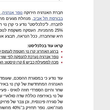
חברת האנרגיה הירוקה
נופר אנרגיה
בבורסת תל אביב,
מנהלת מגעים מתק
25% מהמניות. העסקה משקפת לנופ
היא שהחברה, ככל הנראה, תבצע את ההנפקה לפי
קראו עוד בכלכליסט:
ברגע האחרון: קרן נוי חוטפת לעמוס ל
נופר אנרגיה נערכת להנפקה לפי שווי
מכה למפעילת כביש 6 קרן קיסטון: הכנסותיה ייחתכו ב־175 מיליון שקל בעשור
עוד נודע כי במסגרת ההסכם, שעומד 
האנרגיה המתחדשת של קרן נוי באירו
שחר והיזם הספרדי חוזה לואיס - פעי
מגה־ואט. נופר תחזיק ב־40% מהשותפות.