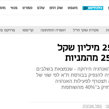
משפט
שוק ההון
עולם
ספורט
פנאי
מוס
ת
סקירת שוקי חו"ל
השורה התחתונה
קריפטו
פרויקט פע
קרן נוי תזרים 250 מיליון שקל
אנרגיה הירוקה - שנמצאת בשלבים
ה להנפיק בבורסת ת"א לפי שווי של
יה תצטרף לפעילות האנרגיה
מהשותפות
וי
נופר אנרגיה