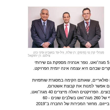
מנהלי קרן נוי (מימין): רן שלח, גיל-עד בושביץ ופיני כהן
צילום: רן יחזקאל
2018 באזור עמק הירדן, והיא מייצרת 5 מגה־ואט. נופר אנרגיה מספקת גם שירותי
קרים שבהם היא עצמה אינה יזמית הפרויקט.
 סולאריים, שאותם הקימה במסגרת שותפויות
הם אפשר למנות את קבוצת אשטרום,
סודהסטרים, מנרב, גולדבונד ושלל קיבוצים. הפרויקטים האלה מייצרים 40 מגה־ואט,
ובקנה יש לה פרויקטים בפיתוח בהיקף של 260 מגה־ואט בשלבים שונים - 60
מגה־ואט בהקמה ועוד 200 מגה־ואט בייזום. מחזור המכירות של החברה ב־2019