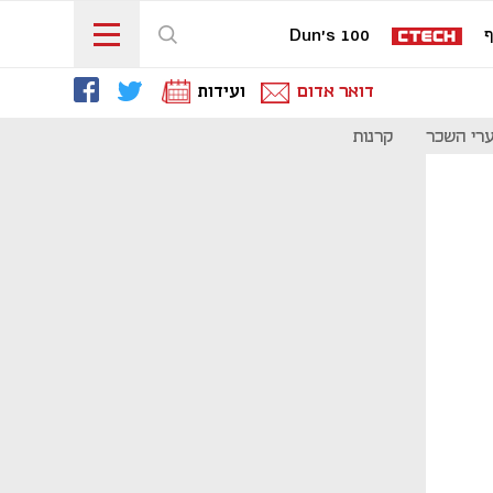
ף
Dun's 100
דואר אדום
ועידות
רי השכר
קרנות