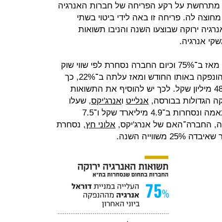
יה מתרחשת על רקע הפריחה של חברות האנרגיה
וצה לה. פריחה זו באה לידי ביטוי בשתי
IPO) של חברות אנרגיה ירוקה שבוצעו השנה והניבו תשואות
שקי אנרגיה.
עלתה מאז ב־75% וכיום החברה נסחרת לפי שווי שוק
של 1.5 מיליארד שקל; משקי אנרגיה הונפקה באותו החודש ומאז עלתה ב־22%, כך
שכיום היא נסחרת לפי שווי שוק של 482 מיליון שקל. לכך יש להוסיף את התשואות
ה הגדולות בבורסה,
אנלייט
ו
אנרג'יקס
, שעלו
מתחילת השנה ב־46% וב־54% בהתאמה ונסחרות ב־4.9 מיליארד שקל ו־7.5
, החברה־האם של אנרג'יקס,
אלוני חץ
, נסחרת