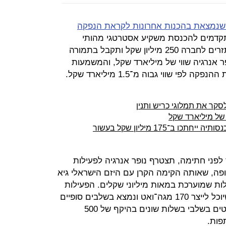
, שנמצאת בהכנות אחרונות לקראת הנפקה
דמים להכנסת משקיע אסטרטגי מהותי
לחברה. ל"כלכליסט" נודע כי קרן נוי תזרים לחברה 250 מיליון שקל ותקבל בתמורה
ר אנרגיה שווי של מיליארד שקל, והמשמעות
 שווי גבוה מ־1.5 מיליארד שקל.
סקר את תמלוגי כריש ותנין
 של מיליארד שקל
לפני חתימה, תצטרף נופר אנרגיה לפעילות
פה, שאותה הקימה הקרן עם היזם הישראלי גיא
לות שמוערכת במאות מיליוני שקלים. הפעילות
של נוי באירופה כוללת שדה סולארי שיוכל לייצר 170 מגה־ואט ונמצא בשלבים סופיים
של סגירה פיננסית, וכן צבר של פרויקטים בשלבי בשלות שונים בהיקף של 500