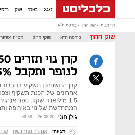
24/7
באזז
שוק
נדל"ן
דף הבית
שוק ההון
בורסת ת"א
שוק ההון
בורסת ת"א
שוקי חו"ל
מט"ח וסחורו
לנופר ותקבל 25% מהמניות
קרן התשתיות תשקיע בחברת ה
אחרונים של הכנת תשקיף וצפוי
1.5 מיליארד שקל. נופר אנרג
המתחדשת של נוי באירופה ותחזיק ב־40% 
גולן חזני
06:58
26.08.20
אנרגיה מתחדשת
קרן נ
תגיות: