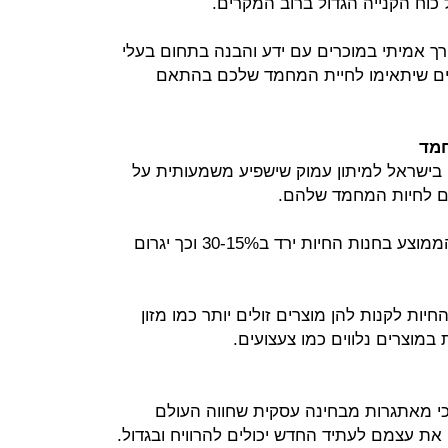
 כוח הקנייה הגדול ברוב המקרים.
רך אמיתי במוכרים עם ידע והבנה בתחום בעלי
רים שיתאימו לחיית המחמד שלכם בהתאם
חמד
בישראל למיתון עמוק שישפיע משמעותית על
ם לחיות המחמד שלהם.
תרחיש ריאלי הוא שגודל סל הקניות הממוצע בחנות החיות ירד ב30-15% וכך יגרום
יות לקנות להן מוצרים זולים יותר כמו מזון
במוצרים נלווים כמו צעצועים.
י מאתגרות מבחינה עסקית שחווה העולם
את עצמם לעתיד החדש יכולים להרוויח ובגדול.