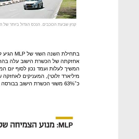
קניון שבעת הכוכבים. הנכס הגדול ביותר של 
כ־63% משווי הכשרת הישוב בבורסה בת"א — 802.7 מיליון שקל.