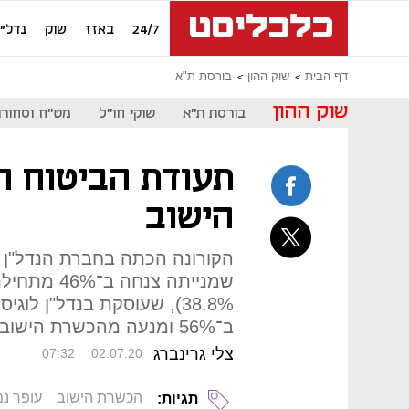
24/7
באזז
שוק
נדל"ן
דף הבית
שוק ההון
בורסת ת"א
שוק ההון
בורסת ת"א
שוקי חו"ל
מט"ח וסחורו
תעודת הביטוח ה
הישוב
הקורונה הכתה בחברת הנדל"ן 
(38.8%, שעוסקת בנדל"ן ל
ב־56% ומנעה מהכשרת הישוב צלילה חדה בהרבה
צלי גרינברג
07:32
02.07.20
הכשרת הישוב
עופר נמ
תגיות: