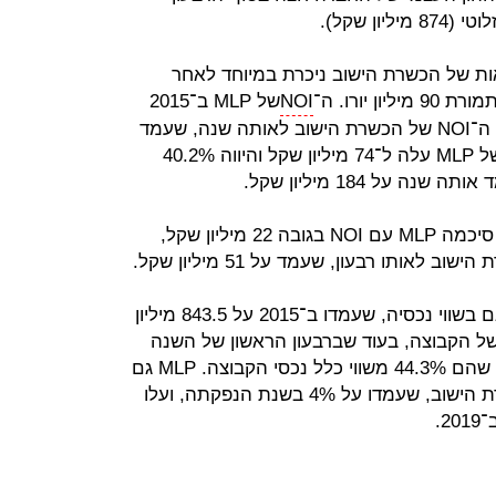
ן שקל).
ליו והתוצאות של הכשרת הישוב ניכרת במיוחד לאחר
NOI
של MLP ב־2015
עמד על 54 מיליון שקל ‑ 30.5% מסך ה־NOI של הכשרת הישוב לאותה שנה, שעמד
על 177 מיליון שקל. ב־2019 ה־NOI של MLP עלה ל־74 מיליון שקל והיווה 40.2%
כאמור, את הרבעון הראשון של 2020 סיכמה MLP עם NOI בגובה 22 מיליון שקל,
תרומת MLP להכשרת הישוב ניכרת גם בשווי נכסיה, שעמדו ב־2015 על 843.5 מיליון
ים הכולל של הקבוצה, בעוד שברבעון הראשון של השנה
צמח שווי נכסיה ל־1.9 מיליארד שקל, שהם 44.3% משווי כלל נכסי הקבוצה. MLP גם
הגדילה את תרומתה להכנסות הכשרת הישוב, שעמדו על 4% בשנת הנפקתה, ועלו