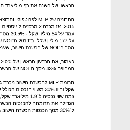
הראשון של השנה את רף מיליארד הזלוטי (874 מיליו
התרומה של MLP לפרוטפו
2015, אז מכרה 2 מרכזים לוגיסטיים תמורת 90 מיליון יורו. ה־
מסך ה־NOI של הכשרת הישוב, שעמד אותה שנה על 184 מיליון שקל.
המהווים 43% מסך ה־NOI של הכשרת הישוב לאותו רבעון, שעמד על 51 מיליון שקל.
שקל והיוו 30% משווי הנכס
ל־30% מסך הכנסות הכשרת הישוב ב־2019.