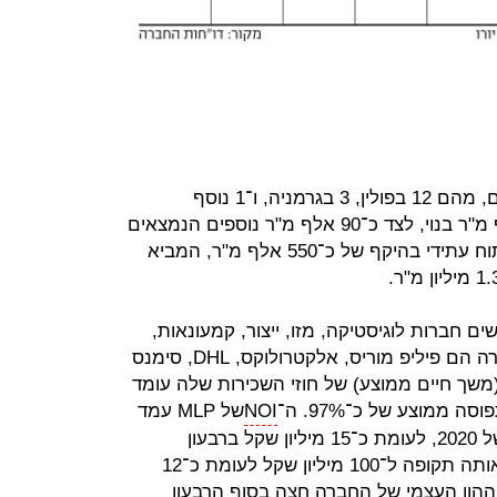
MLP מחזיקה ב־16 פארקים לוגיסטיים, מהם 12 בפולין, 3 בגרמניה, ו־1 נוסף
ברומניה, בשטח מניב של כ־650 אלף מ"ר בנוי, לצד כ־90 אלף מ"ר נוספים הנמצאים
בהקמה. בנוסף, לחברה שטחים לפיתוח עתידי בהיקף של כ־550 אלף מ"ר, המביא
 חברות לוגיסטיקה, מזו, ייצור, קמעונאות,
אריזה, שילוח ועוד. חלק משוכרי החברה הם פיליפ מוריס, אלקטרולוקס, DHL, סימנס
ח"מ (משך חיים ממוצע) של חוזי השכירות שלה עומד
NOI
של MLP עמד
על כ־22 מיליון שקל ברבעון הראשון של 2020, לעומת כ־15 מיליון שקל ברבעון
המקביל אשתקד. הרווח הנקי עלה באותה תקופה ל־100 מיליון שקל לעומת כ־12
יון שקל ברבעון הראשון של 2019. ההון העצמי של החברה חצה בסוף הרבעון