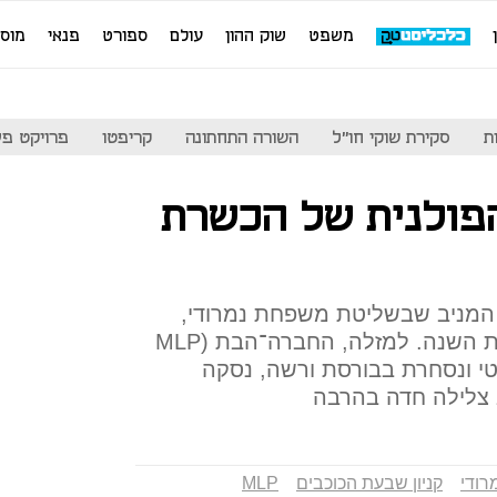
משפט
שוק ההון
עולם
ספורט
פנאי
מוס
ת
סקירת שוקי חו"ל
השורה התחתונה
קריפטו
פרויקט פע
פולנית של הכשרת
המניב שבשליטת משפחת נמרודי,
שמנייתה צנחה ב־46% מתחילת השנה. למזלה, החברה־הבת (MLP
וגיסטי ונסחרת בבורסת ורשה, נסקה
רודי
קניון שבעת הכוכבים
MLP