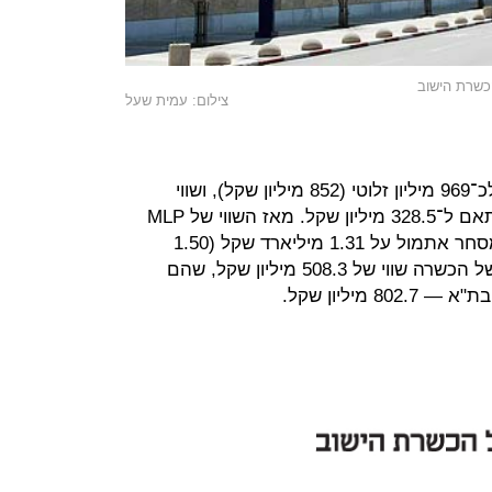
הכשרת הישוב
צילום: עמית שעל
בתחילת השנה השווי של MLP הגיע לכ־969 מיליון זלוטי (852 מיליון שקל), ושווי
אחזקתה של הכשרת הישוב עלה בהתאם ל־328.5 מיליון שקל. מאז השווי של MLP
המשיך לעלות ועמד נכון לסוף יום המסחר אתמול על 1.31 מיליארד שקל (1.50
מיליארד זלוטי), המעניקים לאחזקה של הכשרה שווי של 508.3 מיליון שקל, שהם