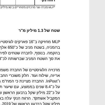
שטח של 1.3 מיליון מ"ר
את סך השטח המניב שברשותה לכ־1.3 מיליון מ"ר.
מרכזיה הלוגיסטיים של החברה משמשים
ו־InPost. החברה מציינת כי המ
על כ־8.4 שנים בממוצע, עם שיעור תפוסה ממוצע של כ־97%. ה־
מיל