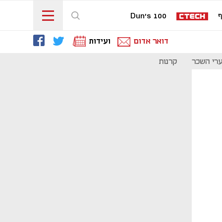
ף
Dun's 100
דואר אדום
ועידות
רי השכר
קרנות