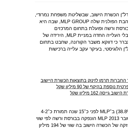
דל"ן הכשרת הישוב, שבשליטת משפחת נמרודי,
והוריד 46% ממחיר מנייתה, החברה־הבת הפולנית שלה MLP GROUP, שבה היא
38., שנסחרת בבורסת ורשה ופועלת בתחום המרכזים
הלוגיסטיים, נסקה ב־56%. למעשה, בלי העלייה החדה במניית MLP, הירידה של
ברר כי דווקא משבר הקורונה, שחבט בתחום
ן הלוגיסטי, בעיקר עקב עלייה ברכישות
וד החברות תרמו לזינוק בתוצאות הכשרת היישוב
פת בהיקף של 90 מיליון שקל
הכשרת הישוב רכשה את השליטה (38.8%) ב־MLP לפני כ־15 שנה תמורת כ־4-2
מיליון דולר, לפי הערכת השוק. באוקטובר 2013 MLP הונפקה בבורסת ורשה לפי שווי
של כחצי מיליארד שקל, שהעניק לאחזקה של הכשרה הישוב בה שווי של 194 מיליון