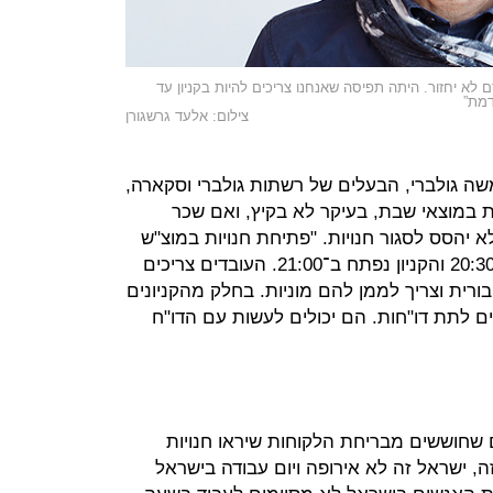
 לא יחזור. היתה תפיסה שאנחנו צריכים להיות בקניון עד
צילום: אלעד גרשגורן
שה גולברי, הבעלים של רשתות גולברי וסקארה,
ת במוצאי שבת, בעיקר לא בקיץ, ואם שכר
א יהסס לסגור חנויות. "פתיחת חנויות במוצ"ש
בקיץ לא משתלמת. השבת יוצאת ב־20:30 והקניון נפתח ב־21:00. העובדים צריכים
ורית וצריך לממן להם מוניות. בחלק מהקניונים
ם לתת דו"חות. הם יכולים לעשות עם הדו"ח
ם שחוששים מבריחת הלקוחות שיראו חנויות
ה, ישראל זה לא אירופה ויום עבודה בישראל