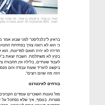
תמיר בן שחר, צ’מנסקי בן שחר: מה שהיה קודם
חצות. 90% מהעסקים לא ייפגעו מסגירה מוקדמת”
בראיון ל"כלכליסט" לפני שבוע אמר מ
כי הוא לא רואה צורך בפתיחת החנויו
הדירה לא יהיה תואם לפדיונות, הוא ל
לעבוד שעתיים, בלילה אין תחבורה ציב
ביקשנו להוריד שעות עבודה והם מנסי
הזה מה שהם רוצים".
בורחים לאינטרנט
מול טענות השוכרים עומדים הקניוני
סגורות. בנוסף, איך שלא נסתכל על ז