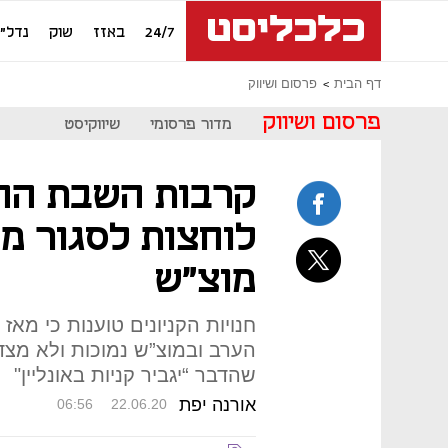
24/7
באזז
שוק
נדל"ן
דף הבית
פרסום ושיווק
פרסום ושיווק
מדור פרסומי
שיווקיסט
קרבות השבת הח
לוחצות לסגור מו
מוצ"ש
חנויות הקניונים טוענות כי מ
הערב ובמוצ”ש נמוכות ולא מצד
שהדבר “יגביר קניות באונליין"
אורנה יפת
06:56
22.06.20