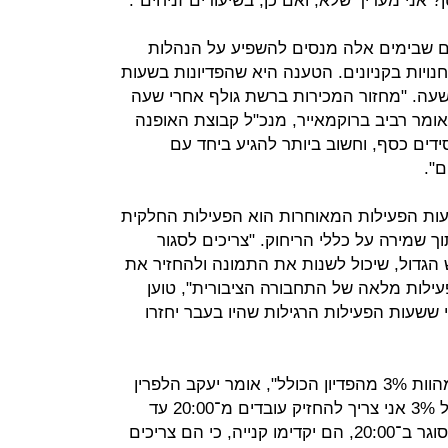
 אני מעריך שלא, ואם כן, בשיעורים זניחים".
ם שבימים אלה מנסים להשפיע על הנהלות
ויות בקניונים. הטענה היא שהפדיונות בשעות
 המאוחרות לא עולים על 2% לשעה. "מחזור המכירות ברשת גולף אחרי שעה
2 הוא מינורי ונע בין 1% ל־2%", אומר רביב ברוקמאייר, מנכ"ל קבוצת האופנה
דים כסף, וחשוב ביותר להגיע ביחד עם
".
עות הפעילות המאוחרות הוא הפעילות החלקית
 שמירה על כללי הריחוק. "צריכים לסגור
הגדול, שיכול לשנות את התמונה ולהחזיר את
עילות מלאה של התחבורה הציבורית", טוען
 ששעות הפעילות הרגילות שהיו בעבר יחזרו
"אצלי ברשת אחרי 20:00, המכירות מהוות 3% מהפדיון הכולל", אומר יעקב הלפרין
מנכ"ל ובעלי אופטיקה הלפרין. "בשביל 3% אני צריך להחזיק עובדים מ־20:00 עד
22:00. "אם הלקוחות שלי יידעו שאני סוגר ב־20:00, הם יקדימו קנייה, כי הם צריכים