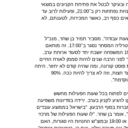
ה ובעיקר לבטל את פתיחת הקניונים במוצאי
שבת. בקיץ השבת יוצאת מאוחר והחנויות נפתחות רק ב־21:00, ופעילות לרוב עד
עונאים כסף רב, כאשר המכירות, לטענתם, לא
עות עבודה", מסביר תמיר בן שחר, מנכ"ל
חברת הייעוץ צ'מנסקי בן שחר. "באוסטרליה המסחר נסגר ב־17:00. זה מותאם
לאורחות החיים והתרבות. שם ב־19:00 המשפחה יושבת יחד לסעוד ארוחת ערב.
 לפני הרבה שנים להיות סממן לאורח החיים
פוסט קורונה, ומה שהיה קודם לא יחזור. היתה
תפיסה שאנחנו צריכים להיות בקניון עד חצות, וזה לא צריך להיות ככה. 90%
וקדמת”.
רים לפתוח בכל שעות הפעילות מחשש
ו להגיע לקניון בערב. ירידה בפדיונות משפיעה
חברות בסוף הרבעון. "בישראל בממוצע עובדים
, אומר בן שחר. "לו שעות הפעילות של מרכזי
המסחר היו בין 9:00 בבוקר עד 18:00 או 19:00 ובמוצ"ש החנויות היו סגורות, האם