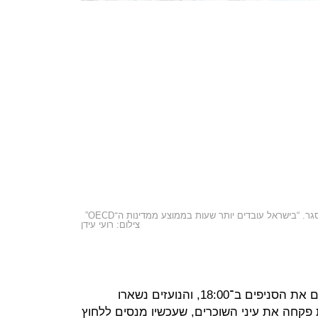
. “בישראל עובדים יותר שעות בממוצע ממדינות ה־OECD”
צילום: רועי עידן
במהלך חודש מאי סגרו שוכרי הקניונים את הסניפים ב־18:00, והנועזים נשארו
רה המוקדמת פקחה את עיני השוכרים, שעכשיו מנסים ללחוץ