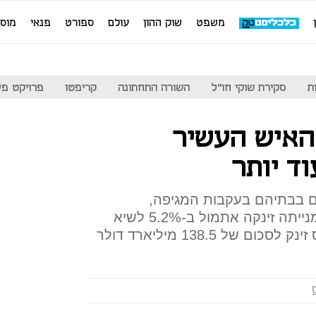
משפט
שוק ההון
עולם
ספורט
פנאי
מוס
ת
סקירת שוקי חו"ל
השורה התחתונה
קריפטו
פרויקט פע
 האיש העשיר
ד יותר
ם בבתיהם בעקבות המגיפה,
מסתמכים עוד יותר על אמזון; מנייתה זינקה אתמול ב-5.2% לשיא
 של 138.5 מיליארד דולר