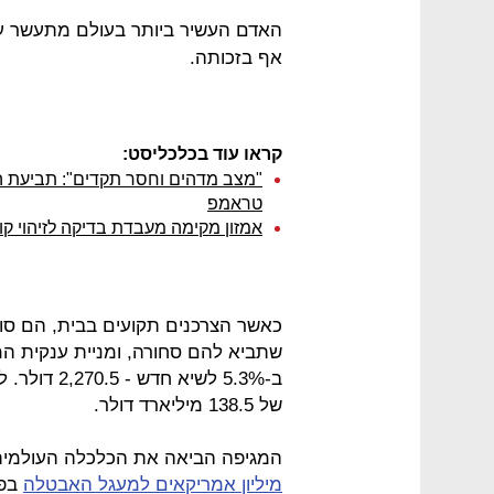
האדם העשיר ביותר בעולם מתעשר עוד 
אף בזכותה.
קראו עוד בכלכליסט:
"מצב מדהים וחסר תקדים": תביעת הע
טראמפ
אמזון מקימה מעבדת בדיקה לזיהוי קו
כאשר הצרכנים תקועים בבית, הם סו
שתביא להם סחורה, ומניית ענקית המס
ב-5.3% לשיא
של 138.5 מיליארד דולר.
המגיפה הביאה את הכלכלה העולמית 
מיליון אמריקאים למעגל האבטלה
בפר