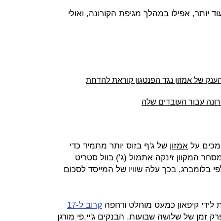
יותר, אפילו במהלך מגיפת הקורונה, ואולי
נק של אמזון נגד הפנטגון קוראת להדחת
רונה עבור העובדים שלה
מכים על
אמזון
של ג'ף בזוס יותר מתמיד כדי
חר המקוון זינקה אתמול (ג') בוול סטריט
 חדש - 2,270.5 דולר. לפי בלומברג, בכך עלה שוויו של המייסד לסכום
לידי קיפאון כמעט מוחלט ודחפה
קרוב ל-17
ק זמן של שלושה שבועות. הבנקים ג'יי.פי מורגן