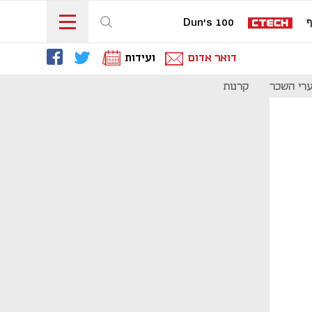
ף
Dun's 100
דואר אדום
ועידות
רי השכר
קרנות