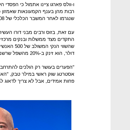
ו-וולס פארגו ציינו אתמול כי הפסדי 
רבות מהן בענף הקמעונאות שאמזון כ
שנגרמו לאחר המשבר הכלכלי של 2008.
עם זאת, בזוס ורבים מבני דורו העשי
התקדים מצד ממשלות ובנקים מרכזיים
דולר, הוא זינק ב-20% מהשפל שרשם ב-23 במרץ.
"הפערים בעושר רק הולכים להתרחב 
אסטרטג שוק ראשי במילר טבק, "האנש
פחות אמידים, אבל לא צריך לדאוג לג