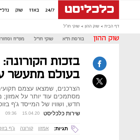
24/7
באזז
שוק
נדל"ן
דף הבית
שוק ההון
שוקי חו"ל
שוק ההון
בורסת ת"א
שוקי חו"ל
מט"ח וסחורו
בזכות הקורונה:
בעולם מתעשר עו
הצרכנים, שמצאו עצמם תקועי
חדש, ושוויו של המייסד ג'ף בזוס זינק לסכום
שירות כלכליסט
09:36
15.04.20
אמזון
קורונה
ג'ף בזוס
תגיות: