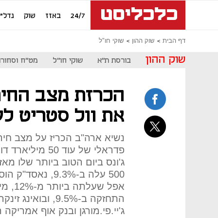
24/7
באזז
שוק
נדל"ן
דף הבית
שוק ההון
שוקי חו"ל
שוק ההון
בורסת ת"א
שוקי חו"ל
מט"ח וסחורו
הכרזת מצב החיר
את וול סטריט לעל
נשיא ארה"ב הכריז על מצב חיר
פדראלי של עוד 50