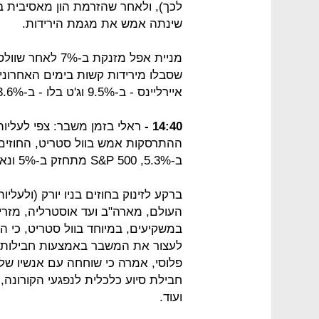
שינתה אמש את מגמת הירידות.
מניית אפל מזנקת
איירליינס - ב-9.5% וג'ט בלו - ב-3.6%.
14:40 -
ראלי בזמן משבר: צפי לעליות
ההתרסקות אמש בוול סטריט, החוזים 
ב-5.3%, S&P 500 מתחזק ב-5% ונאסד"ק מוסיף 5.7%.
ברקע לזינוק בחוזים בניו יורק (ולעלי
העולם, מארה"ב ועד אוסטרליה, מזרי
במשקיעים, במיוחד בוול סטריט, כי ה
לעצור את המשבר באמצעות חבילות סי
פלוסי, אמרה כי שוחחה עם אנשיו של
חבילת סיוע כלכלית לנפגעי הקורונה,
ועוד.