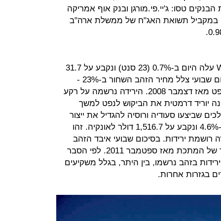
ואינג זינקה ב-9.8%. מניות הבנקים טסו: ג'יי.פי.מורגן ובנק אוף אמריקה
וב-17.8% בהתאמה. במקביל תשואת האג"ח של ממשלת ארה"ב
מחיר הנפט הגולמי מסוג WTI עלה היום ב-0.7% (23 סנט) ונקבע על 31.7
דולר לחבית בניו יורק. עם זאת, בסיכום שבועי צלל מחיר הזהב השחור ב-23% -
הירידה השבועית החדה ביותר של הנפט מאז דצמבר 2008. הירידה נרשמה על רקע
ונה יוריד דרמטית את הביקוש לנפט למשך
ם שביצעו סעודיה ורוסיה להגדיל את ייצור
הנפט. מוקדם יותר ירד מחיר הזהב ב-4.6% ונקבע על 1,516.7 דולר לאונקיה. זהו
 רושמת ירידות. בסיכום שבועי איבד הזהב
מערכו 9% - שיעור הירידה החד ביותר של המתכת מאז ספטמבר 2011. לפי הסבר
ידות בזהב נרשמו, בין היתר, בגלל משקיעים
ם בגזרות אחרות.