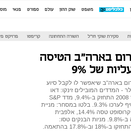
משפט
שוק ההון
עולם
ספורט
פנאי
מוס
ת
סקירת שוקי חו"ל
השורה התחתונה
קריפטו
פרויקט פע
ום בארה"ב הטיסה
יות של 9%
ום בארה"ב שיאפשר לו לקבל סיוע
 מיליארד דולר - המדדים המובילים זינקו: דאו
ג'ונס ביום הטוב ביותר שלו מאז 2008 התחזק ב-9.4%, מדד S&P
500 עלה ב-9.3%, נאסד"ק הוסיף לערכו 9.3%. בלטו במסחר: מניית
אפל שעלתה ביותר מ-12%, מיקרוסופט טסה 14.4%, אלפבית
התחזקה ב-9.5%, ובואינג זינקה ב-9.8%. מניות הבנקים טסו:
ג'יי.פי.מורגן ובנק אוף אמריקה התחזקו ב-18% וב-17.8% בהתאמה.