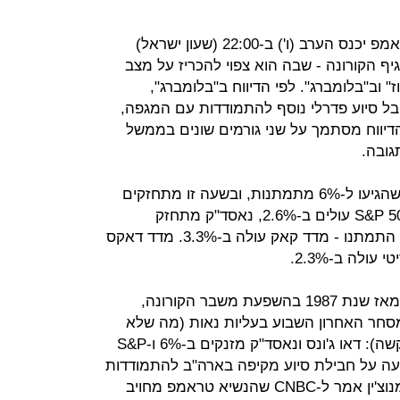
נשיא ארצות הברית דונלד טראמפ יכנס הערב (ו') ב-22:00 (שעון ישראל)
ף הקורונה - שבה הוא צפוי להכריז על מצב
ז" וב"בלומברג". לפי הדיווח ב"בלומברג",
בל סיוע פדרלי נוסף להתמודדות עם המגפה,
ווח מסתמך על שני גורמים שונים בממשל
גובה.
העליות החזקות בוול סטריט שהגיעו ל-6% מתמתנות, ובשעה זו מתחזקים
המדדים בפחות מ-3%. דאו ג'ונס ו-S&P 500 עולים ב-2.6%, נאסד"ק מתחזק
ב-2.5%. גם העליות בבורסות אירופה התמתנו - מדד קאק עולה ב-3.3%. מדד דאקס
- לאחר שאתמול ננעלו בשפל מאז שנת 1987 בהשפעת משבר הקורונה,
מסחר האחרון השבוע בעליות נאות (מה שלא
צפוי לסייע מאוד למגמה השבועית הקשה): דאו ג'ונס ונאסד"ק מזנקים ב-6% ו-S&P
תנה להודעה על חבילת סיוע מקיפה בארה"ב להתמודדות
עם פגעי הקורונה (שר האוצר סטיבן מנוצ'ין אמר ל-CNBC שהנשיא טראמפ מחויב