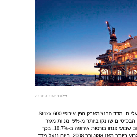
צילום: אתר החברה
בורסות אירופה ננעלו היום בעליות. מדד הבנצ'מארק הפן-אירופי Stoxx 600
עלה ב-1% בהובלת מניות המשאבים הבסיסיים שזינקו ביותר מ-5% ומניות מגזר
הרכב שזינקו ב-1.5%. עם זאת, בסיכום שבועי צנחו בורסות אירופה ב-18.7%. בכך
חתמו הבורסות ביבשת את השבוע הגרוע ביותר מאז אוקטובר 2008. היום ננעל מדד