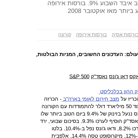
הנפט צלל השבוע ב-23%, הזהב איבד השבוע 9%. בורסות אירופה
ורסות אסיה
בורסות אירופה
קורונה
ולם: העדכונים החשובים, המניות הבולטות,
קס
דאו ג'ונס
נאסד"ק
S&P 500
ק ההון בכלכליסט
כריז על
מצב חירום לאומי בארה"ב
- הכרזה
שתאפשר לו לקבל סיוע פדראלי של עוד 50 מיליארד דולר להתמודדות עם הקורונה
והטיסה את המדדים למעלה. דאו ג'ונס ננעל בזינוק של 9.4% ביום הטוב ביותר שלו
מאז 2008, S&P 500 עלה ב-9.3%, נאסד"ק הוסיף לערכו 9.3%. בסיכום שבועי, ירד
S&P 500 ב-8.8%, נאסד"ק איבד מערכו 8.2%, ודאו ג'ונס נפל ב-10.4%. בלטו
במסחר: מניית אפל שעלתה ביותר מ-12%, מיקרוסופט טסה 14.4%, אלפבית