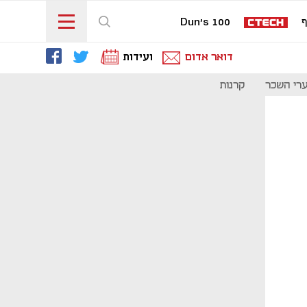
ף
Dun's 100
דואר אדום
ועידות
רי השכר
קרנות