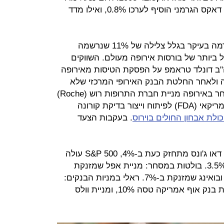
פוטסי הבריטי בעלייה של 2.5%, מדד דאקס הגרמני הוסיף לערכו 0.8%, ואילו מדד
צלילת המדדים האירופיים השבוע נגרמה בעיקר בגלל צלילה של 11% שנרשמה
 ביותר של בורסות אירופה מעולם. השווקים
ה"ב דונלד טראמפ על הפסקת הטיסות מאירופה
 ולאחר החלטת הבנק האירופי המרכזי שלא
להוריד את הריבית. בלטה היום במסחר באירופה מניית חברת התרופות רוש (Roche)
שקיבלה אישור ממינהל התרופות האמריקאי (FDA) לפיתוח וייצור בדיקת קורונה
. בעקבות הצעד
בינתיים בניו יורק התנודתיות נמשכת: דאו ג'ונס מתחזק כעת ב-4%, S&P 500 עולה
ב-3.8%, ואילו נאסד"ק מוסיף לערכו 3.5%. בולטות במסחר: מניית אפל שמזנקת
ב-5.9%, מיקרוסופט שעולה ב-5.5%, ובואינג שמזנקת ב-7%. ראלי במניות הבנקים:
מניית ג'יי.פי.מורגן מזנקת ב-9%, מניית בנק אוף אמריקה טסה 10%, ומניית וולס