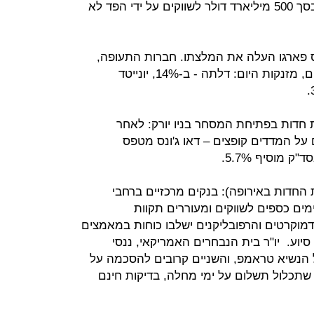
לכך), ולאחר שהזרמת הון מאסיבית בסך 500 מיליארד דולר לשווקים על ידי הפד לא
 ב-7% לאחר שוולס פארגו העלה את המלצתו. חברות התעופה,
שסבלו מירידות קשות בימים האחרונים, מזנקות היום: דלתה - ב-14%, יונייטד
 חדות בפתיחת המסחר בניו יורק: לאחר
על המדדים קופצים – דאו ג'ונס מטפס
ות החדות באירופה): בנקים מרכזיים ברחבי
מים כספים לשווקים ומעוררים תקוות
דמוקרטים והרפובליקנים ישלבו כוחות במאמצים
וע. יו"ר בית הנבחרים האמריקאי, ננסי
 הנשיא טראמפ, והשניים קרובים להסכמה על
 שתכלול תשלום על ימי מחלה, בדיקות חינם