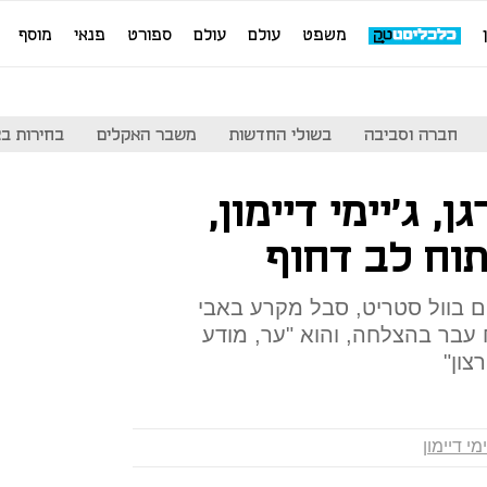
משפט
עולם
עולם
ספורט
פנאי
מוסף
חברה וסביבה
בשולי החדשות
משבר האקלים
בחירות בארה
ן, ג'יימי דיימון,
וח לב דחוף
 החזקים בוול סטריט, סבל מקרע באבי
 עבר בהצלחה, והוא "ער, מודע
צון"
ימי דיימון