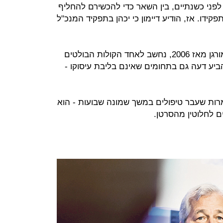
 לפני כשנתיים, בין השאר כדי להכשירם להחליף
ידו. אז, הודיע דיימון כי יכהן בתפקיד המנכ"ל
דיימון, המכהן בתפקיד מנכ"ל ג'יי.פי מורגן מאז 2006, נחשב לאחד הקולות הבולטים
ביע דעה גם בתחומים שאינם בליבת עיסוקו -
מרות שעבר טיפולים במשך שמונה שבועות - הוא
ים לחלוטין מהסרטן.