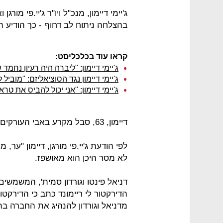
ג'יימי דיימון, מנכ"ל ויו"ר ג'יי.פי מו
בהצלחה ניתוח לב דחוף - כך הודיע ה
קראו עוד בכלכליסט:
ג'יימי דיימון: "ליברה היה רעיון נחמד
ג'יימי דיימון נגד הסוציאליזם: "מוביל
ג'יימי דיימון: "אני יכול להביס את טר
דיימון, 63, סבל מקרע באבי העורקים, שאובחן בזמן.
לפי הודעת ג'יי.פי מורגן, דיימון "ער,
לא מסר היכן הוא מאושפז.
דניאל פינטו וגורדון סמית', המשמשים
הדירקטור לי ריימונד כתב כי הדירקטו
מדניאל וגורדון להנהיג את החברה בת