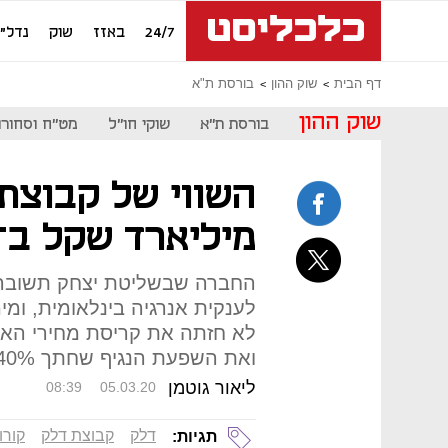
24/7
באזז
שוק
נדל"ן
דף הבית
שוק ההון
בורסת ת"א
שוק ההון
בורסת ת"א
שוקי חו"ל
מט"ח וסחורו
מיליארד שקל ב־4 שנים
החברה שבשליטת יצחק תשובה
לענקית אנרגיה בינלאומית, ומ
לא חזתה את קריסת מחירי האנ
ואת השפעת הנגיף שחתך 40% משווייה בחודש וחצי
ליאור גוטמן
08:39
05.03.20
דלק
קבוצת דלק
קורו
תגיות: