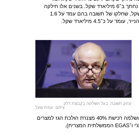
האחזקה האישית של תשובה בחברה נחתך ב־6 מיליארד שקל. בשנים אלו חילקה
הקבוצה דיבידנדים של 2.5 מיליארד שקל, שחלקו של תשובה בהם עמד על 1.6
ל כ־4.5 מיליארד שקל.
יצחק תשובה, בעל השליטה בקבוצת דלק
צילום: עמית שעל
נמכרה תמורת 1.65 מיליארד שקל; הושלמה רכישת 40% מצנרת הולכת הגז למצרים