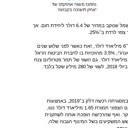
הממוצעת הוא החוזה מול חברת החשמל שנוקב במחיר של 6.4 דולר ליחידת חום. אך
בתוך כך, השווי של מאגר תמר צנח ל־6 מיליארד דולר, זאת כאשר לפני שלוש שנים
בלבד, מכרה השותפה במאגר, נובל אנרג'י, 3.5% מהזכויות בו לחברת הביטוח הראל
לקרן תשתיות ישראל לפי שווי של 12 מיליארד דולר. גם השווי של תמר פטרוליום צנח
על כך יש להוסיף את עסקת שברון שבמסגרתה רכשה דלק ב־2019, באמצעות
החברה־הבת איתקה, נכסי אנרגיה בים הצפוני תמורת 1.65 מיליארד דולר נטו,
קר. ואף שהרכישה הופכת אותה לשחקנית
חשש המשקיעים בשל המינוף הגבוה שלה,