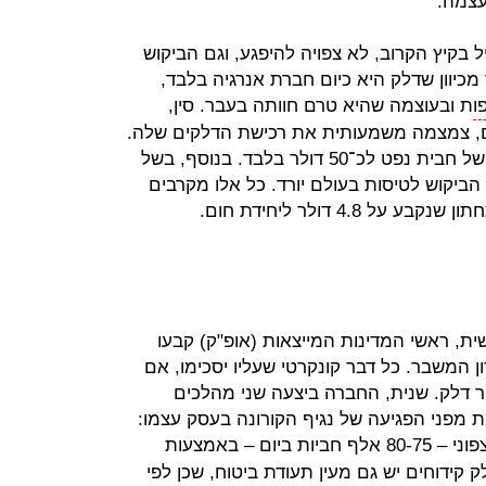
עצמה.
בקיץ הקרוב, לא צפויה להיפגע, וגם הביקוש
מכיוון שדלק היא כיום חברת אנרגיה בלבד,
ו
ת ובעוצמה שהיא טרם חוותה בעבר. סין,
לם, צמצמה משמעותית את רכישת הדלקים שלה.
הדבר הוביל לצניחה של 37% במחיר של חבית נפט לכ־50 דולר בלבד. בנוסף, בשל
הביקוש לטיסות בעולם יורד. כל אלו מקרבים
4.8 דולר ליחידת חום.
ת, ראשי המדינות המייצאות (אופ"ק) קבעו
ון המשבר. כל דבר קונקרטי שעליו יסכימו, אם
ור דלק. שנית, החברה ביצעה שני מהלכים
 מפני הפגיעה של נגיף הקורונה בעסק עצמו:
של 80% מתפוקת הנפט בים הצפוני – 80-75 אלף חביות ביום – באמצעות
ר לחבית. לדלק קידוחים יש גם מעין תעודת ביטוח, שכן לפי