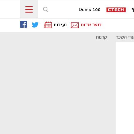
ף
Dun's 100
דואר אדום
ועידות
רי השכר
קרנות