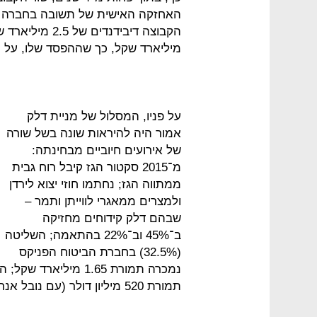
מיליארד שקל, כך שההפסד שלו, על הנייר, עומד ע
על פניו, המסלול של מניית דלק
אמור היה להיראות שונה בשל שורה
של אירועים חיוביים מבחינתה:
מ־2015 סקטור הגז קיבל רוח גבית
ממתווה הגז; נחתמו חוזי יצוא לירדן
ולמצרים ממאגרי לווייתן ותמר –
שבהם דלק קידוחים מחזיקה
ב־45% וב־22% בהתאמה; השליטה
(32.5%) בחברת הביטוח הפניקס
תמורת 520 מיליון דולר (עם נובל אנרג'י ו־EGAS הממשלתית המצרית).