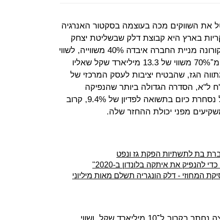
טל את השווקים מכה בעוצמה בסקטור האנרגיה
ריות בארץ היא קבוצת דלק שבשליטת יצחק
תשובה (61.7%). מאז פרוץ משבר הקורונה מניית החברה איבדה 40% משווייה, לשווי
של 3.8 מיליארד שקל — רחוק ביותר מ־70% משווי של 13.3 מיליארד שקל שאליו
עט לאחר שמתווה הגז, שהבטיח יציבות לעסק המרכזי של
ח ל"א, הסדרה הגדולה ביותר שהנפיקה
הקבוצה בהיקף של 3.1 מיליארד שקל נסחרת כיום בתשואה לפדיון של 9.4%, קרוב
יעים מפני יכולת ההחזר שלה.
ברת בת לתשתיות הפקת גז ונפט
 להנפיק את איתקה בלונדון ב-2020"
קת המחוזי - דלק הונגריה תשלם מאות מיליוני
כך, בתוך פחות מ־4 שנים, שווי הקבוצה נחתך בקרוב ל־10 מיליארד שקל, ושווי