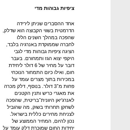
ציפיות גבוהות מדי
אחד ההסברים שניתן לירידה
הדרמטית בשווי הקבוצה הוא שדלק,
שהפכה במהלך השנים הללו
לחברה שממוקדת באנרגיה בלבד,
הציגה ציפיות גבוהות מדי לגבי
היקפי יצוא הגז ותמחורם. בעבר
דובר על מחיר של 6 דולר ליחידת
חום, ואילו כיום התמחור הנוכחי
במכירות בתוך מצרים עומד על
פחות מ־3 דולר. בנוסף, דלק מכרה
את מאגרי כריש ותנין הקטנים
לאנרג'יאן היוונית־בריטית, שהפכה
לשחקן תחרותי בשוק, מה שהוביל
לצניחת מחירים כללית בישראל.
נכון להיום, המחיר הממוצע של
יחידות החום שמוכרת דלק עומד על