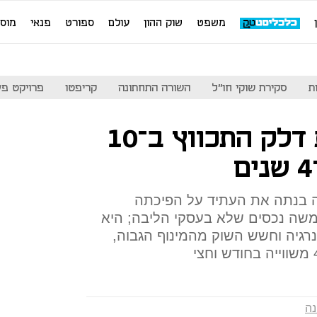
משפט
שוק ההון
עולם
ספורט
פנאי
מוס
ת
סקירת שוקי חו"ל
השורה התחתונה
קריפטו
פרויקט פע
השווי של קבוצת דלק התכווץ ב־10
 בנתה את העתיד על הפיכתה
ימשה נכסים שלא בעסקי הליבה; היא
רגיה וחשש השוק מהמינוף הגבוה,
נה