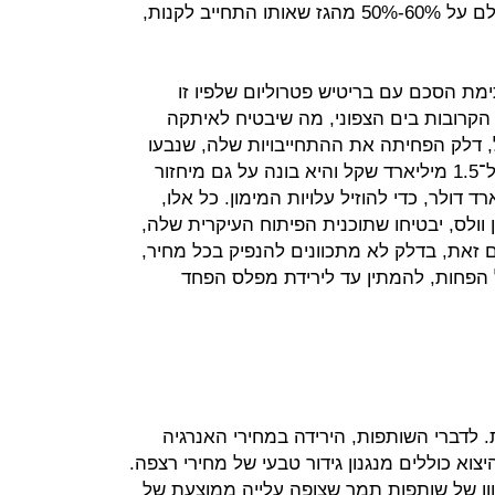
החוזה מול מצרים, הלקוח מחוייב לשלם על 60%-50% מהגז שאותו התחייב לקנות,
ת הסכם עם בריטיש פטרוליום שלפיו זו
רובות בים הצפוני, מה שיבטיח לאיתקה
. במקביל, דלק הפחיתה את ההתחייבויות שלה, שנבעו
מעסקת שברון, מ־2.9 מיליארד שקל ל־1.5 מיליארד שקל והיא בונה על גם מיחזור
ווייתן, שעומד על 2.5 מיליארד דולר, כדי להוזיל עלויות המימון. כל אלו,
 וולס, יבטיחו שתוכנית הפיתוח העיקרית שלה,
ם זאת, בדלק לא מתכוונים להנפיק בכל מחיר,
 הפחות, להמתין עד לירידת מפלס הפחד
 לדברי השותפות, הירידה במחירי האנרגיה
וא כוללים מנגנון גידור טבעי של מחירי רצפה.
ון של שותפות תמר שצופה עלייה ממוצעת של