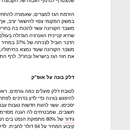
שמצטרף למינוף הגבוה של הקבוצה 
הזרמת הגז למצרים, שאמורה להתחיל 
במשק המקומי צפוי להישאר יציב, אך 
משבר הקורונה עשוי להכות בה בח
ריפ
שהיא קניינית האנרגיה הגדולה בעו
משבר הקורונה שעוד נמצא בחיתוליו, 
את חוזי הגז בישראל ובחו"ל, לרף התחתון שנקבע על 
דלק בונה על אופ"ק
לטובת דלק פועלים כמה גורמים. ראשי
להיפגש בווינה כדי לדון בדרכים לפתר
יסכימו, עשוי להוות חדשות טובות עב
חשובים, שמבטיחים לה הגנה מסויימת
גידור
קיבוע המחיר על 64 דול