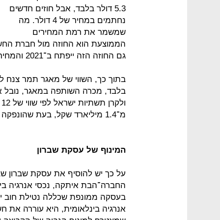
5.3 דולר בלבד, אבל חוזים חדשים
נחתמים במחיר של 4 דולר. מה
שמשמר את רמת המחירים
גם החוזה הזה ייפתח ב־2021 והמחיר צפוי לרדת ב־25%.
ו
מ־1.4 מיליארד שקל, בעת שהונפקה ביולי 2018, לשווי של 280 מיליון שקל בלבד.
המינוף של עסקת שברון
בעסקה ממונפת שכללה נטילת חוב י
אנרגיה בינלאומית, היא עוררה את 