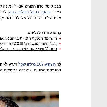
מנכ"ל מליסרון הפורש אבי לוי מונה לת
לאחר
שהפך לבעל השליטה בה
. להב
אביב על פרישתו של אלי להב מתפקיד יו
קראו עוד בכלכליסט:
הושלמה הנפקת הזכויות בלהב אל אר - אבי לוי ה
בעלי העניין שמכרו ב־2019: דודי ורטהיים, אבי לוי ופתאל
המנכ"ל היוצא אבי לוי מכר מניות מליסרון ב-270 מי
לוי
השקיע 107 מיליון שקל
בהנפקת המניות שנערכה בתחילת הח