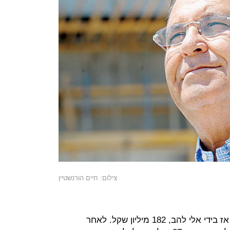
צילום: חיים הורנשטיין
בהנפקה גייסה החברה, שנשלטה עד אז בידי אלי להב, 182 מיליון שקל. לאחר