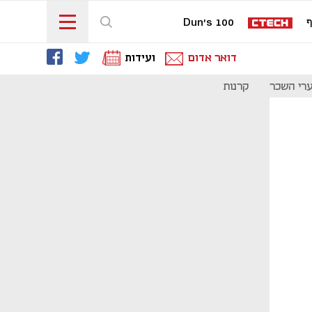
ף
Dun's 100
דואר אדום
ועידות
רי השכר
קרנות