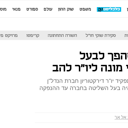
משפט
שוק ההון
עולם
ספורט
פנאי
מוס
ת
סקירת שוקי חו"ל
השורה התחתונה
קריפטו
פרויקט פע
הפך לבעל
 מונה ליו"ר להב
יד יו"ר דירקטוריון חברת הנדל"ן
היה בעל השליטה בחברה עד ההנפקה
אל אר