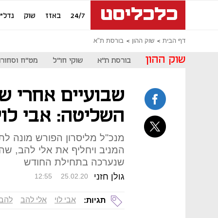
24/7
באזז
שוק
נדל"ן
דף הבית
שוק ההון
בורסת ת"א
שוק ההון
בורסת ת"א
שוקי חו"ל
מט"ח וסחורו
שבועיים אחרי ש
השליטה: אבי לוי
מנכ"ל מליסרון הפורש מונה לתפק
המניב ויחליף את אלי להב, ש
שנערכה בתחילת החודש
גולן חזני
12:55
25.02.20
אבי לוי
אלי להב
להב 
תגיות: