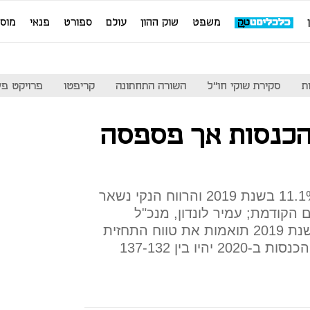
משפט
שוק ההון
עולם
ספורט
פנאי
מוס
ת
סקירת שוקי חו"ל
השורה התחתונה
קריפטו
פרויקט פע
כנסות אך פספסה
הכנסות חברת הביומד עלו ב-11.1% בשנת 2019 והרווח הנקי נשאר
הקודמת; עמיר לונדון, מנכ"ל
קמהדע: "ההכנסות הכוללות לשנת 2019 תואמות את טווח התחזית
השנתית שנתנו. אנו צופים כי ההכנסות ב-2020 יהיו בין 137-132