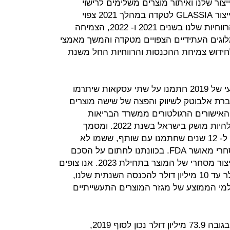
צור שלנו ואיתור מוצרים משלימים לרישוי
ורכישה. בעוד שהמעבר המתוכנן של ייצור GLASSIA לטקדה במהלך 2021 צפוי
להפחית משמעותית את ההכנסות והרווחיות שלנו בשנים 2021 ו- 2022, הצמיחה
לוגים העתידיים הצפויים מטקדה והמשך מאמצי
לחידוש צמיחת ההכנסות והרווחיות החל משנת
לונדון הוסיף כי "במהלך הרבעון הרביעי של 2019 חתמנו על שתי עסקאות שיתרמו
רת אלבוטק לשיווק והפצה של שישה מוצרים
האישורים הרגולטורים ממשרד הבריאות
הישראלי; כאשר המוצר הראשון צפוי להיות מושק בישראל בשנת 2022. ומסמך
עקרונות מחייב להסכם ייצור ואספקה ל- 12 שנים שחתמנו עם שותף, ששמו לא
פורסם, לייצור מוצר אימונוגלובולין מסחרי מאושר FDA. בכוונתנו לחתום על הסכם
במהלך 2020 ואנו מצפים להתחיל בייצור מסחרי של המוצר בתחילת 2023. אנו צופים
כי המוצר החדש יתרום כ -8 מיליון דולר עד 10 מיליון דולר להכנסה השנתית שלנו,
ולמי הממוצע של מגזר המוצרים התעשייתיים
לחברה יתרות מזומנים ושווי מזומנים בגובה 73.9 מיליון דולר נכון לסוף 2019,