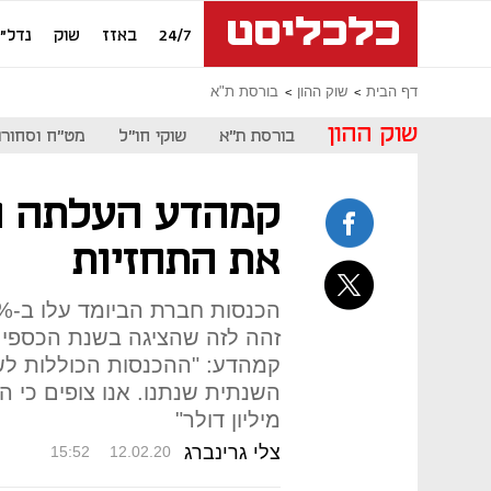
24/7
באזז
שוק
נדל"ן
דף הבית
שוק ההון
בורסת ת"א
שוק ההון
בורסת ת"א
שוקי חו"ל
מט"ח וסחורו
קמהדע העלתה ה
את התחזיות
זהה לזה שהציגה בשנת הכספים 
מיליון דולר"
צלי גרינברג
15:52
12.02.20