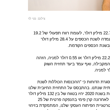
צילום: נטי לוי
הרווח התפעולי של החברה עמד על 22.7 מיליון דולר, לעומת רווח תפעולי של 19.2
של החברה עמדה לשנת הכספים על 28.4 מיליון דולר
בשנת הכספים הקודמת.
הרווח הנקי שהציגה החברה עמד על 22.2 מיליון דולר או 0.55 דולר למניה, הזהה
המקבילה, ואף עמד ביעד תחזית השוק
סגרת הדוחות כי "ההכנסות הכוללות לשנת
שנתית שנתנו. בהתבסס על התחזית החיובית שלנו
לשנת 2020, אנו צופים כי סך ההכנסות בשנת 2020 יהיו בטווח של בין 132 מיליון דולר
ל-137 מיליון דולר. ההשקעה שביצעה לאחרונה קרן פימי בהנפקה פרטית של 25
טרטגיית הפיתוח העסקי שלנו, המתמקדת בזיהוי