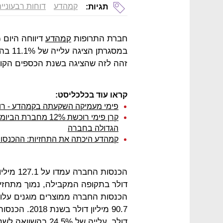
קמהדע
דוחות רבעוניי
תגיות:
חברת התרופות
קמהדע
במסגר
זהה לזה שהציגה בשנת הכספים הקוד
קראו עוד בכלכליסט:
פימי מעמיקה השקעתה בקמהדע - רוכשת 8% נוספים תמורת 25 מיל
הגדולה בחברה
קמהדע היכתה את התחזיות: ההכנסות זינקו ב-121% ל-33