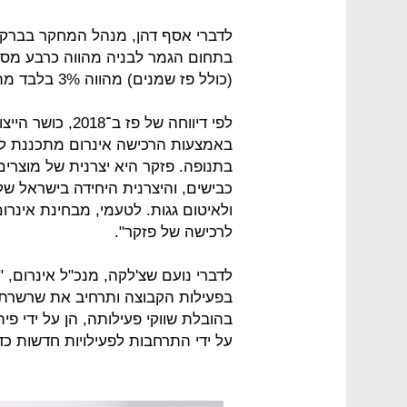
לדברי אסף דהן, מנהל המחקר בברק 
בתחום הגמר לבניה מהווה כרבע מסך 
(כולל פז שמנים) מהווה 3% בלבד מהכנסות קבוצת פז, ואינה סינרגטית לפעילותיה.
באמצעות הרכישה אינרום מתכננת ל
בתנופה. פזקר היא יצרנית של מוצרים
כבישים, והיצרנית היחידה בישראל ש
ולאיטום גגות. לטעמי, מבחינת אינרו
לרכישה של פזקר".
לדברי נועם שצ'לקה, מנכ"ל אינרום,
בפעילות הקבוצה ותרחיב את שרשרת 
בהובלת שווקי פעילותה, הן על ידי פי
על ידי התרחבות לפעילויות חדשות כד