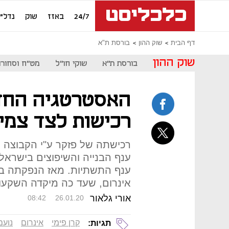
24/7
באזז
שוק
נדל"ן
דף הבית
שוק ההון
בורסת ת"א
שוק ההון
בורסת ת"א
שוקי חו"ל
מט"ח וסחורו
האסטרטגיה החדש
רכישות לצד צמי
רכישתה של פזקר ע"י הקבוצה
ענף הבנייה והשיפוצים בישראל,
אינרום, שעד כה מיקדה השקעו
אורי גלאור
08:42
26.01.20
קרן פימי
אינרום
נועם
תגיות: