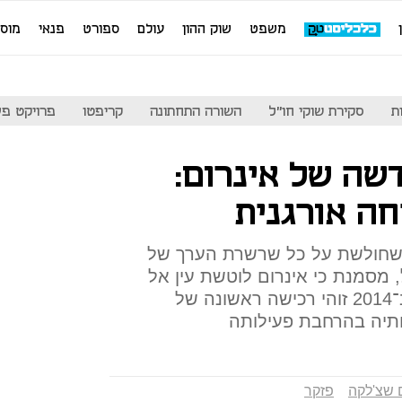
משפט
שוק ההון
עולם
ספורט
פנאי
מוס
ת
סקירת שוקי חו"ל
השורה התחתונה
קריפטו
פרויקט פע
ה של אינרום:
חה אורגנית
 שחולשת על כל שרשרת הערך של
 מסמנת כי אינרום לוטשת עין אל
ענף התשתיות. מאז הנפקתה ב־2014 זוהי רכישה ראשונה של
תיה בהרחבת פעילותה
 שצ'לקה
פזקר