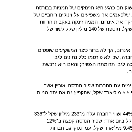
ק חם כרגע היא הזינוקים של המניות בבורסת
, שלפעמים אף משפיעים על זינוקים רוחביים של
קח את אינרום, המניה זינקה בעקבות הדיווח
ב־8.9% לשווי שוק של 1.74 מיליארד שקל, תוספת של 140 מיליון שקל לשווי של
 אינרום, אך לא ברור כיצד המשקיעים שופטים
רה, שכן לא פורסמו כלל נתונים לגבי
ה לגבי תרומתה הצפויה; והאם היא נרכשת
ה.
מים עם החברות שפיר הנדסה ואוריין אשר
דיווחו על זכייתן במכרז של צה"ל בשווי 5.5 מיליארד שקל, שהקפיץ גם את יתר מניות
בעקבות הדיווח מניית אוריין זינקה ב־44% ושווי החברה עלה מ־233 מיליון שקל ל־336
מיליון שקל – תוספת של 103 מיליון שקל ביום אחד; שפיר הנדסה קפצה ב־12%
ושווייה עלה מ־8.46 מיליארד שקל ל־9.45 מיליארד שקל. עמן נסקו גם חברות