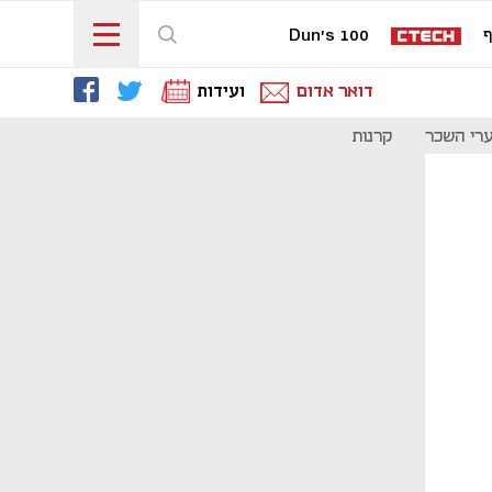
ף
Dun's 100
דואר אדום
ועידות
רי השכר
קרנות