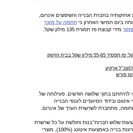
אחזקותיה בחברת הבנייה והשיפוצים אינרום,
ווחה ביום חמישי האחרון כי
חתמה על מזכר
מידי קבוצת פז תמורת 135 מילון שקל.
פזקר תימכר לאינרום ב-135 מיליון שקל; פז תפסיד 55-65 מיליון שקל בבית הזיקוק
למנכ"ל ארקיע
גז פורש
י להיחתם בתוך שלושה חודשים. פעילותה של
איטום ובידוד המיועדים לענפי הבנייה
תחומה, מתחברת לשרשרת הערך של אינרום.
עות שלוש חברות־בנות וחולשת על כל שרשרת
הערך של ענף הבנייה והשיפוצים: פתרונות בנייה באמצעות איטונג (100%), מוצרי