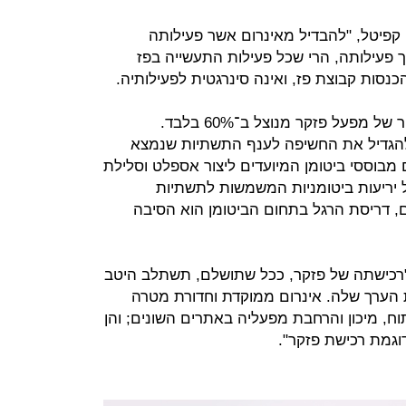
קפיטל, "להבדיל מאינרום אשר פעילותה
פעילותה, הרי שכל פעילות התעשייה בפז
לפי דיווחה של פז ב־2018, כושר הייצור של מפעל פזקר מנוצל ב־60% בלבד.
הגדיל את החשיפה לענף התשתיות שנמצא
 מבוססי ביטומן המיועדים ליצור אספלט וסלילת
ל יריעות ביטומניות המשמשות לתשתיות
ם, דריסת הרגל בתחום הביטומן הוא הסיבה
 "רכישתה של פזקר, ככל שתושלם, תשתלב היטב
הערך שלה. אינרום ממוקדת וחדורת מטרה
תוח, מיכון והרחבת מפעליה באתרים השונים; והן
וגמת רכישת פזקר".