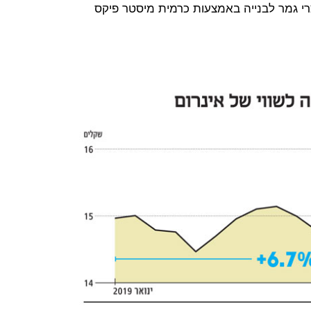
עות נירלט (62%) ובמוצרי גמר לבנייה באמצעות כרמית מיסטר פיקס