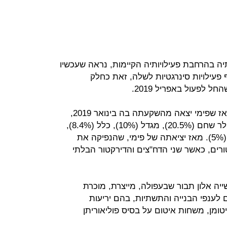
 בהרחבת פעילויותיה הקיימות, נראה שעכשיו
 פעילויות סינרגטיות לשלה, זאת כחלק
 לפעול באפריל 2019.
אינרום, שפועלת ללא גרעין שליטה מאז שפימי יצאה מהשקעתה בה בינואר 2019,
מוחזקת על ידי מוסדיים, בהם אלטשולר שחם (20.5%), מגדל (10%), כלל (8.4%),
הפניקס (7.3%), פסגות (6%) והראל (5%). מאז יציאתה של פימי, שהנפיקה את
2014, התחלפו בה 4 דירקטורים, כאשר שני הדח"צים והדירקטור הבלתי
ה אלון תבור שבעפולה, מייצרת, מוכרת
ם לענפי הבנייה והתשתיות, בהם יריעות
טומן, משחות איטום על בסיס פוליאוריתן