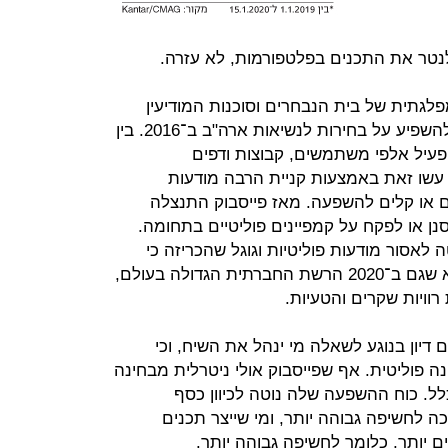
נטר את התכנים בפלטפורמות, לא עזרה.
דו־מפלגתית של בית הנבחרים וסוכנות המודיעין
האמריקאית (NSA), כי רוסיה פעלה להשפיע על בחירות לנשיאות ארה"ב ב־2016. בין
 הפעיל אלפי משתמשים, קבוצות ודפים
 עשו זאת באמצעות קניית הרבה מודעות
ים או קלים להשפעה. מאז פייסבוק התנצלה
ן או לפקח על קמפיינים פוליטיים בתחומה.
לאסור מודעות פוליטיות וגוגל שהכריזה כי
תפקח על תכנים. משמעות הדבר היא שגם ב־2020 הרשת החברתית הגדולה בעולם,
רוויות שקרים והטעיות.
 דיון בנוגע לשאלה מי ינהל את השיח, וכי
 פוליטית. אף שפייסבוק אולי ניטרלית מבחינה
כלל. כוח ההשפעה שלה נוטה לכיוון כסף
יזכה לחשיפה גבוהה יותר, ומי שייצר תכנים
ים יותר, כלומר לחשיפה גבוהה יותר.