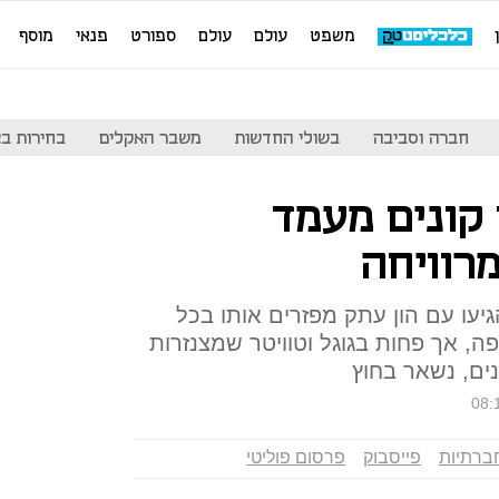
משפט
עולם
עולם
ספורט
פנאי
מוסף
חברה וסביבה
בשולי החדשות
משבר האקלים
בחירות בארה
קונים מעמד
מרוויחה
עו עם הון עתק מפזרים אותו בכל
ה, אך פחות בגוגל וטוויטר שמצנזרות
נים, נשאר בחוץ
08:
ברתיות
פייסבוק
פרסום פוליטי