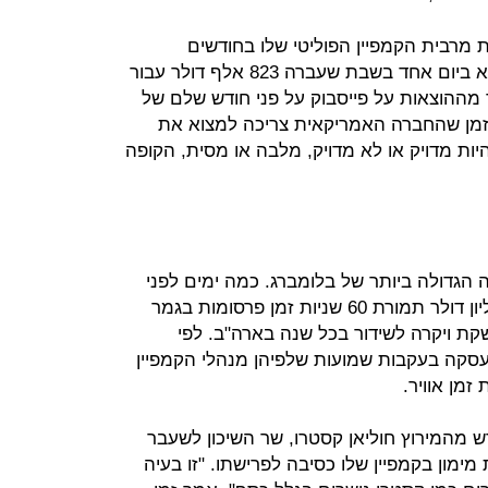
רבית הקמפיין הפוליטי שלו בחודשים
האחרונים בפייסבוק, ושבלומברג הוציא ביום אחד בשבת שעברה 823 אלף דולר עבור
ר מההוצאות על פייסבוק על פני חודש שלם של
זמן שהחברה האמריקאית צריכה למצוא את
להיות מדויק או לא מדויק, מלבה או מסית, הקופה
הגדולה ביותר של בלומברג. כמה ימים לפני
כן, המיליארדר רשם צ'ק של כ־10 מיליון דולר תמורת 60 שניות זמן פרסומות בגמר
ת ויקרה לשידור בכל שנה בארה"ב. לפי
עסקה בעקבות שמועות שלפיהן מנהלי הקמפיין
ש מהמירוץ חוליאן קסטרו, שר השיכון לשעבר
מימון בקמפיין שלו כסיבה לפרישתו. "זו בעיה