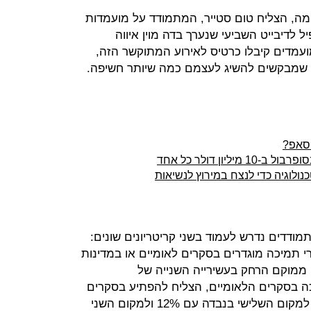
רשימה, הצליח טום סטייר, המתמודד על מועמדות
לדיבייט השביעי שנערך בדה מוין איווה
עמדים קיבלו כרטיס לאירוע המתוקשר הזה,
 שמבקשים להשיג לעצמם כמה שיותר חשיפה.
טסאפ?
יון דולר כל אחד
ולוגיה כדי לנצח במירוץ לנשיאות
ודדים נדרש לעמוד בשני קריטריונים שונים:
 ושיעורי תמיכה מוגדרים בסקרים לאומיים או במדינות
ממוקם הרחק בעשירייה השנייה של
ם ושרושם בקושי 2% תמיכה בסקרים הלאומיים, הצליח להפתיע בסקרים
שפורסמו בפוקס ניוז, שהראו כי טיפס למקום השלישי בנבדה עם 12% ולמקום השני