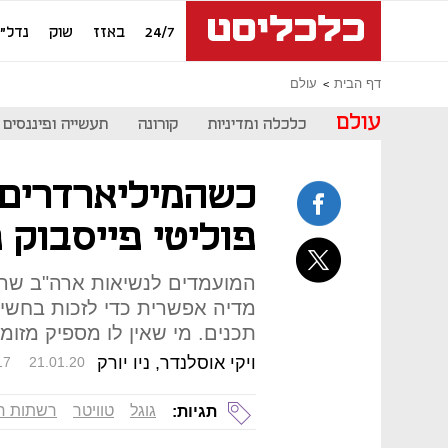
24/7
באזז
שוק
נדל"ן
דף הבית
עולם
עולם
כלכלה ומדיניות
קורונה
תעשייה ופיננסים
כשהמיליארדרים 
פוליטי פייסבוק 
המועמדים לנשיאות ארה"ב שהגי
מדיה אפשרית כדי לזכות בחשיפ
תכנים. מי שאין לו מספיק מזומ
ויקי אוסלנדר, ניו יורק
17
21.01.20
גוגל
טוויטר
רשתות ח
תגיות: