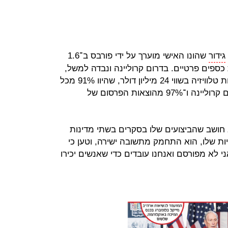
גידור
שהונו האישי מוערך על ידי פורבס ב־1.6
כספים פרטיים. בדרום קרוליינה ונבדה למשל,
תוך חמישה חודשים קנה סטייר מודעות טלוויזיה בשווי 24 מיליון דולר, שהיוו 91% מכל
הוצאות הפרסום של המועמדים בדרום קרוליינה ו־97% מהוצאות הפרסום של
CN האם הוא לא חושב שהביצועים שלו בסקרים בשתי מדינות
ת שלו, הוא התחמק מתשובה ישירה, וטען כי
י לא מפורסם ואנחנו עובדים כדי שאנשים יכירו