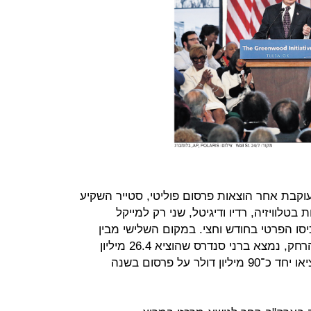
חברת המחקר Kantar/CMAG שעוקבת אחר הוצאות פרסום פוליטי, סטייר השקיע
מודעות בטלוויזיה, רדיו ודיגיטל, שני רק למייקל
 מיליון דולר מכיסו הפרטי בחודש וחצי. במקום השלישי מבין
המועמדים הדמוקרטים, אבל הרחק הרחק, נמצא ברני סנדרס שהוציא 26.4 מיליון
דולר. יתר המועמדים הדמוקרטים הוציאו יחד כ־90 מיליון דולר על פרסום בשנה