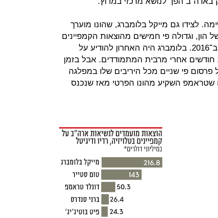
ק בארה"ב הפך לנושא מרכזי במרוץ.
מה. לצידו גם מייקל בלומברג, שהונו מוערך
ה של הון, וגדולה פי חמישים מהוצאות הקמפיינים
של טראמפ וקלינטון (ביחד) לנשיאות ב־2016. בלומברג היה האחרון להודיע על
כניסתו למרוץ - בנובמבר 2019, כ־10 חודשים אחרי מרבית המתמודדים. אבל בזמן
 פרסום פי שניים מכל היריבים שלו במפלגה
ם שטראמפ השקיע מהונו הפרטי מאז שנכנס