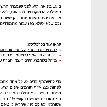
ב־10 בינואר, רגע לפני שנסגרה ה
המפלגה הדמוקרטית לנשיאות, להעפיל 
ארבעה ימים מאוחר יותר. רק ששה מו
נכס שלא יסולא בפז עבור מתמודדים
קראו עוד בכלכליסט:
למה ויתרה פייסבוק על הפרסום בוו
בלומברג וטראמפ רכשו זמן פרסום בסופרבול ב-10 מיל
מייקל בלומברג הקים לעצמו חברת טכנ
כדי להשתתף בדיבייט, כל אחד מהמתמ
לפחות 225 אלף תורמים שונים
מפתח. סטייר, שמתחילת המרוץ היה 
המתמודדי