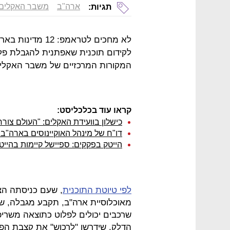
ארה"ב
משבר האקלים
תגיות:
לא מחכים לטראמפ: 
לקידום תוכנית שאפתנית להגבלת פל
המקורות המרכזיים של משבר האקלי
קראו עוד בכלכליסט:
כישלון בוועידת האקלים: "העולם צור
דו"ח של מינהל האוקיינוסים בארה"ב:
הייטק בפקקים: ספיישל קיימות בהייט
לפי טיוטת התוכנית
מאוכלוסיית ארה"ב, תקבע מגבלה, ש
שרכבים יכולים לפלוט כתוצאה משריפ
הדלק, שידרשו "לרכוש" את קצבת הפ