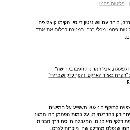
פליטות פחמן
12 מדינות בארה"ב, ביחד עם וושינגטון די.סי, הקימו קואליציה
יטות פחמן מכלי רכב, במטרה לבלום את אחד
ם.
ח לפעולה, אבל המדינות הגיבו בלחישה"
 "הקרח באזור הארקטי נהפך לדק ושברירי"
ק
, שעם כניסתה הצפויה לתוקף ב-2022 תשפיע על חמישית
תהודק בהדרגתיות, על כמות הפחמן הדו-חמצני
ת דלקי מאובנים. המגבלה תווסת דרך חברות
חמן שנפלט מהדלק שהן מוכרות לצרכן.