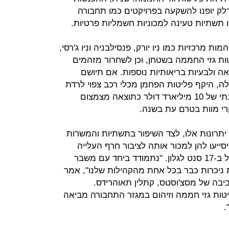
ק יופנו להשקעה בפרויקטים כמו תחבורה
 תשתיות טעינה למכוניות חשמליות פרטיות.
ת מרכזיות כמו ניו יורק, פנסילבניה וניו ג'רסי,
ורה אחראי ל-40% מפליטות גזי החממה בשטחן, וכן לשחרור מזהמים
אה ולבעיות בריאותיות נוספות. אם תיושם
, היקף פליטות הפחמן מכלי רכב צפוי לרדת
בין 2022 ל-2032 ב-25%, ולחיסכון שנתי של 10 מיליארד דולר כתוצאה מצמצום
רי מוות בטרם עת בשנה.
יתרונות אלו, לצד השיפור בתשתיות והמשרות
סייעו להן למכור אותה לציבור חרף העלייה
הצפויה במחיר הדלק, שצפויה להתחיל ב-17 סנט לגלון. "נתמודד ביחד עם משבר
 ניכרות כבר בכל אחת מהקהילות שלנו", אמר
סביבה של מסצ'וסטס, קתלין תאוהרידס.
טות גזי חממה וזיהום במגזר התחבורה מביאה
.