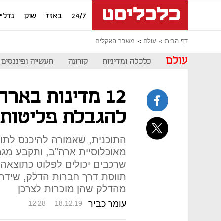
24/7
באזז
שוק
נדל"ן
דף הבית
עולם
משבר האקלים
עולם
כלכלה ומדיניות
קורונה
תעשייה ופיננסים
12 מדינות באר
להגבלת פליטות 
מאוכלוסיית ארה"ב, ותקבע מג
שרכבים יכולים לפלוט כתוצאה
תווסת דרך חברות הדלק, שידר
מהדלק שהן מוכרות לצרכן
עומר כביר
12:28
18.12.19