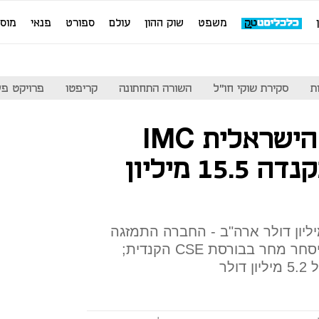
משפט
שוק ההון
עולם
ספורט
פנאי
מוס
ת
סקירת שוקי חו"ל
השורה התחתונה
קריפטו
פרויקט פע
חברת הקנאביס הישראלית IMC
גייסה בבורסה בקנדה 15.5 מיליון
ס נעשה לפי שווי של 100 מיליון דולר ארה"ב - החברה התמזגה
עם שלד בורסאי קנדי ותחל להיסחר מחר בבורסת CSE הקנדית;