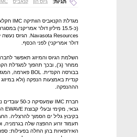
גיוס הון
קנאביס
IMC
תגיות:
(כ-15.5 מיליון דולר אמריקני) ב
דולר אמריקני) לפני הכסף.
ממחר (ג'), ובכך תהפוך למגדלת הק
בבורסה הקנדית. L
הההנפקה.
גבאי
בקיבוץ גליל ים הסמוך להרצליה. הח
תעמוד זרוע ההפצה שלה בגרמניה, ו