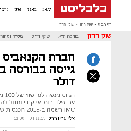
24/7
באזז
שוק
נדל"ן
דף הבית
שוק ההון
שוקי חו"ל
שוק ההון
בורסת ת"א
שוקי חו"ל
מט"ח וסחורו
דולר
הגיו
IMC רשמה ב-2018 הכנסות של 5.2 מיליון דולר
צלי גרינברג
11:30
04.11.19