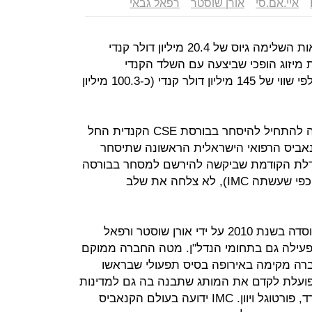
איי.אם.סי
אורן שוסטר
רפאל גבאי
מגדלת הקנאביס הוותיקה IMC חקלאות השלימה גיוס של 20.4 מיליון דולר קנדי
מסגרת מיזוג הופכי שביצעה עם השלד הקנדי
Navasota Resources. הגיוס נעשה לפי שווי של 145 מיליון דולר קנדי (כ-100.3 מיליון
השלמת הגיוס והמיזוג תאפשר לחברה להתחיל להיסחר בבורסת CSE הקנדית החל
נאביס הרפואי הישראלית הראשונה שתיסחר
BO פארמה, המגדלת הקודמת שביקשה להירשם למסחר בבורסה
קנדית באמצעות הנפקה (ולא במיזוג כפי שעשתה IMC), לא צלחה את שלב
חברת IMC שמעסיקה כ-50 עובדים נוסדה בשנת 2010 על ידי אורן שוסטר ורפאל
, מקימי ובעלי קבוצת EWAVE הפעילה גם בתחומי הנדל"ן. מטה החברה ממוקם
ברה מקימה באירופה בסיס תפעולי שבראשו
פועלת לקדם את המותג שתבנה בה גם למדינות
האירופאיות בהן החלה בפעילות: ספרד, פורטוגל ויוון. IMC ידועה בעולם הקנאביס