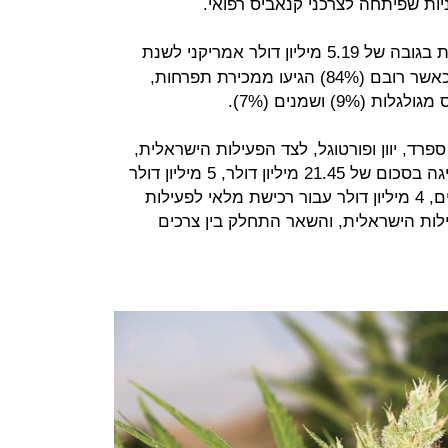
יות שפיתחה לצרכני קנאביס רפואי.
הציגה IMC הכנסות בגובה של 5.19 מיליון דולר אמריקני לשנת
2018, ו-4.5 מיליון דולר לשנת 2017, כאשר רובם (84%) הגיעו ממכירת תפרחות,
9) ושמנים (7%).
פרד, יוון ופורטוגל, לצד הפעילות הישראלית,
ומתוך הוצאות נדרשות לפעילות שהציגה בסכום של 21.45 מיליון דולר, 5 מיליון דולר
הופנו להשקעת החברה במיזמים שונים, 4 מיליון דולר עבור רכישת מלאי לפעילות
אות לפעילות הישראלית, והשאר התחלק בין צרכים