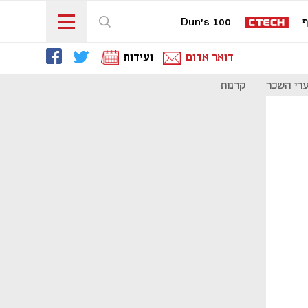
ף
Dun's 100
דואר אדום
ועידות
רי השכר
קרנות