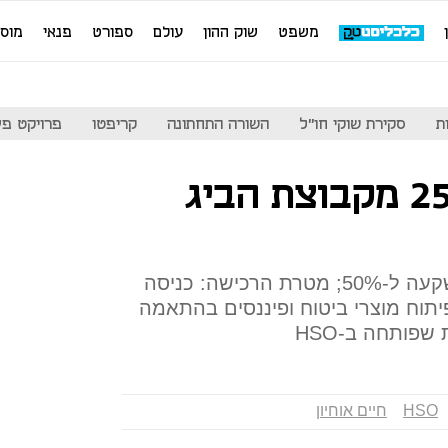
משפט
שוק ההון
עולם
ספורט
פנאי
מוס
ת
סקירת שוקי חו"ל
השורה התחתונה
קריפטו
פרויקט פע
מנורה רוכשת 25% מקבוצת הביג
כן קיבלה אופציה להגדלת ההשקעה ל-50%; מטרת הרכישה: כניסה
Da פרסונלי ופיתוח מוצרי ביטוח ופיננסים בהתאמה
שפותחה ב-HSO
HSO
חיים אוחיון