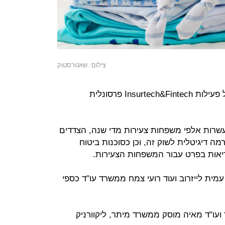
צילום: שאטרסטוק
במסגרת העסקה הוכרז על השקה של פעילות Insurtech&Fintech פרסונלית
 החשיפה הממוקדת של HSO לעשרות אלפי משפחות צעירות מדי שנה, הצדדים
ה דיגיטלית לשוק זה, וכן כסוכנות ביטוח
יאות בפרט עבור המשפחות הצעירות.
מית לייזרוב ועוד רועי צמח ממשרד עו"ד כספי
 נהיר ועו"ד מאיה מוסק ממשרד מיתר, ליקוורניק