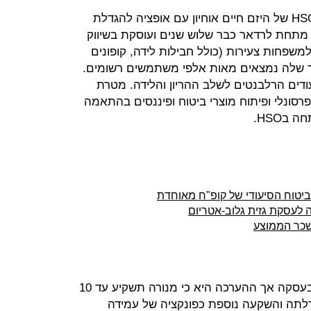
רוכשת 25% מקבוצת HSO של היזם חיים אוחיון עם אופציה להגדלת
מעט 50%. HSO פועלת מתחת לרדאר כבר שלוש שנים ועוסקת בשיווק
למשפחות צעירות (כולל חבילות לידה, קופונים
גר שלה נמצאים מאות אלפי משתמשים רשומים.
ודים הרלבנטים לשלב ההריון והלידה. מטרת
סקה: כניסה לתחום מבוסס Data פרסונלי ופיתוח מוצרי ביטוח ופיננסים בהתאמה
בHSO.
יטוח הסיעודי של קופ"ח מאוחדת
 לעסקת גזית גלוב-אטריום
שכר הממוצע
הצדדים לא מסרו את שווי ההשקעה בעסקה אך ההערכה היא כי מנורה תשקיע עד 10
דלתה והשקעה נוספת כפונקציה של עמידה