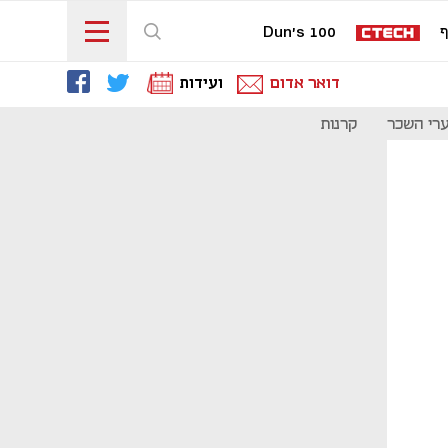
ף
Dun's 100
דואר אדום
ועידות
רי השכר
קרנות