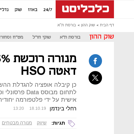
24/7
באזז
שוק
נדל"ן
דף הבית
שוק ההון
בורסת ת"א
שוק ההון
בורסת ת"א
שוקי חו"ל
מט"ח וסחורו
דאטה HSO
לתחום מבוסס ta
אישית על ידי פלטפורמה יחודית 
רחלי בינדמן
13:20
18.10.19
שיווק
מנורה מבטחים
תגיות: