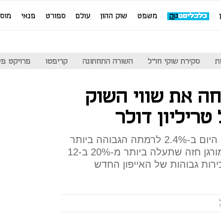
משפט
שוק ההון
עולם
ספורט
פנאי
מוס
ת
סקירת שוקי חו"ל
השורה התחתונה
קריפטו
פרויקט פע
חה את שווי השוק
ריליון דולר
מניית ענקית הטכנולוגיה עלתה היום ב-2.4% לרמתה הגבוהה ביותר
זה כמעט שנה, לאחר שג'יי.פי מורגן חזה שתעלה ביותר מ-20% ב-12
רות גבוהות של האייפון החדש