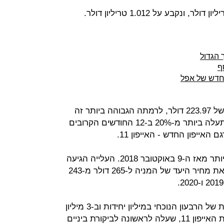
 ונקבע על 1.012 טריליון דולר.
 הגדול
ף
החדש של אפל
מניית החברה עלתה ב-2.4% למחיר של 223.97 דולר, לרמתה הגבוהה ביותר זה
כמעט שנה. ברקע, הערכה שהמניה תעלה ביותר מ-20% ב-12 החודשים הקרובים
האייפון החדש - האייפון 11.
מניית החברה עלתה למחיר הגבוה ביותר מאז ה-9 באוקטובר 2018. העלייה הגיעה
לאחר שאנליסט מג'יי.פי מורגן העלה את מחיר היעד של המניה ל-265 דולר מ-243
ג'יי.פי מורגן העלה את תחזית המכירות של הרבעון הנוכחי במיליון יחידות וב-3 מיליון
יחידות נוספות ברבעון הרביעי, בהובלת האייפון 11, שעלה לראשונה לביקורת ביניים