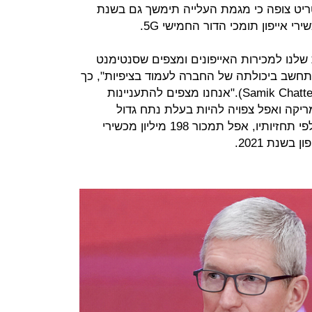
יט צופה כי מגמת העלייה תימשך גם בשנת
שלנו למכירות האייפונים ומצפים שסנטימנט
חשב ביכולתה של החברה לעמוד בציפיות", כך
לדברי האנליסט סמיק צ'אטירג'י (Samik Chatterjee)."אנחנו מצפים להתעניינות
בטלפונים 5G בצפון אמריקה ואפל צפויה להיות בעלת נתח גדול
מהמחזור של 2020", אמר צ'אטירגי. לפי תחזיותיו, אפל תמכור 198 מיליון מכשירי