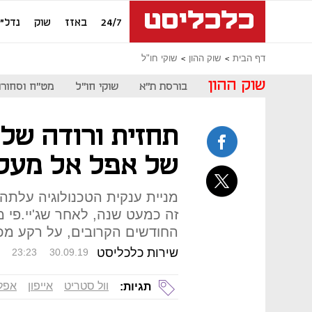
24/7
באזז
שוק
נדל"ן
דף הבית
שוק ההון
שוקי חו"ל
שוק ההון
בורסת ת"א
שוקי חו"ל
מט"ח וסחורו
תחזית ורודה של
של אפל אל מעל ט
החודשים הקרובים, על רקע מכי
שירות כלכליסט
23:23
30.09.19
וול סטריט
אייפון
אפל
תגיות: