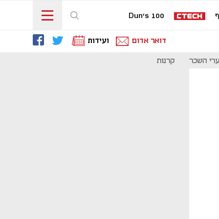
ף
Dun's 100
דואר אדום
ועידות
רי השכר
קרנות