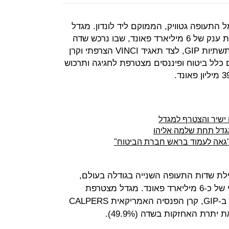
התעופה גטוויק, הממוקם ליד לונדון. מגדל
תשקיע 75 מיליון פאונד, כחלק מעסקת ענק של 6 מיליארד פאונד, שבו נרכש שדה
התעופה. את העסקה מובילות קרן התשתיות GIP, לצד תאגיד VINCI הצרפתי וקרן
 מקליפורניה (CALPERS). גם כלל ביטוח ופיננסים מצטרפת לחגיגה ותרכוש
 ישיר והצטרף למגדל
מגדל תחת שלמה אליהו
 "גאה לעמוד בראש חברת הביטוח"
סקה רכשה VINCI, מפעילת שדות התעופה השנייה בגודלה בעולם,
50.1% מהשדה מידי קרן GIP לפי שווי של כ-6 מיליארד פאונד. מגדל מצטרפת
לקבוצת משקיעים בראשות השותפים ב-GIP, קרן הפנסיה האמריקאית CALPERS
תרת האחזקות בשדה (49.9%).