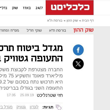
24/7
באזז
שוק
נדל"ן
דף הבית
שוק ההון
בורסת ת"א
שוק ההון
בורסת ת"א
שוקי חו"ל
מט"ח וסחורו
מגדל ביטוח תרכ
התעופה גטוויק 
מיליארד
התעופה השני בגודלו בבריטניה
חזי שטרנליכט
17:35
25.09.19
לונדון
גטוויק
מגדל בי
תגיות: