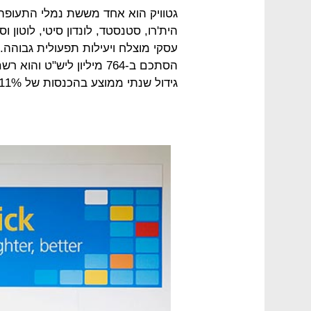
גטוויק הוא אחד מששת נמלי התעופה 
הית'רו, סטנסטד, לונדון סיטי, לוטון
גידול שנתי ממוצע בהכנסות של 11% ב-10 השנים האחרונות.