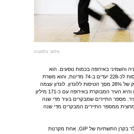
צילום: בלומברג
ניה והשמיני באירופה בכמות נוסעים. הוא
ממוקם בדרום לונדון וממנו יוצאות טיסות לכ-228 יעדים ב-74 מדינות, והוא משרת
כ-46 מיליון נוסעים בשנה עם נתח שוק של 26% מסך הטיסות ללונדון. לונדון עצמה
נחשבת למרכז התעופה הגדול בעולם והיא העיר המבוקרת באירופה עם כ-171 מיליון
ר. מספר התיירים שמבקרים בעיר מדי שנה
וא קרוב למחצית ממספר התיירים המבקרים מדי שנה
מגדל הספיקה להשקיע 200 מיליון דולר בקרן התשתיות של GIP, אחת מקרנות