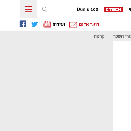
ף
Dun's 100
דואר אדום
ועידות
רי השכר
קרנות