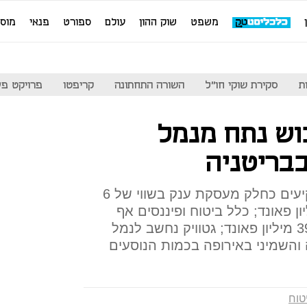
משפט
שוק ההון
עולם
ספורט
פנאי
מוס
ת
סקירת שוקי חו"ל
השורה התחתונה
קריפטו
פרויקט פע
וש נתח מנמל
בבריטניה
החברה מצטרפת לקבוצת משקיעים כחלק מעסקת ענק בשווי של 6
 פאונד ותשקיע 75 מיליון פאונד; כלל ביטוח ופיננסים אף
היא תרכוש נתח בסכום של 39.2 מיליון פאונד; גטוויק נחשב לנמל
 והשמיני באירופה בכמות הנוסעים
טוח