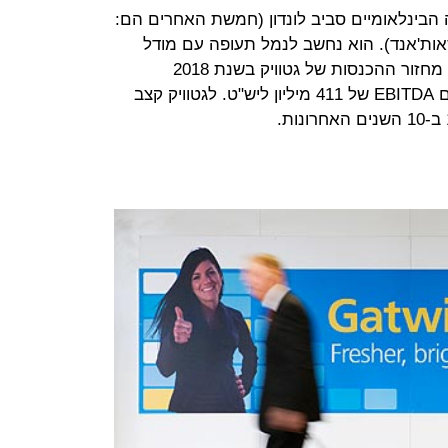
הבינלאומיים סביב לונדון (חמשת האחרים הם:
 וסאות'אנד). הוא נחשב לנמל תעופה עם מודל
עסקי מוצלח ויעילות תפעולית גבוהה. מחזור ההכנסות של גטוויק בשנת 2018
הסתכם ב-764 מיליון ליש"ט והוא רשם EBITDA של 411 מיליון ליש"ט. לגטוויק קצב