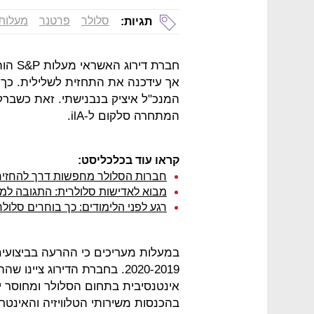
סלולר
פרטנר
מעלות &P
תגיות:
אך עידכנה את התחזית לשלילית. כך ד
המנכ"ל איציק בנבנישתי. זאת כשברק
המתחרה סלקום ל-ilA.
קראו עוד בכלכליסט:
חברות הסלולר מחפשות דרך להחזיר
מבוא לאדישות סלולרית: התגובה למ
רגע לפני הלימודים: כך בוחרים סלולרי ליל
2020-2019. בחברת הדירוג צי
אינטנסיבית בתחום הסלולר ומחוסר 
בהכנסות משירותי הטלוויזיה והאינט