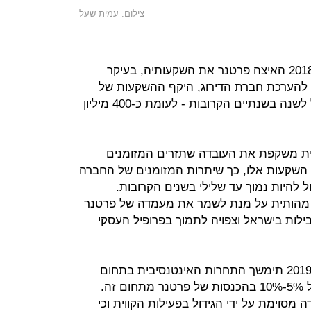
צילום: עמית שעל
במעלות התייחסו לכך שהחל משנת 2018 האיצה פרטנר את השקעותיה, בעיקר
. להערכת חברת הדירוג, היקף ההשקעות של
פרטנר יעמוד על 650-600 מיליון שקל לשנה בשנתיים הקרובות - לעומת כ-400 מיליון
לית משקפת את העובדה שתזרים המזומנים
 השקעות אלו, כך שיתרות המזומנים של החברה
ל להיות נמוך עד שלילי בשנים הקרובות.
 מהותית על מנת לשמר את מעמדה של פרטנר
ות בישראל וצפויה לתמוך בפרופיל העסקי
כלכלני חברת הדירוג צופים כי בשנת 2019 תימשך התחרות האינטנסיבית בתחום
הסלולר, והיא צפויה להביא לירידה של 5%-10% בהכנסות של פרטנר מתחום זה.
 מסוימת על ידי הגידול בפעילות הקווית וכי