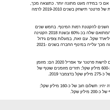
רידה בהכנסות תימשך גם ב-2020, אם כי במידה מעט מתונה יותר. כתוצאה מכך,
מעריכה מעלות כי הרווחיות התפעולית של פרטנר תישחק בשנים 2019-2010 לרמה
ך השנים להקטנת רמות המינוף. בחמש שנים
האחרונות הקטינה פרטנר את החוב המתואם שלה בכ-60% ובשנת 2018 הקטינה
וב המתואם בכ-4% לכ-1.7 מיליארד שקל. עם זאת, במעלות צופים גידול
בחוב וקיטון ביתרות המזומנים וכתוצאה מכך עלייה במינוף החברה בשנים 2021-
במעלות מניחים כי המקורות העומדים לרשות פרטנר עד אפריל 2020 הם: מזומן
ונכסים פיננסיים סחירים בהיקף של כ-600 מיליון שקל; תזרים מזומנים שוטף של
מנגד, מניחה מעלות כי שימושי החברה יהיו: תשלום חוב של כ-160 מיליון שקל;
ליון שקל.