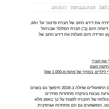
S
איציק בנבנישתי
דירוג חוב
חברת דירוג האשראי מעלות S&P הותירה את דירוג החוב של חברת פרטנר על +ilA,
יווחה היום (ב') חברת הסלולר שבניהול
ע הורידה היום מעלות את דירוג החוב של
 את הערך
חיקות הענק
דים, במחיר של פחות מ-1,000 שקל
במעלות מעריכים כי ההרעה בביצועים התפעוליים שחלה ב-2018 תימשך גם בשנים
ינו שההרעה נובעת בעיקרה מתחרות מחירים
יכולתה של החברה לפצות על כך באופן מלא
רנט, המושפעים גם הם מתחרות אגרסיבית.