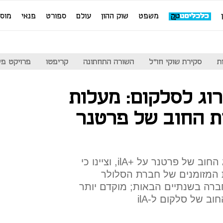
משפט
שוק ההון
עולם
ספורט
פנאי
מוס
ת
סקירת שוקי חו"ל
השורה התחתונה
קריפטו
פרויקט פע
וג לסלקום: מעלות
ת החוב של פרטנר
במעלות S&P אישררו את דירוג החוב של פרטנר על +ilA, וציינו כי
ות המזומנים של חברת הסלולר
ברה בשנתיים הבאות; מוקדם יותר
וב של סלקום ל-ilA