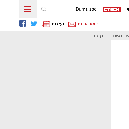
ף
Dun's 100
דואר אדום
ועידות
רי השכר
קרנות