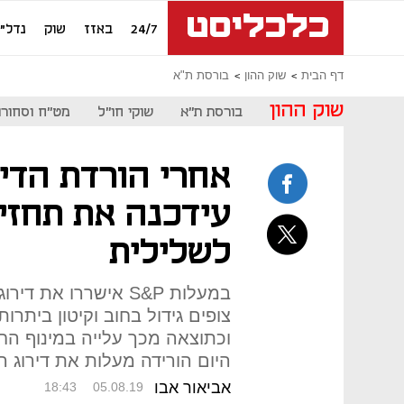
24/7
באזז
שוק
נדל"ן
דף הבית
שוק ההון
בורסת ת"א
שוק ההון
בורסת ת"א
שוקי חו"ל
מט"ח וסחורו
אחרי הורדת הדיר
עידכנה את תחזי
לשלילית
צופים גידול בחוב וקיטון ביתר
וכתוצאה מכך עלייה במינוף הח
היום הורידה מעלות את דירוג הח
אביאור אבו
18:43
05.08.19