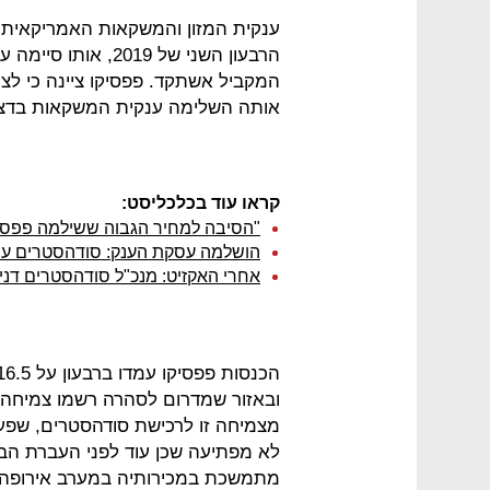
ענקית המזון והמשקאות האמריקאית 
המקביל אשתקד. פפסיקו ציינה כי ל
אותה השלימה ענקית המשקאות בדצמבר 2018 תמורת 3.2 מיליא
קראו עוד בכלכליסט:
"הסיבה למחיר הגבוה ששילמה פפסיק
הושלמה עסקת הענק: סודהסטרים עב
אחרי האקזיט: מנכ"ל סודהסטרים דניאל בירנבאו
מצמיחה זו לרכישת סודהסטרים, שפע
לא מפתיעה שכן עוד לפני העברת הב