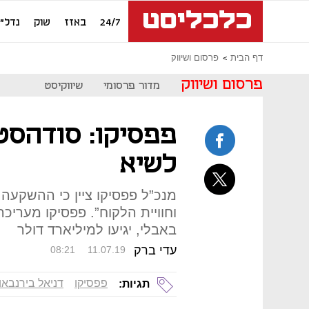
24/7
באזז
שוק
נדל"ן
דף הבית
פרסום ושיווק
פרסום ושיווק
מדור פרסומי
שיווקיסט
פפסיקו: סודהסט
לשיא
מנכ”ל פפסיקו ציין כי ההשקע
וחוויית הלקוח”. פפסיקו מעריכ
באבלי, יגיעו למיליארד דולר
עדי ברק
08:21
11.07.19
פפסיקו
דניאל בירנבאו
תגיות: