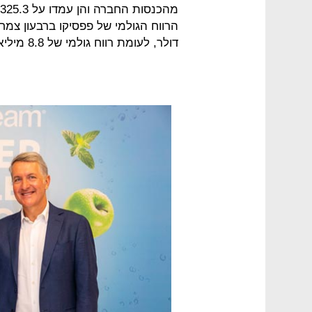
דולר, לעומת רווח גולמי של 8.8 מיליארד דולר ברבעון השני של 2018.