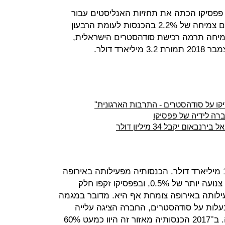
פפסיקו הכתה את תחזיות האנליסטים עבור
הרבעון השני של 2019, אותו סיימה עם צמיחה של 2.2% בהכנסות לעומת הרבעון
צמיחה תרמה רכישת סודהסטרים הישראלית,
רד דולר.
ו על סודהסטרים - התרבות הארגונית"
רה לידיה של פפסיקו
ם יקבל 34 מיליון דולר
הכנסות פפסיקו עמדו ברבעון על 16.5 מיליארד דולר. הכנסותיה מפעילותה באירופה
ובאזור שמדרום לסהרה רשמו צמיחה צנועה יותר של 0.5%, ובפפסיקו זקפו חלק
ילותה באירופה צומחת אף היא. מדובר במגמה
עלות על סודהסטרים, החברה הציגה עלייה
מתמשכת במכירותיה במערב אירופה. ב־2017 הכנסותיה מאזור זה היוו כמעט 60%