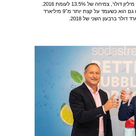
מהכנסות החברה והן עמדו על 325.3 מיליון דולר, צמיחה של 13.5% לעומת 2016.
הרווח הגולמי של פפסיקו ברבעון צמח גם הוא כשעמד על קצת יותר מ־9 מיליארד