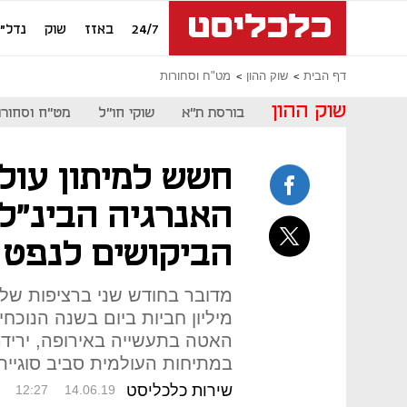
24/7
באזז
שוק
נדל"ן
דף הבית
שוק ההון
מט"ח וסחורות
שוק ההון
בורסת ת"א
שוקי חו"ל
מט"ח וסחורו
חשש למיתון עולמ
האנרגיה הבינ"ל
הביקושים לנפט
מיליון חביות ביום בשנה הנוכחי
האטה בתעשייה באירופה, יריד
במתיחות העולמית סביב סוגיי
שירות כלכליסט
12:27
14.06.19