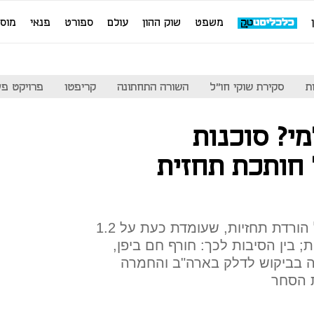
משפט
שוק ההון
עולם
ספורט
פנאי
מוס
ת
סקירת שוקי חו"ל
השורה התחתונה
קריפטו
פרויקט פע
י? סוכנות
 חותכת תחזית
מדובר בחודש שני ברציפות של הורדת תחזיות, שעומדת כעת על 1.2
ת; בין הסיבות לכך: חורף חם ביפן,
ה בביקוש לדלק בארה"ב והחמרה
ת הסחר