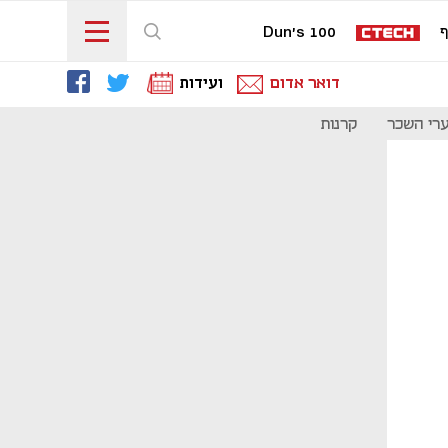
ף
Dun's 100
דואר אדום
ועידות
רי השכר
קרנות