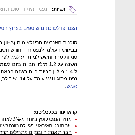
נפט
מיתון
סוכנות הא
תגיות:
הצטרפו לעדכונים שוטפים בערוץ הטל
סוכנו
בביקוש העולמי לנפט זה החודש השנ
סוגיות סחר וחשש למיתון עולמי. לפ
ל-1.4 מיליון חביות ביום בשנה הבאה. בעקבות כך
נפט מסוג WTI עומד על 51.14 דולר, ירידה של 0.3%, זאת לאחר
אמש
.
קראו עוד בכלכליסט:
מחיר הנפט קופץ ביותר מ-3% לאחר הפגיעה במכלית נורבגית במפרץ עומאן
שר הנפט האיראני: "אין לנו כוונה לעז
חברות אנרגיה ובנקים מתרגלים תרחי