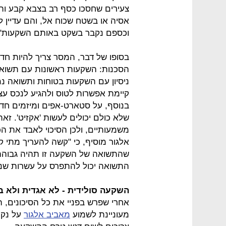
צעירים שחסכו כסף רב בצבא קבע וה
אסיה או בשטח שכוח אל, והם עדיין ל
וכספם נקבר בשקט באותם השקעות".
בסופו של דבר, המסר צריך להיות חד, 
הסכנות: השקעות ראשונות עם תשואה 
ניסיון עם השקעות בטוחות ותשואה נמ
קיימת אפשרות לטוס ולהגיע לנכס עצמו
בנוסף, על סטארט-אפים ומיזמים חדש
שלא כולם יכולים לעשות 'אקזיט'. זאת
משמעותיים, ולכן הסיכוי לאבד את ה
אלגור מוסיף, כי "קשה להעריך מתי קר
שהתשואה של השקעה זו תהיה גבוהה 
התשואה יכול להתפרס על עשרות שני
השקעה סולידית - לא אגדית ולא ב
אחרי שפרש בפניי את כל הסיכונים, ה
מעוניינת לשמוע
מאביב אלגור
על נקו