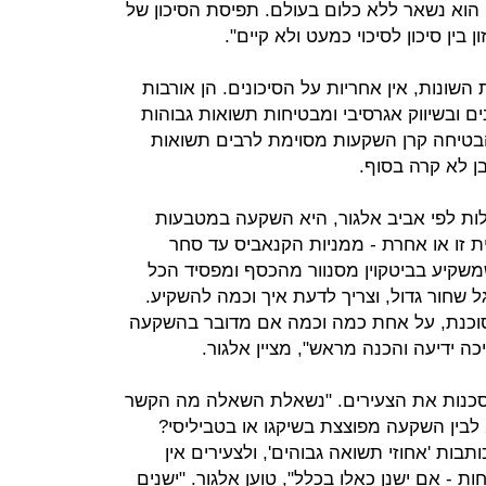
, הוא נשאר ללא כלום בעולם. תפיסת הסיכון של
בין סיכון לסיכוי כמעט ולא קיים".
ונות, אין אחריות על הסיכונים. הן אורבות
ים ובשיווק אגרסיבי ומבטיחות תשואות גבוהות
הבטיחה קרן השקעות מסוימת לרבים תשואות
ן לא קרה בסוף.
ות לפי אביב אלגור, היא השקעה במטבעות
נית זו או אחרת - ממניות הקנאביס עד סחר
שמשקיע בביטקוין מסנוור מהכסף ומפסיד הכל
 שחור גדול, וצריך לדעת איך וכמה להשקיע.
כנת, על אחת כמה וכמה אם מדובר בהשקעה
 ידיעה והכנה מראש", מציין אלגור.
מסכנות את הצעירים. "נשאלת השאלה מה הקשר
בין הידע ושיקול הדעת של צעיר בן 25 לבין השקעה מפוצצת בשיקגו או בטביליסי?
בות 'אחוזי תשואה גבוהים', ולצעירים אין
חות - אם ישנן כאלו בכלל", טוען אלגור. "ישנים