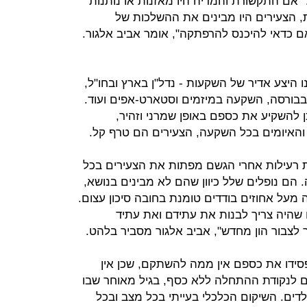
"אם התקשורת והמדיה היו מאזנות או נותנות
 הצעירים היו מבינים את ההשלכות של
ם כדאי להיכנס להרפתקה", אומר אביב אלגור.
 היצע אדיר של השקעות - נדל"ן בארץ ובחו"ל,
בבורסה, השקעה במיזמים וסטארט-אפים ועוד.
ן להשקיע את כספם באופן שמרני וזהיר,
 והאיומים בכל השקעה, הצעירים הם טרף קל.
 רעילות אחרי הגשם מפתות את הצעירים בכל
הם נופלים שלל כיוון שהם לא מבינים בנושא,
על אחוזים בודדים טומנת בחובה סיכון עצום.
שהיה צריך לבנות את עתידם ואת עתיד
לצבור הון מחדש", אביב אלגור מסביר בלהט.
פסידו את כספם אין ממה להשתקם, שכן אין
ם לנקודת ההתחלה ללא כסף, בגיל מאוחר שבו
דים. השיקום הכלכלי בעייתי בכל מצב ובכל