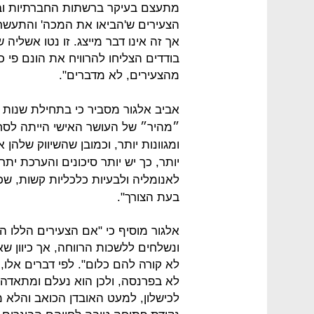
מתעצם בעיקר ברשתות החברתיות וב
הצעירים ש'הביאו את המכה' והתעשר
אך זה אינו דבר מייצג. זו נטו אשליה
בודדים הצליחו להרוויח את הונם פי 
מהצעירים, לא מדברים".
״מהיר״ של העושר האישי הייתה לסחו
ומגוונות יותר, וכמובן שהשיווק שלהן
יותר, כך יש יותר סיכונים והערכת ית
לאנומליה ולבעיות כלכליות קשות, שכן 
בעת הצורך".
אלגור מוסיף כי "אם הצעירים הללו הי
ונשלחים ללשכות הרווחה, אך כיוון ש
לא קורה להם כלום". לפי דברים אלו, 
לא בפרנסה, ולכן הוא נעלם ומתאדה לא
לכישלון, למעט האובדן הכואב והלא מ