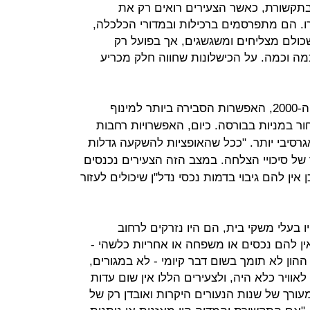
תקשורת, כאשר הצעירים רואים רק את
ו. הם מתפרסמים ברכילות ובמדורי הכלכלה,
 שכולם מצליחים ומשגשגים, אך בפועל רק
כמה וכמה. על הכישלונות שחווה חלק מכריע
אביב אלגור מסביר כי בתחילת שנות ה-2000, האפשרות הסבירה ביותר למינוף
ר במניות בבורסה. כיום, האפשרויות רחבות
 אגרסיבי יותר. "ככל שהאופציות להשקעה גדלות
ר של סיכויי הצלחה. במצב הזה הצעירים נכנסים
אין להם גיבוי בדמות נכסי נדל"ן שיכולים לעזור
ו בעלי משקי בית, הם היו נזרקים לרחוב
אין להם נכסים או משפחה או אחריות כלשהי -
ההון לא תומך בשום דבר קיומי - לא במגורים,
וויר כלא היה, ולצעירים הללו אין שום עדות
עורך של שנות הנעורים היקרות ואובדן רק של