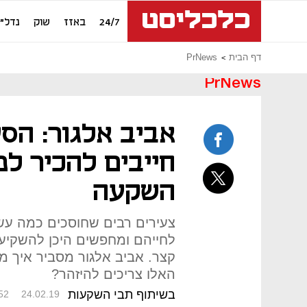
24/7
באזז
שוק
נדל"ן
דף הבית
PrNews
PrNews
אביב אלגור: הסי
חייבים להכיר ל
השקעה
לחייהם ומחפשים היכן להשקיע 
קצר. אביב אלגור מסביר איך 
האלו צריכים להיזהר?
בשיתוף תבי השקעות
52
24.02.19