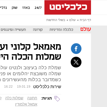
24/7
באזז
שוק
נדל"ן
דף הבית
עולם
בשולי החדשות
עולם
כלכלה ומדיניות
קורונה
תעשייה ופיננסים
שמלות הכלה היק
שמלה משובצת יהלומים או פניני
כשמדובר בכלות מהעשירונים ה
שירות כלכליסט
16:22
19.01.19
חתונה
שמלות כלה
ק
תגיות:
אמאל אלמודין