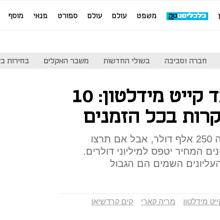
משפט
עולם
עולם
ספורט
פנאי
מוסף
חברה וסביבה
בשולי החדשות
משבר האקלים
בחירות בארה
מאמאל קלוני ועד קייט מידלטון: 10
רות בכל הזמנים
שמלת כלה בעיצוב ולנטינו עולה 250 אלף דולר, אבל אם תרצו
ם המחיר יטפס למיליוני דולרים.
עליונים השמים הם הגבול
ייט מידלטון
מריה קארי
קים קרדשיאן