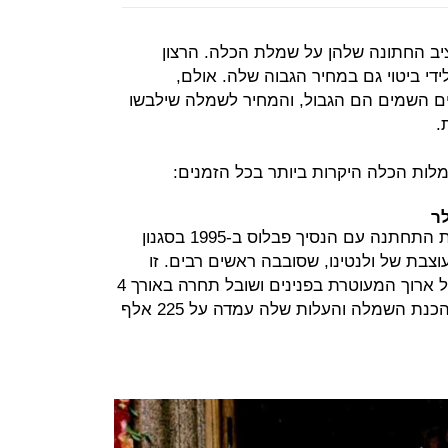
יב החתונה שלהן על שמלת הכלה. הרצון
י ביטוי גם במחיר הגבוה שלה. אולם,
ים השמים הם הגבול, והמחיר לשמלה שילבשו
מארי שנטל מילר, יורשת העצר היוונית התחתנה עם הנסיך פבלוס ב-1995 בסגנון
בת של ולנטינו, שסובבה ראשים רבים. זו
הייתה שמלה בסגנון מסורתי עם שרוול ארוך המעוטרת בפנינים ושובל תחרה באורך 4
מטרים. צוות של 25 אנשים עבדו על הכנת השמלה והעלות שלה עמדה על 225 אלף