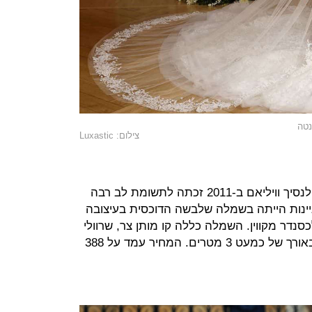
נטה
צילום: Luxastic
החתונה המלכותית של קייט מידלטון לנסיך וויליאם ב-2011 זכתה לתשומת לב רבה
ינות הייתה בשמלה שלבשה הדוכסית בעיצובה
סנדר מקווין. השמלה כללה קו מותן צר, שרוולי
תחרה ארוכים, חצאית ארוכה ושובל באורך של כמעט 3 מטרים. המחיר עמד על 388