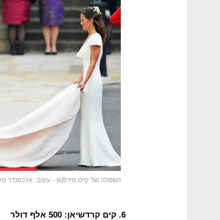
השמלה של קייט מידלטון - עיצוב: אלכסנדר מקוו
6. קים קרדשיאן: 500 אלף דולר