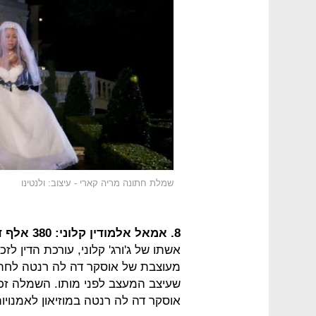
שמלת חתונה מריה קארי - עיצוב: ולנטינו
8. אמאל אלמודין קלוני: 380 אלף דולר
אשתו של ג'ורג' קלוני, עורכת הדין ל
מעוצבת של אוסקר דה לה רנטה לחתו
שעיצב המעצב לפני מותו. השמלה זכ
אוסקר דה לה רנטה במוזיאון לאמנויות. השמלה