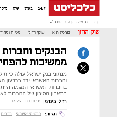
24/7
באזז
שוק
נדל"ן
דף הבית
שוק ההון
בורסת ת"א
שוק ההון
בורסת ת"א
שוקי חו"ל
מט"ח וסחורו
הבנקים וחברות 
ממשיכות להפחית
מנתוני בנק ישראל עולה כי תי
בחברות האשראי המגמה הייתה 
בתאבון הסיכון של החברות לאש
רחלי בינדמן
14:26
09.10.18
כרטיסי אשראי
רכבים
תגיות: