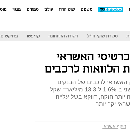
משפט
שוק ההון
עולם
ספורט
פנאי
מוס
ת
סקירת שוקי חו"ל
השורה התחתונה
קריפטו
פרויקט פע
כרטיסי האשראי
 הלוואות לרכבים
ק האשראי לרכבים של הבנקים
וחברות האשראי ירד ברבעון השני ב-1.6% ל-13.3 מיליארד שקל.
יותר חזקה, דווקא בשל עלייה
ראי יקר יותר
היקף אשראי