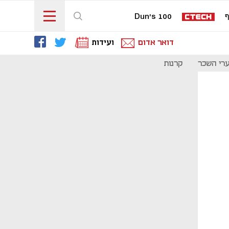
ף
Dun's 100
דואר אדום
ועידות
רי השכר
קרנות