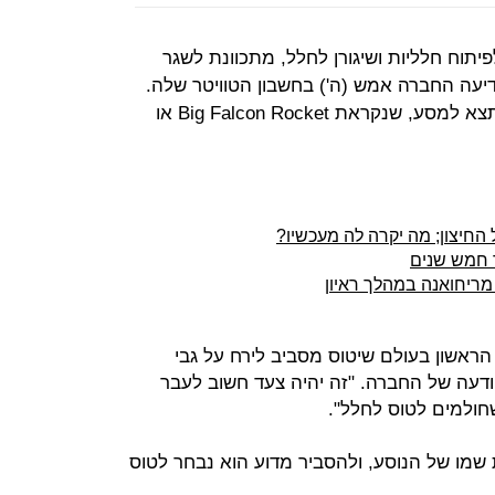
ק לפיתוח חלליות ושיגורן לחלל, מתכוונת לשגר
דיעה החברה אמש (ה') בחשבון הטוויטר שלה.
הציוץ כלל גם תרשים של החללית שתצא למסע, שנקראת Big Falcon Rocket או
החיצון; מה יקרה לה מעכשיו?
 חמש שנים
מריחואנה במהלך ראיון
רטי הראשון בעולם שיטוס מסביב לירח על גבי
לנו BFR", נכתב בהודעה של החברה. "זה יהיה צעד חשוב לעבר
חולמים לטוס לחלל".
שמו של הנוסע, ולהסביר מדוע הוא נבחר לטוס