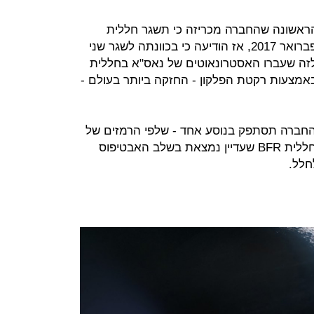
 הראשונה שהחברה מכריזה כי תשגר חללית
מסביב לירח. היא עשתה זאת כבר בפברואר 2017, אז הודיעה כי בכוונתה לשגר שני
לזה שעברו האסטרונאוטים של נאס"א בחללית
התבצ באמצעות רקטת הפלקון - החזקה ביותר בעולם -
החברה תסתפק בנוסע אחד - שלפי הרמזים של
מאסק הוא ממוצא יפני - ותשתמש בחללית BFR שעדיין נמצאת בשלב האבטיפוס
לחלל.