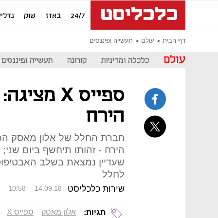
24/7
באזז
שוק
נדל"ן
דף הבית
עולם
תעשייה ופיננסים
עולם
כלכלה ומדיניות
קורונה
תעשייה ופיננסים
ספייס X מצ
הירח
חברת החלל של אלון מאסק הכר
שעדיין נמצאת בשלב האבטיפוס 
לחלל
שירות כלכליסט
10:58
14.09.18
אלון מאסק
ספייס X
תגיות: