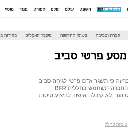
משפט
עולם
עולם
ספורט
פנאי
מוסף
חברה וסביבה
בשולי החדשות
משבר האקלים
בחירות בארה
יגה: מסע פרטי סביב
יזה כי תשגר אדם פרטי לגיחה סביב
הירח - זהותו תיחשף ביום שני; החברה תשתמש בחללית BFR
ועוד לא קיבלה אישור לביצוע טיסות
טיסות לחלל