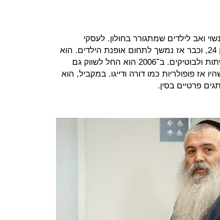
חרדי, נשוי ואב לילדים שמתגורר בחולון. לעסקי
האופנה הוא נכנס ב־1993, כשהיה בן 24, וכבר אז נמשך לתחום אופנת הילדים. הוא
החל כסיטונאי, ושיווק בגדי ילדים לרשתות ולבוטיקים. ב־2006 הוא החל לשווק גם
היו אז פופולריות כמו דורה ודייגו. במקביל, הוא
תגים פרטיים בסין.