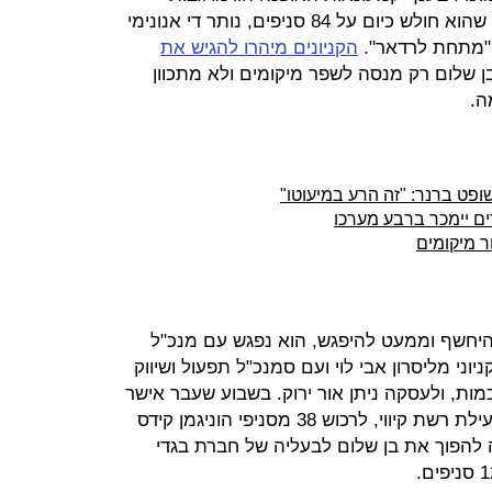
לשמע ההצעה שהגיש בן שלום, שאף שהוא חולש כיום על 84 סניפים, נותר די אנונימי
, "מתחת לרדאר".
הקניונים מיהרו להגיש את
 שלום רק מנסה לשפר מיקומים ולא מתכוון
ה.
שופט ברנר: "זה הרע במיעוטו"
ים יימכר ברבע מערכו
ור מיקומים
היחשף וממעט להיפגש, הוא נפגש עם מנכ"ל
ניוני מליסרון אבי לוי ועם סמנכ"ל תפעול ושיווק
מות, ולעסקה ניתן אור ירוק. בשבוע שעבר אישר
בית המשפט לחברת אבני שוהם, מפעילת רשת קיווי, לרכוש 38 מסניפי הוניגמן קידס
ה צפויה להפוך את בן שלום לבעליה של חברת בגדי