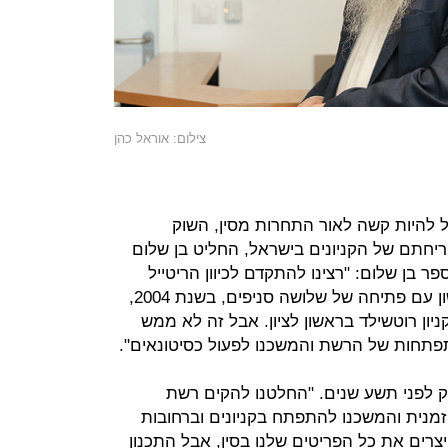
צילום: אוראל כהן
החל להיות קשה לאור התחרות מסין, השוק
יחתם של הקניונים בישראל, החליט בן שלום
ר בן שלום: "רצינו להתקדם לכיוון הריטייל
ולפתוח רשת חנויות. עשינו ניסיון ראשון עם פתיחה של שלושה סניפים, בשנת 2004,
בקניון רוטשילד בראשון לציון. אבל זה לא ממש
תפתחות של הרשת והמשכנו לפעול כסיטונאים".
ק לפני תשע שנים. "החלטנו להקים רשת
פתחנו 14 חנויות בו־זמנית והמשכנו להתפתח בקניונים וברחובות
יצרים את כל הפריטים שלנו בסין, אבל התכנון