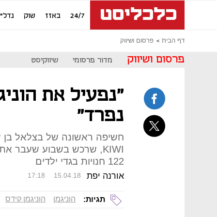
24/7
באזז
שוק
נדל"ן
דף הבית
פרסום ושיווק
פרסום ושיווק
מדור פרסומי
שיווקיסט
"נפעיל את הוניג
נפרד"
חשיפה ראשונה של בצלאל בן 
KIWI, שרכש בשבוע שעבר את
122 חנויות בגדי ילדים
אורנה יפת
17:18
15.04.18
הוניגמן
הוניגמן קידס
תגיות: