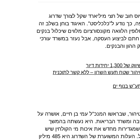
יוס חוב של חצי מיליארד שקל לצורך שדרוג
, כך נודע ל"כלכליסט". האיגוד בוחן בשלב זה
ופין הלוואה מקונסורציום מלווים שיכלול בנקים
חר חתם לביצוע העסקה, אבל נעזר במשרד עורכי
 ההון והבנקים.
חידות דיור
הור שטח תעש השרון – ללא קשר לתוכנית
ע"ש בנוף ים
יהור, שבראשו המנכ"ל עמי בן חיים, אושרה על
יבה ומשרד הבריאות. היא נעשתה בהמשך
קנות בריאות העם תש"ע – 2010, שמגדירות מחדש את איכות מי הקולחין שיש
להפיק במכוני טיהור השפכים בישראל. העלות המשוערת של השדרוג היא 485 מיליון