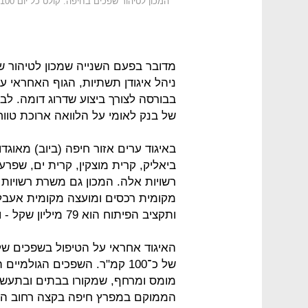
המכון לטיהור שפכים בחיפה. קולט כל יום 100 אלף מ"ק שפכים
ניהל איגודן תשתיות, הגוף האחראי ע
בבורסה לצורך ביצוע שדרוג דומה. 
של בנק לאומי על הלוואה ארוכת טווח של 600 מיליו
באיגוד ערים אזור חיפה (ביוב) מאוג
ביאליק, קרית מוצקין, קרית ים, שפרע
רשויות אלה. המכון גם משרת רשויות מ
ותקציב הפיתוח הוא 79 מיליון שקל - ולכן נדרשת הלוואה לביצוע השדרוג.
של כ־100 קמ"ר. השפכים הגולמי
מומס ומרחף, שמקורו בבתים ובתעשיו
הממוקם במפרץ חיפה בקצה רחוב האש