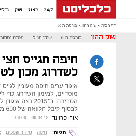
24/7
באזז
שוק
נדל"ן
דף הבית
שוק ההון
בורסת ת"א
שוק ההון
בורסת ת"א
שוקי חו"ל
מט"ח וסחורו
חיפה תגייס חצי 
לשדרוג מכון לט
איגוד ערים חיפה מעוניין לגייס
מוסדיים, למימון השדרוג כדי 
הסביבה. ב־2015 רצ
לבסוף קיבל הלוואה של 600 מיליון שקל מלאומי
אורן פרוינד
08:06
09.04.18
חיפה
טיהור שפכים
א
תגיות: