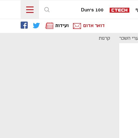
ף
Dun's 100
דואר אדום
ועידות
רי השכר
קרנות