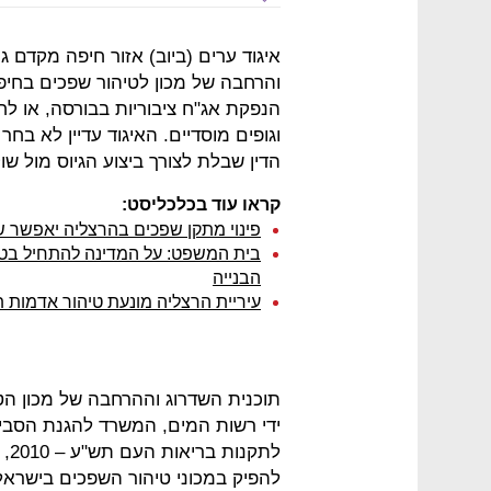
איגוד ערים (ביוב) אזור חיפה מקדם ג
והרחבה של מכון לטיהור שפכים בחיפה
הנפקת אג"ח ציבוריות בבורסה, או לחל
וגופים מוסדיים. האיגוד עדיין לא ב
הדין שבלת לצורך ביצוע הגיוס מול שוק
קראו עוד בכלכליסט:
פינוי מתקן שפכים בהרצליה יאפשר שיווק של 1,300 י
בית המשפט: על המדינה להתחיל בטי
הבנייה
עיריית הרצליה מונעת טיהור אדמות ת
תוכנית השדרוג וההרחבה של מכון הט
ידי רשות המים, המשרד להגנת הסב
לת