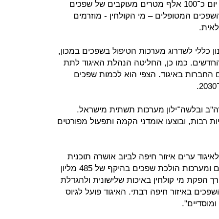
האורגניות מהשפכים. המכון קולט כל יום כ־100 אלף מטרים מעוקבים של שפכים
השפכים המטופלים – מי הקולחין - מוזרמים
אית.
ן כללי לשדרוג מערכות הטיפול בשפכים במכון,
חדשים. כמו כן, החליטה הנהלת האיגוד לתת
ם החברות באיגוד. הצפי הוא לכמות שפכים
וצע על ידי חברות H&S מארה"ב ובלשה־ילון מערכות תשתית מישראל.
ות רבות, ובוצעו אומדני הקמה ותפעול מפורטים
לאיגוד ערים איזור חיפה לביוב אושרה תוכנית
פיתוח ושדרוג של המכון לטיהור שפכים ומערכות הולכת שפכים בהיקף של 485 מליון
רך הפקת מי קולחין באיכות שלישונית ולהגדלת
שפכים באיזור חיפה רבתי. האיגוד פועל לגיוס
מוסדיים".