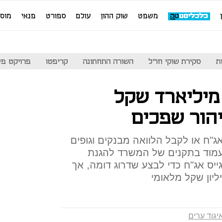
משפט
שוק ההון
עולם
ספורט
פנאי
מוס
ת
סקירת שוקי חו"ל
השורה התחתונה
קריפטו
פרויקט פע
מיליארד שקל
יהור שפכים
 אג"ח או לקבל הלוואה מבנקים וגופים
לעמוד בתקנים של המשרד להגנת
ה איגודן לגייס אג"ח כדי לבצע שדרוג דומה, אך
יגוד ערים