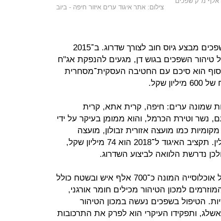
צילום: אתר איגוד ערים איזור חיפה - ביוב
מדובר בפעם השנייה שמכון לטיהור שפכים מבצע גיוס חוב לצורך שדרוג. ב־2015
ל טיהור השפכים בגוש דן, מגעים להנפקת אג"ח
לבסוף הוא סיכם עם החטיבה העסקית־מסחרית
ן שקל.
דות שמונה ערים: חיפה, קרית אתא, קרית
ם, נשר וטירת הכרמל, והוא ממומן בעיקר על ידי
קומיות כמו מועצה אזורית זבולון, מועצה
מקומית רכסים ומועצה מקומית אעבלין. תקציב האיגוד ל־2018 הוא 74 מיליון שקל,
האיגוד אחראי על הטיפול בשפכים של אוכלוסייה המונה כ־700 אלף איש ובשטח כולל
ים המוזרמים למכון הטיהור מכילים חומר אורגני,
ת. הטיפול בשפכים נעשה במכון הטיהור
לג, ותפקידו העיקרי הוא לפרק את התרכובות