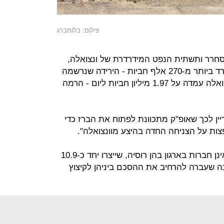
צילום: בלומברג
סחרר ותשתית הנפט המידרדרת של ונצואלה,
ייתכן שהיקף ייצור הנפט היומי שלה יירד ביותר מ-270 אלף חביות - הירידה שנרשמה
בשנה שחלפה". תפוקת הנפט של ונצואלה עמדה על 1.97 מיליון חביות ליום - הרמה
 ברור עדיין לכך שאופ"ק מתכוונת לפתוח את הברז כדי
פצות על הצניחה החדה בהיצע מוונצואלה".
מדינות אופ"ק, יחד עם 10 יצרניות שאינן חברות בארגון בהן רוסיה, שייצרו יחד כ-10.9
ום ב-2017, סיכמו בשנה שעברה להרחיב את ההסכם ביניהן לקיצוץ