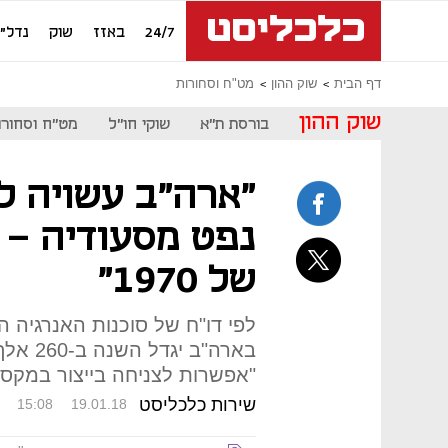
24/7
באזז
שוק
נדל"ן
דף הבית
שוק ההון
מט"ח וסחורות
שוק ההון
בורסת ת"א
שוקי חו"ל
מט"ח וסחורו
"ארה"ב עשויה לי
נפט מסעודיה - 
של 1970"
לפי דו"ח של סוכנות האנרגיה הב
"אפשרות לצניחה בייצור במקסיק
שירות כלכליסט
15:08
19.01.18