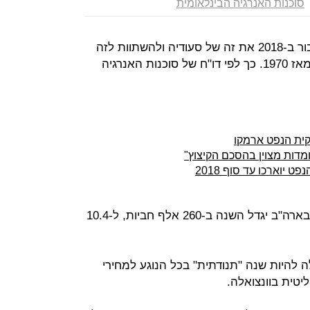
סוכנות האנרגיה הבינלאומית
היקף ייצור הנפט של ארה"ב עשוי לעבור ב-2018 את זה של סעודיה ולהשתוות לזה
של רוסיה - ולהגיע לרמות שלא נראו מאז 1970. כך לפי דו"ח של סוכנות האנרגיה
קית הנפט ארמקו
מדות מצוין בהסכם הקיצוץ"
יוארכו עד סוף 2018
לפי הסוכנות, היקף ייצור הנפט היומי בארה"ב יגדל השנה ב-260 אלף חביות, ל-10.4
זהירה הסוכנות כי 2018 עלולה להיות שנה "תנודתית" בכל הנוגע למחירי
יטית בוונצואלה.