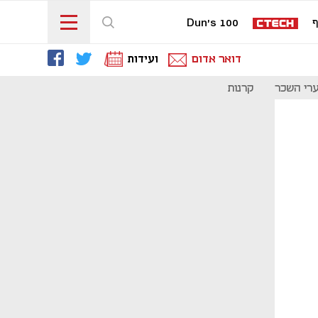
ף
Dun's 100
דואר אדום
ועידות
רי השכר
קרנות