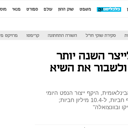
משפט
שוק ההון
עולם
ספורט
פנאי
מוס
ת
סקירת שוקי חו"ל
השורה התחתונה
קריפטו
פרויקט פע
יצר השנה יותר
ולשבור את השיא
ינלאומית, היקף ייצור הנפט היומי
בארה"ב יגדל השנה ב-260 אלף חביות, ל-10.4 מיליון חביות;
ו ובוונצואלה"