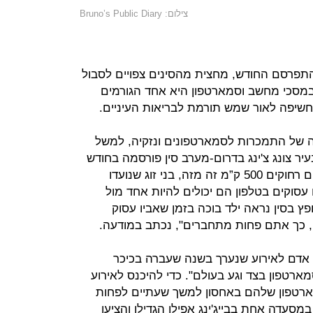
צילום: Bruno’s Public Diary
שהתפרסם החודש, מחצית מהסינים צפויים לסבול
ד שנת 2020. הצפייה במסכי מחשב וסמארטפון היא אחד הגורמים
וחשיפה לאור שמש תורמת לבריאות העיניים.
ה של התמכרות לסמארטפונים ונזקיה, למשל
 צונג צ'ינג בדרום-מערב סין פורסמה בחודש
שעבר מודעה ובה נכתב כי "גם אם הם רחוקים 500 ק”מ זה מזה, בני זוג שנועדו
עסוקים בטלפון הם יכולים להיות אחד מול
פץ בסין נראה ילד בוכה בזמן שאביו עסוק
), כך אתם פחות מתחברים", נכתב במודעה.
פיי במזרח סין הגיעו 5,000 בני אדם לאירוע שנערך בשנה שעברה בכיכר
טפון בצד וגע בעולם". כדי להיכנס לאירוע
רטפון שלהם באחסון למשך שעתיים לפחות
סעדה אחת בבייג'ינג אפילו הגדילו והציעו