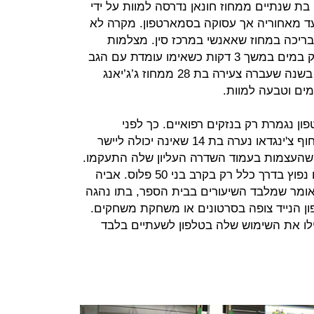
פעוטה בת שנתיים ממחוז חונאן נדרסה למוות על ידי
ד מאחוריה אך עסוקה בסמארטפון. מקרה לא
ריכה במחוז שאאנשי במרכז סין. מצלמות
האבטחה במקום תיעדו ילד בן 4 נאבק במים במשך 3 דקות כשאימו עומדת עם הגב
אליו ועסוקה בטלפון. הילד טבע ומת. בשנה שעברה צעירה בת 28 ממחוז ג’ג’יאנג
ם וטבעה למוות.
 נגמרת רק בנזקים רפואיים. כך לפני
חודשיים הגיעה לבית החולים בעיר החוף צ'ינגדאו נערה בת 14 שאינה יכולה ליישר
 שהעצמות בעמוד השדרה העליון שלה התעקמו.
מצב כזה שמלווה בסחרחורות וכאבים נפוץ בדרך כלל רק בקרב בני 50 פלוס. אביה
ומר שמלבד השיעורים בבית הספר, בתו נהגה
ן הנייד צופה בסרטונים או משחקת משחקים.
לו את השימוש שלה בטלפון לשעתיים בלבד