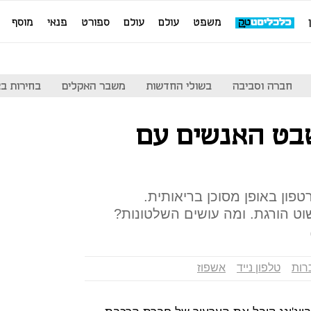
משפט
עולם
עולם
ספורט
פנאי
מוסף
חברה וסביבה
בשולי החדשות
משבר האקלים
בחירות בארה
שבט האנשים עם
פון באופן מסוכן בריאותית.
 הורגת. ומה עושים השלטונות?
רות
טלפון נייד
אשפוז