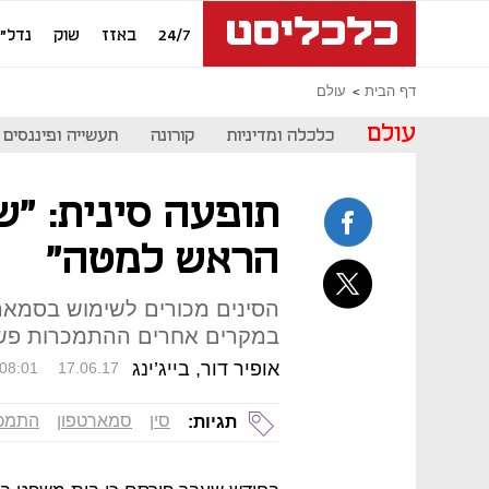
24/7
באזז
שוק
נדל"ן
דף הבית
עולם
עולם
כלכלה ומדיניות
קורונה
תעשייה ופיננסים
תופעה סינית: "
הראש למטה"
הסינים מכורים לשימוש בסמארט
במקרים אחרים ההתמכרות פשוט
אופיר דור, בייג’ינג
08:01
17.06.17
סין
סמארטפון
התמכ
תגיות: