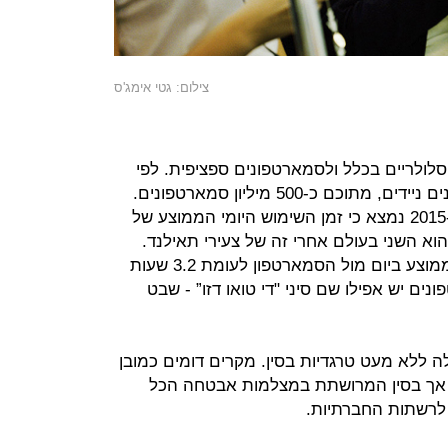
צילום: גטי אימג'ס
 סלולריים בכלל ולסמארטפונים ספציפית. לפי
הערכות יש בסין כ-1.3 מיליארד טלפונים ניידים, מתוכם כ-500 מיליון סמארטפונים.
בסקר שערכה חברת המחקר TNS ב-2015 נמצא כי זמן השימוש היומי הממוצע של
16-30 בסמארטפון הוא השני בעולם אחרי זה של צעירי תאילנד.
הצעירים הסינים מבלים 3.9 שעות בממוצע ביום מול הסמארטפון לעומת 3.2 שעות
ם יש אפילו שם סיני "די טואו דזו” - שבט
ללא מעט טרגדיות בסין. מקרים דומים כמובן
אך בסין המרושתת במצלמות אבטחה הכל
 לרשתות החברתיות.