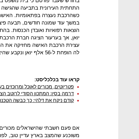
בחודש שעבר פורסם כי בית משפט בבי
יואן, אך בערעור הציגה חברת הרכב
עצירת הרכבת האישה מחזיקה את הסמ
לה הופחת ל-56 אלף יואן ונקבע שהיא נושאת ברוב האחריות.
קראו עוד בכלכליסט:
פטריוטים, מכורים לאוכל ומרוכזים ב
דרמה בסין: המתכון הסודי לרוטב הצ’
קודם ניקח את דלהי: כך כבשה הטכנול
אם פעם חשבתי שהישראלים מכורים 
משוכנע שהמצב בארץ עדיין טוב, לפח