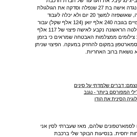
יג'ינג קיבל את הערעור של חברת הרכבת
התחתית העירונית בתביעה שהגישה נגדה אישה בת 27 שנפלה וסדקה את הגולגולת
כשהרכבת נעצרה בפתאומיות. האישה, שאושפזה למשך 20 יום ולא יכלה לעבוד
במשך עוד שמונה חודשים, תבעה פיצויים בגובה 240 אלף יואן (124 אלף שקל) עבור
הוצאות רפואיות ואובדן הכנסות. בהחלטה הראשונה נקבע לאישה פיצוי של 117 אלף
ת צילומים ממצלמות האבטחה שמראים כי בזמן
ארטפון במקום להחזיק במעקה. הפיצוי שניתן
עצמם: דברים שלמדתי על סינים
ילי המפורסם ביותר - נגנב
וגיה הסינית את הודו
לסמארטפונים שלהם, מאז שעברתי לסין אני
ות יחסית. בנסיעות הבוקר שלי ברכבת