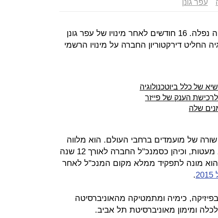
עפר גונן
לקח זמן, אבל בסופו של דבר ההחלטה נפלה. 16 חודשים לאחר מינויו של עפר גונן
ה החליט דירקטוריון החברה על מינויו הרשמי
יא של כלל ביוטכנולוגיה
לרכישת הענק של פייזר
נים שלה
שורה של מועמדים ברחבי העולם. הוא מלווה
את כלל ביוטכנולוגיה במשך שנים לא מעטות, וכיהן כסמנכ"ל החברה לאורך 12 שנה
 הוא מונה לתפקיד ממלא מקום המנכ"ל לאחר
2
.
בפיזיקה, כימיה ומתמטיקה מהאוניברסיטה
כלה ומימון מאוניברסיטת תל אביב.