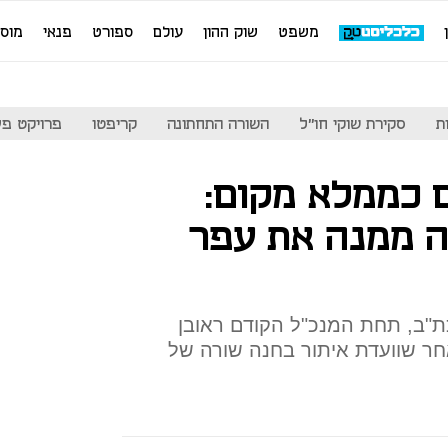
משפט
שוק ההון
עולם
ספורט
פנאי
מוס
ת
סקירת שוקי חו"ל
השורה התחתונה
קריפטו
פרויקט פע
ודשים כממלא מקום:
יה ממנה את עפר
כסמנכ"ל כת"ב, תחת המנכ"ל הקודם ראובן
חר שוועדת איתור בחנה שורה של