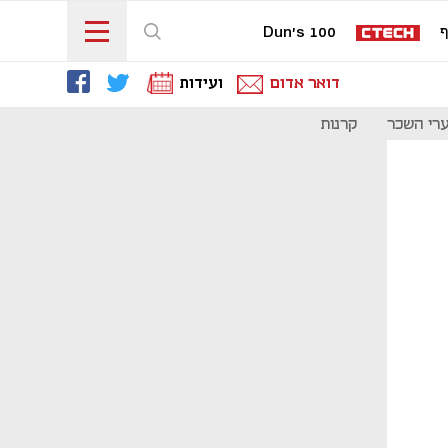
ף
Dun's 100
דואר אדום
ועידות
רי השכר
קרנות