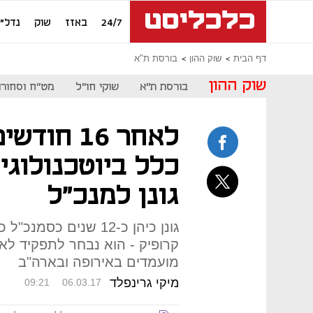
24/7
באזז
שוק
נדל"ן
דף הבית
שוק ההון
בורסת ת"א
שוק ההון
בורסת ת"א
שוקי חו"ל
מט"ח וסחורו
לאחר 16 ח
כלל ביוטכנולוג
גונן למנכ"ל
גונן כיהן כ-12 שנים 
קרופיק - הוא נבחר לתפקיד לא
מועמדים באירופה ובארה"ב
מיקי גרינפלד
09:21
06.03.17