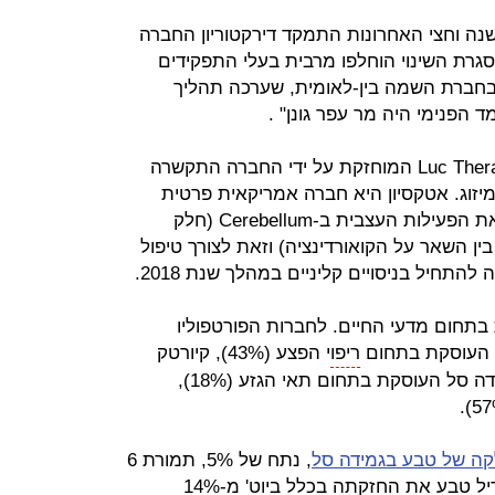
נה וחצי האחרונות התמקד דירקטוריון החברה
מסגרת השינוי הוחלפו מרבית בעלי התפקידים
 בחברת השמה בין-לאומית, שערכה תהליך
ד הפנימי היה מר עפר גונן" .
במקביל הודיעה החברה כי Luc Therapeuticsc המוחזקת על ידי החברה התקשרה
Ataxi . בדרך של מיזוג. אטקסיון היא חברה אמריקאית פרטית
המפתחת תרופות שמטרתן להסדיר את הפעילות העצבית ב-Cerebellum (חלק
 השאר על הקואורדינציה) וזאת לצורך טיפול
התחיל בניסויים קליניים במהלך שנת 2018.
 בתחום מדעי החיים. לחברות הפורטפוליו
, העוסקת בתחום
ריפו
י הפצע (43%), קיורטק
המפתחת תרופות לסרטן (53%), גמידה סל העוסקת בתחום תאי הגזע (18%),
קה של טבע בגמידה סל
, נתח של 5%, תמורת 6
מיליון דולר במניות החברה - בכך תגדיל טבע את החזקתה בכלל ביוט' מ-14%